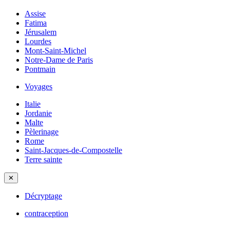
Assise
Fatima
Jérusalem
Lourdes
Mont-Saint-Michel
Notre-Dame de Paris
Pontmain
Voyages
Italie
Jordanie
Malte
Pèlerinage
Rome
Saint-Jacques-de-Compostelle
Terre sainte
✕
Décryptage
contraception