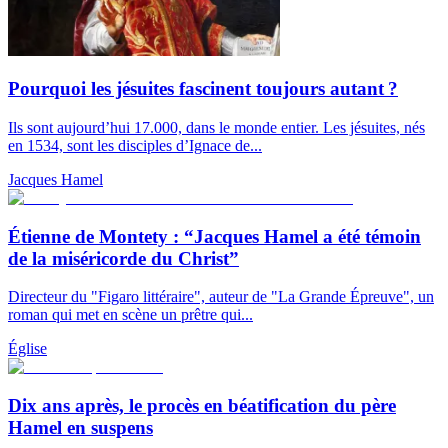
Pourquoi les jésuites fascinent toujours autant ?
Ils sont aujourd’hui 17.000, dans le monde entier. Les jésuites, nés
en 1534, sont les disciples d’Ignace de...
Jacques Hamel
Étienne de Montety : “Jacques Hamel a été témoin
de la miséricorde du Christ”
Directeur du "Figaro littéraire", auteur de "La Grande Épreuve", un
roman qui met en scène un prêtre qui...
Église
Dix ans après, le procès en béatification du père
Hamel en suspens