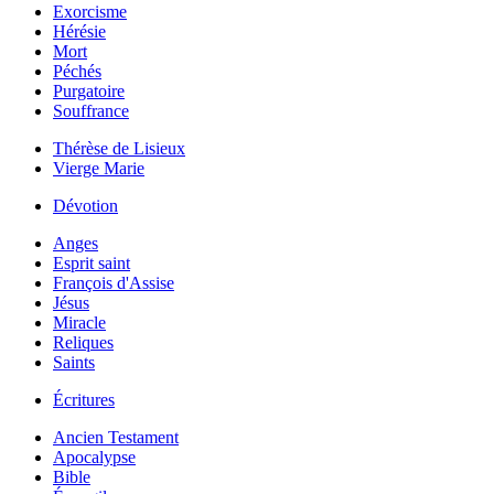
Exorcisme
Hérésie
Mort
Péchés
Purgatoire
Souffrance
Thérèse de Lisieux
Vierge Marie
Dévotion
Anges
Esprit saint
François d'Assise
Jésus
Miracle
Reliques
Saints
Écritures
Ancien Testament
Apocalypse
Bible