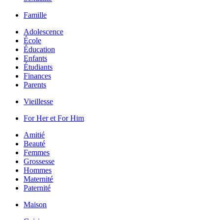
Famille
Adolescence
École
Éducation
Enfants
Étudiants
Finances
Parents
Vieillesse
For Her et For Him
Amitié
Beauté
Femmes
Grossesse
Hommes
Maternité
Paternité
Maison