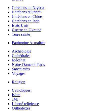
Chrétiens au Nigeria
Chrétiens d'Orient
Chrétiens en Chine
Chrétiens en Inde
États-Unis
Guerre en Ukraine
Terre sainte
Patrimoine Actualités
Archéologie
Cathédrales
Mécénat
Notre-Dame de Paris
Sanctuaires
Voyages
Religion
Catholiques
Islam
JMJ
Liberté religieuse
Orthodoxes