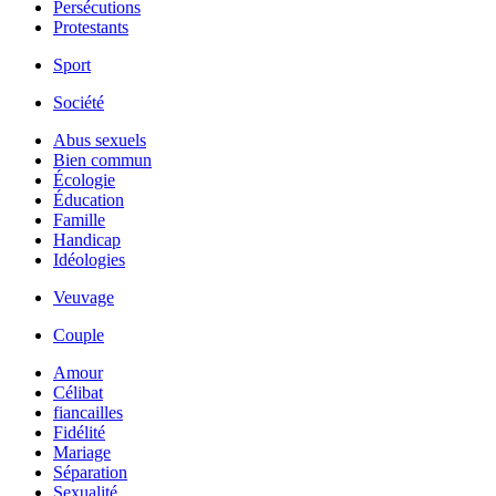
Persécutions
Protestants
Sport
Société
Abus sexuels
Bien commun
Écologie
Éducation
Famille
Handicap
Idéologies
Veuvage
Couple
Amour
Célibat
fiancailles
Fidélité
Mariage
Séparation
Sexualité