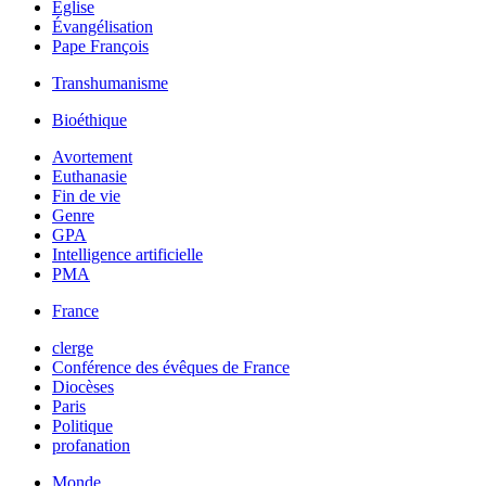
Église
Évangélisation
Pape François
Transhumanisme
Bioéthique
Avortement
Euthanasie
Fin de vie
Genre
GPA
Intelligence artificielle
PMA
France
clerge
Conférence des évêques de France
Diocèses
Paris
Politique
profanation
Monde