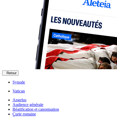
Retour
Synode
Vatican
Angelus
Audience générale
Béatification et canonisation
Curie romaine