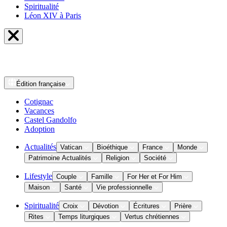
Spiritualité
Léon XIV à Paris
Édition
française
Cotignac
Vacances
Castel Gandolfo
Adoption
Actualités
Vatican
Bioéthique
France
Monde
Patrimoine Actualités
Religion
Société
Lifestyle
Couple
Famille
For Her et For Him
Maison
Santé
Vie professionnelle
Spiritualité
Croix
Dévotion
Écritures
Prière
Rites
Temps liturgiques
Vertus chrétiennes