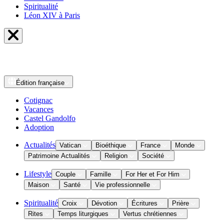
Spiritualité
Léon XIV à Paris
Édition
française
Cotignac
Vacances
Castel Gandolfo
Adoption
Actualités
Vatican
Bioéthique
France
Monde
Patrimoine Actualités
Religion
Société
Lifestyle
Couple
Famille
For Her et For Him
Maison
Santé
Vie professionnelle
Spiritualité
Croix
Dévotion
Écritures
Prière
Rites
Temps liturgiques
Vertus chrétiennes