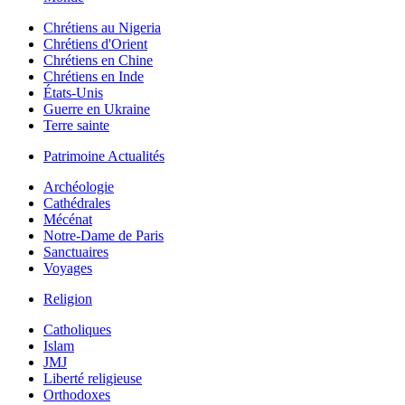
Chrétiens au Nigeria
Chrétiens d'Orient
Chrétiens en Chine
Chrétiens en Inde
États-Unis
Guerre en Ukraine
Terre sainte
Patrimoine Actualités
Archéologie
Cathédrales
Mécénat
Notre-Dame de Paris
Sanctuaires
Voyages
Religion
Catholiques
Islam
JMJ
Liberté religieuse
Orthodoxes