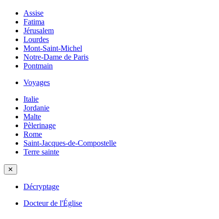
Assise
Fatima
Jérusalem
Lourdes
Mont-Saint-Michel
Notre-Dame de Paris
Pontmain
Voyages
Italie
Jordanie
Malte
Pèlerinage
Rome
Saint-Jacques-de-Compostelle
Terre sainte
✕
Décryptage
Docteur de l'Église