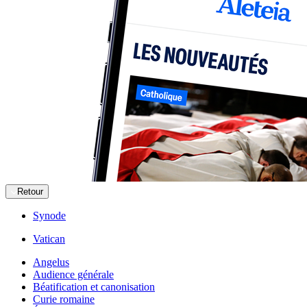
Retour
Synode
Vatican
Angelus
Audience générale
Béatification et canonisation
Curie romaine