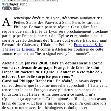
Partager sur
:
A
rchevêque émérite de Lyon, désormais aumônier des
Petites Sœurs des Pauvres à Saint-Pern, le cardinal
Philippe Barbarin peut se réjouir. C'est grâce à sa
requête que saint Irénée de Lyon sera prochainement proclamé
par le pape François docteur de l'Église et rejoindra ainsi le
cortège des 36 docteurs de l’Église dont quatre français : saint
Bernard de Clairvaux, Hilaire de Poitiers,
François de Sales
et
Thérèse de Lisieux
. Il confie à Aleteia les coulisses de cette
annonce qui est un "beau signal envoyé au monde".
Aleteia :
En janvier 2018, alors en déplacement à Rome,
vous avez demandé au pape François de faire de saint
Irénée un docteur de l’Église. L’annonce a été faite ce 7
octobre. Une belle surprise pour vous ?
Cardinal Philippe Barbarin :
En réalité, je savais depuis
samedi dernier que la bonne nouvelle approchait : J’étais venu
rencontrer le pape François avec plusieurs personnes de la
fondation Saint Irénée. A ma question à ce sujet, il m’a
répondu « ça approche ». Et il a ajouté qu’il « signerait avant
la fin du mois ». Et hier, à ma grande joie, il l’a confirmé lors
de sa rencontre avec les théologiens catholiques et