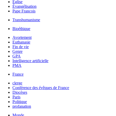
Église
Évangélisation
Pape François
Transhumanisme
Bioéthique
Avortement
Euthanasie
Fin de vie
Genre
GPA
Intelligence artificielle
PMA
France
clerge
Conférence des évêques de France
Diocèses
Paris
Politique
profanation
Monde