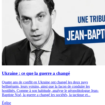
Ukraine : ce que la guerre a changé
Quatre ans de conflit en Ukraine ont changé les deux pays
belligérants, leurs voisins, ainsi que la façon de conduire les
hostilités. Comme à son habitude, analyse le géopolitologue Jean-
Baptiste Noé, la guerre a changé les sociétés, la tactique et...
Église