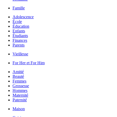
Famille
Adolescence
École
Éducation
Enfants
Étudiants
Finances
Parents
Vieillesse
For Her et For Him
Amitié
Beauté
Femmes
Grossesse
Hommes
Maternité
Paternité
Maison