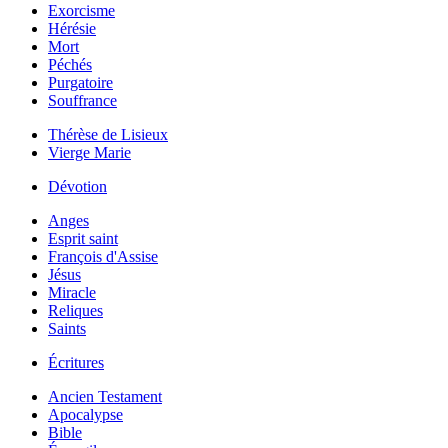
Exorcisme
Hérésie
Mort
Péchés
Purgatoire
Souffrance
Thérèse de Lisieux
Vierge Marie
Dévotion
Anges
Esprit saint
François d'Assise
Jésus
Miracle
Reliques
Saints
Écritures
Ancien Testament
Apocalypse
Bible