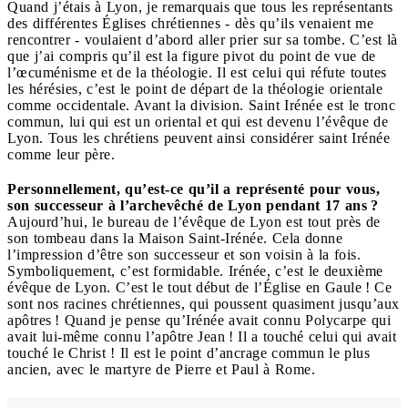
Quand j’étais à Lyon, je remarquais que tous les représentants
des différentes Églises chrétiennes - dès qu’ils venaient me
rencontrer - voulaient d’abord aller prier sur sa tombe. C’est là
que j’ai compris qu’il est la figure pivot du point de vue de
l’œcuménisme et de la théologie. Il est celui qui réfute toutes
les hérésies, c’est le point de départ de la théologie orientale
comme occidentale. Avant la division. Saint Irénée est le tronc
commun, lui qui est un oriental et qui est devenu l’évêque de
Lyon. Tous les chrétiens peuvent ainsi considérer saint Irénée
comme leur père.
Personnellement, qu’est-ce qu’il a représenté pour vous,
son successeur à l’archevêché de Lyon pendant 17 ans ?
Aujourd’hui, le bureau de l’évêque de Lyon est tout près de
son tombeau dans la Maison Saint-Irénée. Cela donne
l’impression d’être son successeur et son voisin à la fois.
Symboliquement, c’est formidable. Irénée, c’est le deuxième
évêque de Lyon. C’est le tout début de l’Église en Gaule ! Ce
sont nos racines chrétiennes, qui poussent quasiment jusqu’aux
apôtres ! Quand je pense qu’Irénée avait connu Polycarpe qui
avait lui-même connu l’apôtre Jean ! Il a touché celui qui avait
touché le Christ ! Il est le point d’ancrage commun le plus
ancien, avec le martyre de Pierre et Paul à Rome.