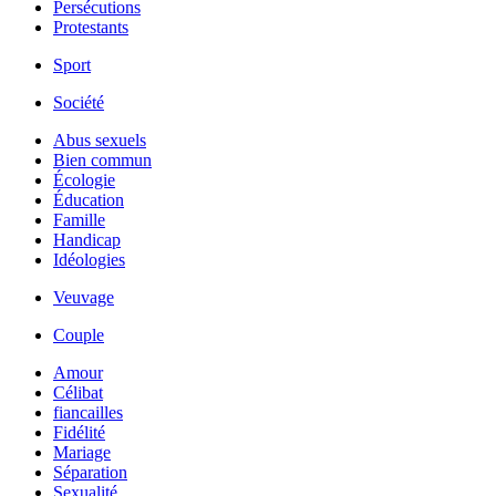
Persécutions
Protestants
Sport
Société
Abus sexuels
Bien commun
Écologie
Éducation
Famille
Handicap
Idéologies
Veuvage
Couple
Amour
Célibat
fiancailles
Fidélité
Mariage
Séparation
Sexualité