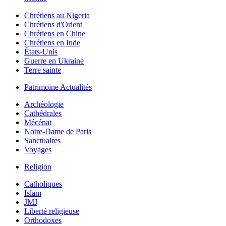
Chrétiens au Nigeria
Chrétiens d'Orient
Chrétiens en Chine
Chrétiens en Inde
États-Unis
Guerre en Ukraine
Terre sainte
Patrimoine Actualités
Archéologie
Cathédrales
Mécénat
Notre-Dame de Paris
Sanctuaires
Voyages
Religion
Catholiques
Islam
JMJ
Liberté religieuse
Orthodoxes