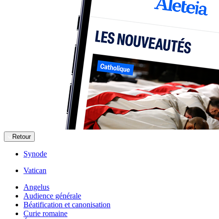
Retour
Synode
Vatican
Angelus
Audience générale
Béatification et canonisation
Curie romaine