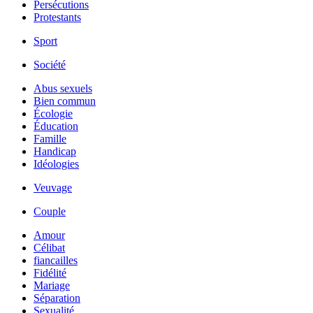
Persécutions
Protestants
Sport
Société
Abus sexuels
Bien commun
Écologie
Éducation
Famille
Handicap
Idéologies
Veuvage
Couple
Amour
Célibat
fiancailles
Fidélité
Mariage
Séparation
Sexualité