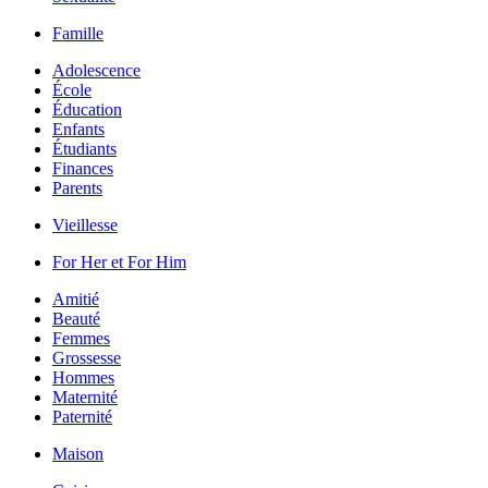
Famille
Adolescence
École
Éducation
Enfants
Étudiants
Finances
Parents
Vieillesse
For Her et For Him
Amitié
Beauté
Femmes
Grossesse
Hommes
Maternité
Paternité
Maison