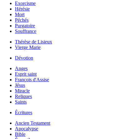
Exorcisme
Hérésie
Mort
Péchés
Purgatoire
Souffrance
Thérèse de Lisieux
Vierge Marie
Dévotion
Anges
Esprit saint
François d'Assise
Jésus
Miracle
Reliques
Saints
Écritures
Ancien Testament
Apocalypse
Bible