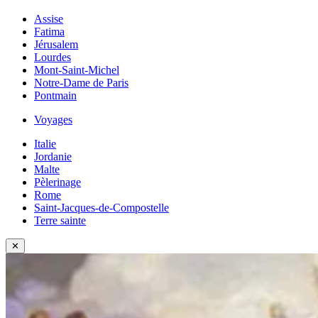
Assise
Fatima
Jérusalem
Lourdes
Mont-Saint-Michel
Notre-Dame de Paris
Pontmain
Voyages
Italie
Jordanie
Malte
Pèlerinage
Rome
Saint-Jacques-de-Compostelle
Terre sainte
✕