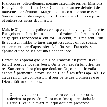
François est officiellement nommé catéchiste par les Missions
Étrangères de Paris en 1839. Cette même année débutent de
nouvelles persécutions. Malgré tout, il continue son œuvre.
Sans se soucier du danger, il rend visite à ses frères en prison
et enterre les corps des martyrs.
Mais le 31 juillet, la police débarque dans le village. On arrête
François et sa famille ainsi que des dizaines de chrétiens. On
exige qu’ils renoncent à leur foi. Au début, tous refusent. Puis
ils subissent milles tortures durant lesquelles on les somme
encore et encore d’apostasier. À la fin, seul François, son
épouse et une de ses cousines tiennent bon.
Lorsqu’on apprend que le fils de François est prêtre, il est
torturé presque tous les jours. On le bat jusqu'à lui briser les
os. Son corps n’est plus que douleur. Et pourtant, le voilà
encore à promettre le royaume de Dieu à ses frères apeurés. Le
cœur rempli de compassion, il leur parle des promesses que
Dieu à fait aux hommes.
- Que je vive encore une heure ou cent ans, ce corps
redeviendra poussière. C’est mon âme qui rejoindra le
Christ. C’est elle avant tout qui doit être préservée.