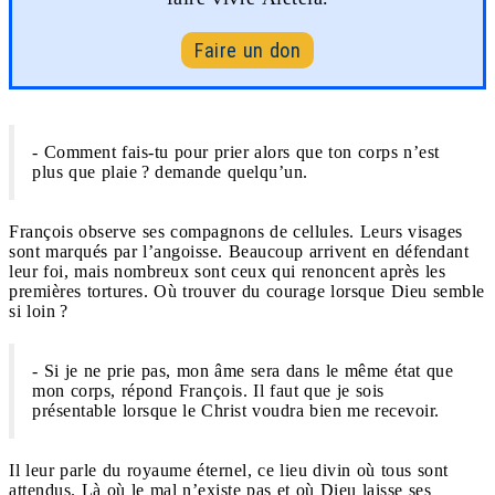
Faire un don
- Comment fais-tu pour prier alors que ton corps n’est
plus que plaie ? demande quelqu’un.
François observe ses compagnons de cellules. Leurs visages
sont marqués par l’angoisse. Beaucoup arrivent en défendant
leur foi, mais nombreux sont ceux qui renoncent après les
premières tortures. Où trouver du courage lorsque Dieu semble
si loin ?
- Si je ne prie pas, mon âme sera dans le même état que
mon corps, répond François. Il faut que je sois
présentable lorsque le Christ voudra bien me recevoir.
Il leur parle du royaume éternel, ce lieu divin où tous sont
attendus. Là où le mal n’existe pas et où Dieu laisse ses