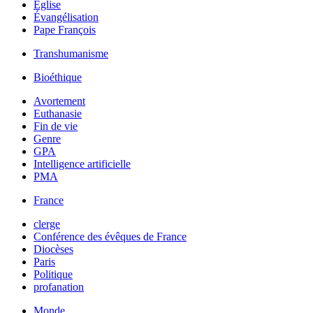
Église
Évangélisation
Pape François
Transhumanisme
Bioéthique
Avortement
Euthanasie
Fin de vie
Genre
GPA
Intelligence artificielle
PMA
France
clerge
Conférence des évêques de France
Diocèses
Paris
Politique
profanation
Monde