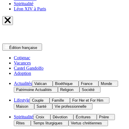
Spiritualité
Léon XIV à Paris
Édition
française
Cotignac
Vacances
Castel Gandolfo
Adoption
Actualités
Vatican
Bioéthique
France
Monde
Patrimoine Actualités
Religion
Société
Lifestyle
Couple
Famille
For Her et For Him
Maison
Santé
Vie professionnelle
Spiritualité
Croix
Dévotion
Écritures
Prière
Rites
Temps liturgiques
Vertus chrétiennes