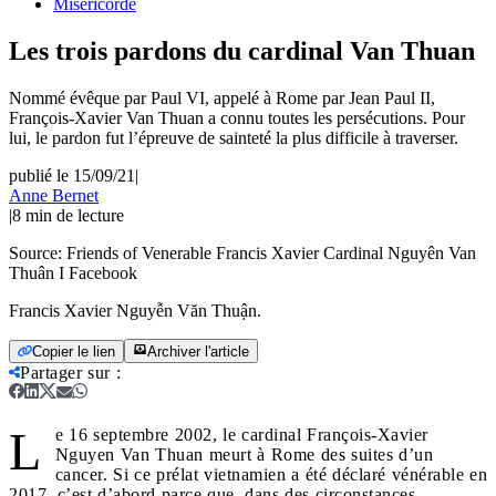
Miséricorde
Les trois pardons du cardinal Van Thuan
Nommé évêque par Paul VI, appelé à Rome par Jean Paul II,
François-Xavier Van Thuan a connu toutes les persécutions. Pour
lui, le pardon fut l’épreuve de sainteté la plus difficile à traverser.
publié le 15/09/21
|
Anne Bernet
|
8
min de lecture
Source:
Friends of Venerable Francis Xavier Cardinal Nguyên Van
Thuân I Facebook
Francis Xavier Nguyễn Văn Thuận.
Copier le lien
Archiver l'article
Partager sur
:
L
e 16 septembre 2002, le cardinal François-Xavier
Nguyen Van Thuan meurt à Rome des suites d’un
cancer. Si ce prélat vietnamien a été déclaré vénérable en
2017, c’est d’abord parce que, dans des circonstances