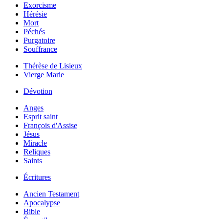
Exorcisme
Hérésie
Mort
Péchés
Purgatoire
Souffrance
Thérèse de Lisieux
Vierge Marie
Dévotion
Anges
Esprit saint
François d'Assise
Jésus
Miracle
Reliques
Saints
Écritures
Ancien Testament
Apocalypse
Bible