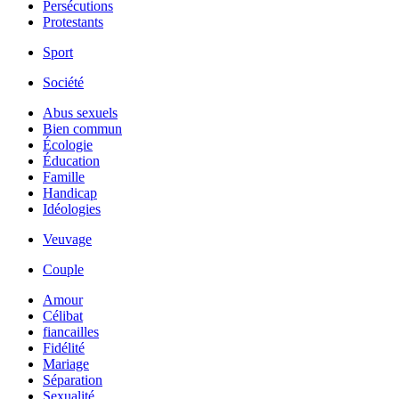
Persécutions
Protestants
Sport
Société
Abus sexuels
Bien commun
Écologie
Éducation
Famille
Handicap
Idéologies
Veuvage
Couple
Amour
Célibat
fiancailles
Fidélité
Mariage
Séparation
Sexualité