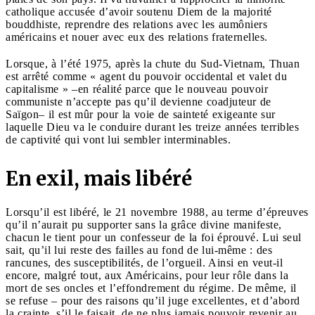
catholique accusée d’avoir soutenu Diem de la majorité
bouddhiste, reprendre des relations avec les aumôniers
américains et nouer avec eux des relations fraternelles.
Lorsque, à l’été 1975, après la chute du Sud-Vietnam, Thuan
est arrêté comme « agent du pouvoir occidental et valet du
capitalisme » –en réalité parce que le nouveau pouvoir
communiste n’accepte pas qu’il devienne coadjuteur de
Saïgon– il est mûr pour la voie de sainteté exigeante sur
laquelle Dieu va le conduire durant les treize années terribles
de captivité qui vont lui sembler interminables.
En exil, mais libéré
Lorsqu’il est libéré, le 21 novembre 1988, au terme d’épreuves
qu’il n’aurait pu supporter sans la grâce divine manifeste,
chacun le tient pour un confesseur de la foi éprouvé. Lui seul
sait, qu’il lui reste des failles au fond de lui-même : des
rancunes, des susceptibilités, de l’orgueil. Ainsi en veut-il
encore, malgré tout, aux Américains, pour leur rôle dans la
mort de ses oncles et l’effondrement du régime. De même, il
se refuse – pour des raisons qu’il juge excellentes, et d’abord
la crainte, s’il le faisait, de ne plus jamais pouvoir revenir au