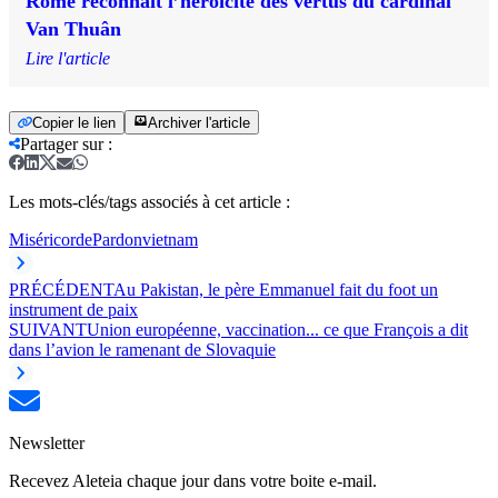
Rome reconnaît l’héroïcité des vertus du cardinal
Van Thuân
Lire l'article
Copier le lien
Archiver l'article
Partager sur
:
Les mots-clés/tags associés à cet article :
Miséricorde
Pardon
vietnam
PRÉCÉDENT
Au Pakistan, le père Emmanuel fait du foot un
instrument de paix
SUIVANT
Union européenne, vaccination... ce que François a dit
dans l’avion le ramenant de Slovaquie
Newsletter
Recevez Aleteia chaque jour dans votre boite e-mail.