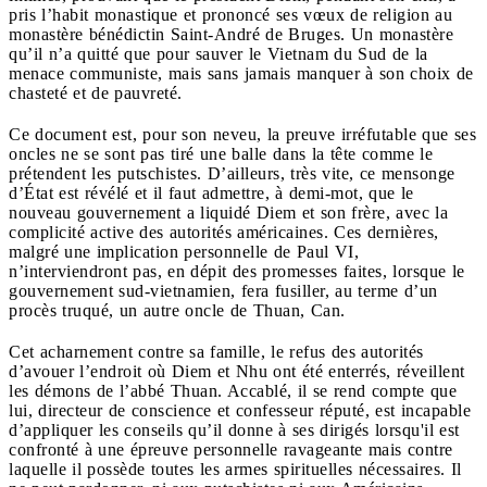
pris l’habit monastique et prononcé ses vœux de religion au
monastère bénédictin Saint-André de Bruges. Un monastère
qu’il n’a quitté que pour sauver le Vietnam du Sud de la
menace communiste, mais sans jamais manquer à son choix de
chasteté et de pauvreté.
Ce document est, pour son neveu, la preuve irréfutable que ses
oncles ne se sont pas tiré une balle dans la tête comme le
prétendent les putschistes. D’ailleurs, très vite, ce mensonge
d’État est révélé et il faut admettre, à demi-mot, que le
nouveau gouvernement a liquidé Diem et son frère, avec la
complicité active des autorités américaines. Ces dernières,
malgré une implication personnelle de Paul VI,
n’interviendront pas, en dépit des promesses faites, lorsque le
gouvernement sud-vietnamien, fera fusiller, au terme d’un
procès truqué, un autre oncle de Thuan, Can.
Cet acharnement contre sa famille, le refus des autorités
d’avouer l’endroit où Diem et Nhu ont été enterrés, réveillent
les démons de l’abbé Thuan. Accablé, il se rend compte que
lui, directeur de conscience et confesseur réputé, est incapable
d’appliquer les conseils qu’il donne à ses dirigés lorsqu'il est
confronté à une épreuve personnelle ravageante mais contre
laquelle il possède toutes les armes spirituelles nécessaires. Il