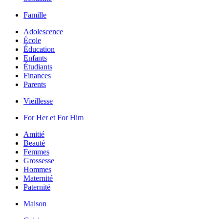
Famille
Adolescence
École
Éducation
Enfants
Étudiants
Finances
Parents
Vieillesse
For Her et For Him
Amitié
Beauté
Femmes
Grossesse
Hommes
Maternité
Paternité
Maison