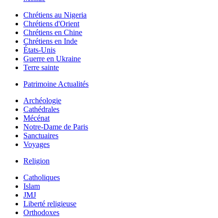
Chrétiens au Nigeria
Chrétiens d'Orient
Chrétiens en Chine
Chrétiens en Inde
États-Unis
Guerre en Ukraine
Terre sainte
Patrimoine Actualités
Archéologie
Cathédrales
Mécénat
Notre-Dame de Paris
Sanctuaires
Voyages
Religion
Catholiques
Islam
JMJ
Liberté religieuse
Orthodoxes