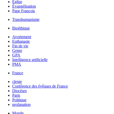
Église
Évangélisation
Pape François
Transhumanisme
Bioéthique
Avortement
Euthanasie
Fin de vie
Genre
GPA
Intelligence artificielle
PMA
France
clerge
Conférence des évêques de France
Diocèses
Paris
Politique
profanation
Monde