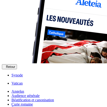
Retour
Synode
Vatican
Angelus
Audience générale
Béatification et canonisation
Curie romaine