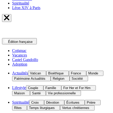
Spiritualité
Léon XIV à Paris
Édition
française
Cotignac
Vacances
Castel Gandolfo
Adoption
Actualités
Vatican
Bioéthique
France
Monde
Patrimoine Actualités
Religion
Société
Lifestyle
Couple
Famille
For Her et For Him
Maison
Santé
Vie professionnelle
Spiritualité
Croix
Dévotion
Écritures
Prière
Rites
Temps liturgiques
Vertus chrétiennes