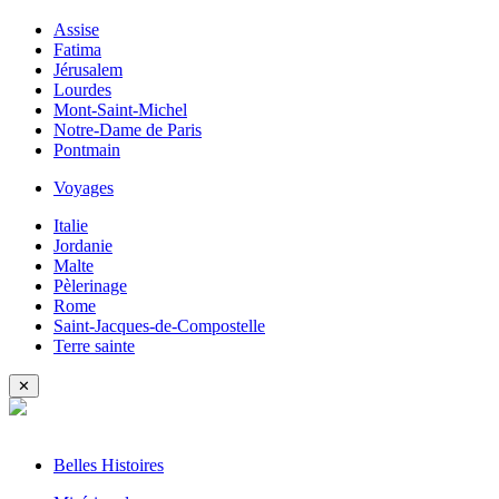
Assise
Fatima
Jérusalem
Lourdes
Mont-Saint-Michel
Notre-Dame de Paris
Pontmain
Voyages
Italie
Jordanie
Malte
Pèlerinage
Rome
Saint-Jacques-de-Compostelle
Terre sainte
✕
Belles Histoires