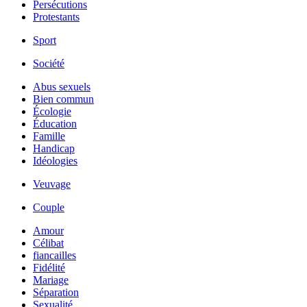
Persécutions
Protestants
Sport
Société
Abus sexuels
Bien commun
Écologie
Éducation
Famille
Handicap
Idéologies
Veuvage
Couple
Amour
Célibat
fiancailles
Fidélité
Mariage
Séparation
Sexualité