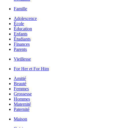
Famille
Adolescence
École
Éducation
Enfants
Étudiants
Finances
Parents
Vieillesse
For Her et For Him
Amitié
Beauté
Femmes
Grossesse
Hommes
Maternité
Paternité
Maison