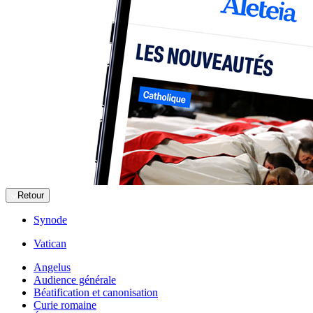
Retour
Synode
Vatican
Angelus
Audience générale
Béatification et canonisation
Curie romaine