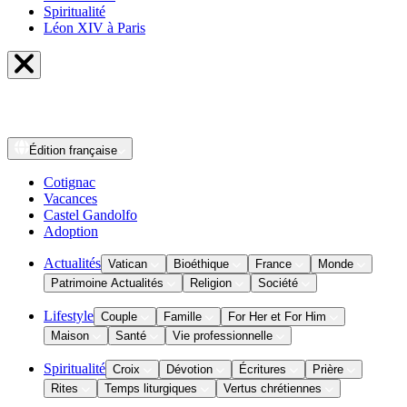
Spiritualité
Léon XIV à Paris
Édition
française
Cotignac
Vacances
Castel Gandolfo
Adoption
Actualités
Vatican
Bioéthique
France
Monde
Patrimoine Actualités
Religion
Société
Lifestyle
Couple
Famille
For Her et For Him
Maison
Santé
Vie professionnelle
Spiritualité
Croix
Dévotion
Écritures
Prière
Rites
Temps liturgiques
Vertus chrétiennes