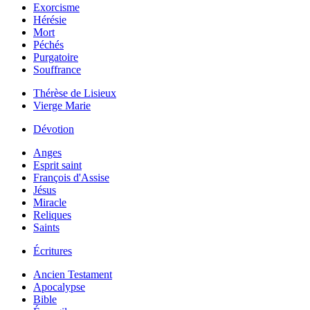
Exorcisme
Hérésie
Mort
Péchés
Purgatoire
Souffrance
Thérèse de Lisieux
Vierge Marie
Dévotion
Anges
Esprit saint
François d'Assise
Jésus
Miracle
Reliques
Saints
Écritures
Ancien Testament
Apocalypse
Bible