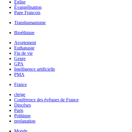
Église
Évangélisation
Pape François
Transhumanisme
Bioéthique
Avortement
Euthanasie
Fin de vie
Genre
GPA
Intelligence artificielle
PMA
France
clerge
Conférence des évêques de France
Diocèses
Paris
Politique
profanation
Monde