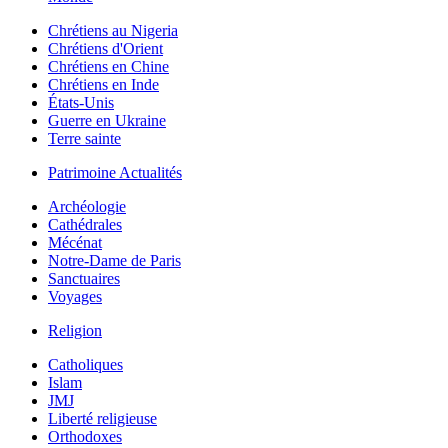
Chrétiens au Nigeria
Chrétiens d'Orient
Chrétiens en Chine
Chrétiens en Inde
États-Unis
Guerre en Ukraine
Terre sainte
Patrimoine Actualités
Archéologie
Cathédrales
Mécénat
Notre-Dame de Paris
Sanctuaires
Voyages
Religion
Catholiques
Islam
JMJ
Liberté religieuse
Orthodoxes