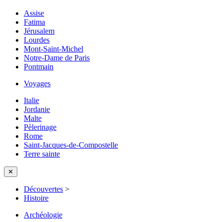
Assise
Fatima
Jérusalem
Lourdes
Mont-Saint-Michel
Notre-Dame de Paris
Pontmain
Voyages
Italie
Jordanie
Malte
Pèlerinage
Rome
Saint-Jacques-de-Compostelle
Terre sainte
✕
Découvertes
>
Histoire
Archéologie