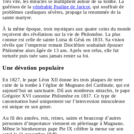
Très vite, les miracles se multiplient autour de sa tombe. La
guérison de la
vénérable Pauline de Jaricot
, qui souffrait de
problèmes cardiaques sévères, propage la renommée de la
sainte martyre.
À la même époque, trois mystiques aux quatre coins du monde
reçoivent des révélations sur la vie de Philomène. La plus
connue est celle de sainte Luisa di Gésù en 1833. Sa vision
révèle que l’empereur romain Dioclétien souhaitait épouser
Philomène alors âgée de 13 ans. Après son refus, elle fut
torturée puis tuée sans jamais renier sa foi.
Une dévotion populaire
En 1827, le pape Léon XII donne les trois plaques de terre
cuite de la tombe à l’église de Mugnano del Cardinale, qui est
aujourd’hui un sanctuaire. Dû aux nombreux miracles, le pape
Grégoire XVI canonise Philomène en 1837. Ce type de
canonisation basé uniquement sur l’intercession miraculeuse
est unique en son genre.
Au fil des années, rois, reines, saints et beaucoup d’autres
personnes d’importance viennent en pèlerinage à Mugnano.
Même le bienheureux pape Pie IX célèbre la messe sur son