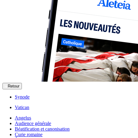
Retour
Synode
Vatican
Angelus
Audience générale
Béatification et canonisation
Curie romaine