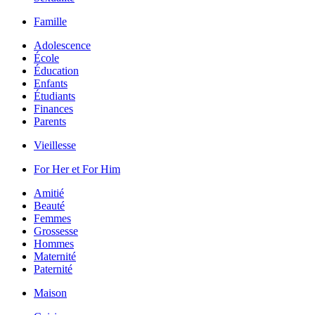
Famille
Adolescence
École
Éducation
Enfants
Étudiants
Finances
Parents
Vieillesse
For Her et For Him
Amitié
Beauté
Femmes
Grossesse
Hommes
Maternité
Paternité
Maison