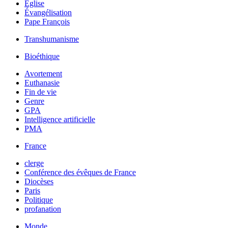
Église
Évangélisation
Pape François
Transhumanisme
Bioéthique
Avortement
Euthanasie
Fin de vie
Genre
GPA
Intelligence artificielle
PMA
France
clerge
Conférence des évêques de France
Diocèses
Paris
Politique
profanation
Monde