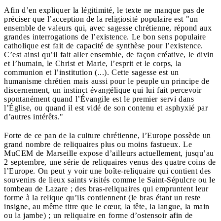
Afin d’en expliquer la légitimité, le texte ne manque pas de
préciser que l’acception de la religiosité populaire est "un
ensemble de valeurs qui, avec sagesse chrétienne, répond aux
grandes interrogations de l’existence. Le bon sens populaire
catholique est fait de capacité de synthèse pour l’existence.
C’est ainsi qu’il fait aller ensemble, de façon créative, le divin
et l’humain, le Christ et Marie, l’esprit et le corps, la
communion et l’institution (...). Cette sagesse est un
humanisme chrétien mais aussi pour le peuple un principe de
discernement, un instinct évangélique qui lui fait percevoir
spontanément quand l’Évangile est le premier servi dans
l’Église, ou quand il est vidé de son contenu et asphyxié par
d’autres intérêts."
Forte de ce pan de la culture chrétienne, l’Europe possède un
grand nombre de reliquaires plus ou moins fastueux. Le
MuCEM de Marseille expose d’ailleurs actuellement, jusqu’au
2 septembre, une série de reliquaires venus des quatre coins de
l’Europe. On peut y voir une boîte-reliquaire qui contient des
souvenirs de lieux saints visités comme le Saint-Sépulcre ou le
tombeau de Lazare ; des bras-reliquaires qui empruntent leur
forme à la relique qu’ils contiennent (le bras étant un reste
insigne, au même titre que le cœur, la tête, la langue, la main
ou la jambe) ; un reliquaire en forme d’ostensoir afin de