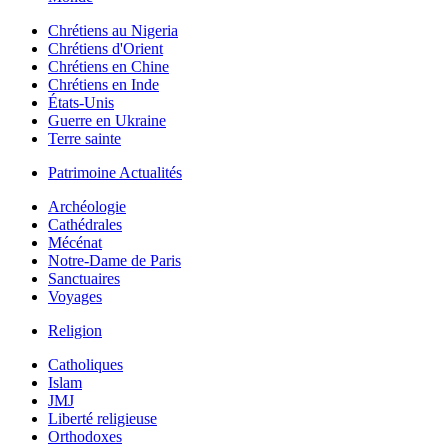
Chrétiens au Nigeria
Chrétiens d'Orient
Chrétiens en Chine
Chrétiens en Inde
États-Unis
Guerre en Ukraine
Terre sainte
Patrimoine Actualités
Archéologie
Cathédrales
Mécénat
Notre-Dame de Paris
Sanctuaires
Voyages
Religion
Catholiques
Islam
JMJ
Liberté religieuse
Orthodoxes