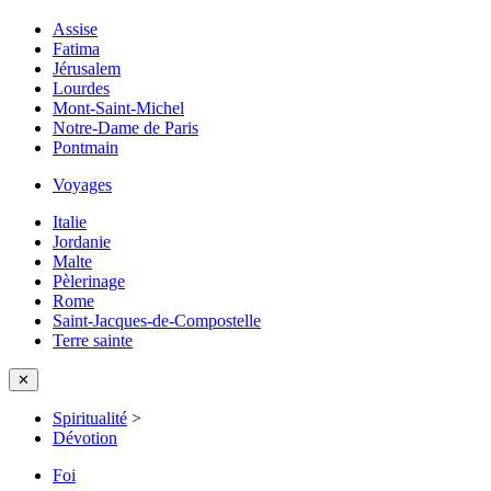
Assise
Fatima
Jérusalem
Lourdes
Mont-Saint-Michel
Notre-Dame de Paris
Pontmain
Voyages
Italie
Jordanie
Malte
Pèlerinage
Rome
Saint-Jacques-de-Compostelle
Terre sainte
✕
Spiritualité
>
Dévotion
Foi