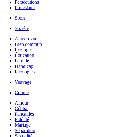
Persécutions
Protestants
Sport
Société
Abus sexuels
Bien commun
Écologie
Éducation
Famille
Handicap
Idéologies
Veuvage
Couple
Amour
Célibat
fiancailles
Fidélité
Mariage
Séparation
Sexualité