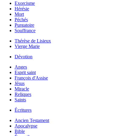
Exorcisme
Hérésie
Mort
Péchés
Purgatoire
Souffrance
Thérèse de Lisieux
Vierge Marie
Dévotion
Anges
Esprit saint
François d'Assise
Jésus
Miracle
Reliques
Saints
Écritures
Ancien Testament
Apocalypse
Bible