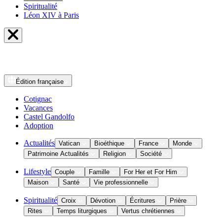
Spiritualité
Léon XIV à Paris
Édition
française
Cotignac
Vacances
Castel Gandolfo
Adoption
Actualités
Vatican
Bioéthique
France
Monde
Patrimoine Actualités
Religion
Société
Lifestyle
Couple
Famille
For Her et For Him
Maison
Santé
Vie professionnelle
Spiritualité
Croix
Dévotion
Écritures
Prière
Rites
Temps liturgiques
Vertus chrétiennes