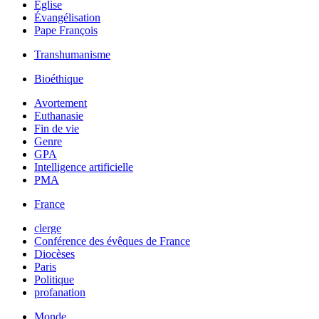
Église
Évangélisation
Pape François
Transhumanisme
Bioéthique
Avortement
Euthanasie
Fin de vie
Genre
GPA
Intelligence artificielle
PMA
France
clerge
Conférence des évêques de France
Diocèses
Paris
Politique
profanation
Monde