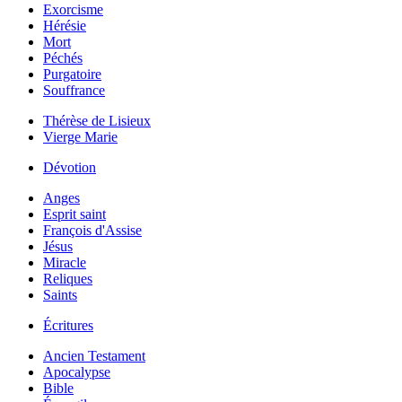
Exorcisme
Hérésie
Mort
Péchés
Purgatoire
Souffrance
Thérèse de Lisieux
Vierge Marie
Dévotion
Anges
Esprit saint
François d'Assise
Jésus
Miracle
Reliques
Saints
Écritures
Ancien Testament
Apocalypse
Bible