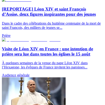
[REPORTAGE] Léon XIV et saint François
d’Assise, deux figures inspirantes pour des jeunes
Dans le cadre des célébrations du huitième centenaire de la mort de
saint François, des milliers de jeunes se...
Prière
Visite de Léon XIV en France : une intention de
prière sera lue dans toutes les églises le 15 août
À quelques semaines de la venue du pape Léon XIV dans
l’Hexagone, les évêques de France invitent les paroisses...
Audience générale