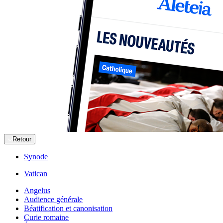
Retour
Synode
Vatican
Angelus
Audience générale
Béatification et canonisation
Curie romaine