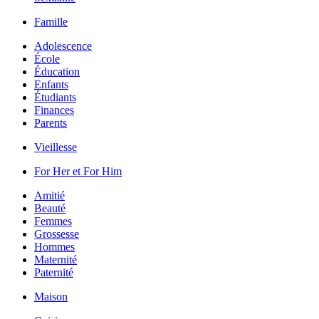
Famille
Adolescence
École
Éducation
Enfants
Étudiants
Finances
Parents
Vieillesse
For Her et For Him
Amitié
Beauté
Femmes
Grossesse
Hommes
Maternité
Paternité
Maison