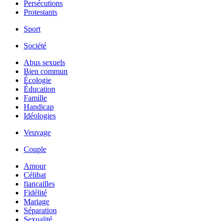
Persécutions
Protestants
Sport
Société
Abus sexuels
Bien commun
Écologie
Éducation
Famille
Handicap
Idéologies
Veuvage
Couple
Amour
Célibat
fiancailles
Fidélité
Mariage
Séparation
Sexualité