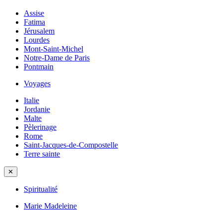
Assise
Fatima
Jérusalem
Lourdes
Mont-Saint-Michel
Notre-Dame de Paris
Pontmain
Voyages
Italie
Jordanie
Malte
Pèlerinage
Rome
Saint-Jacques-de-Compostelle
Terre sainte
✕
Spiritualité
Marie Madeleine