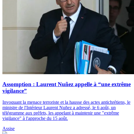
Assomption : Laurent Nuñez appelle à “une extrême
vigilance”
Invoquant la menace terroriste et la hausse des actes antichrétiens, le
ministre de l'Intérieur Laurent Nuñez a adressé, le 6 août, un
télégramme aux préfets, les appelant à maintenir une "extrême
vigilance" à l'approche du 15 août.
Assise