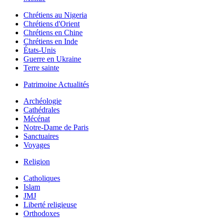
Chrétiens au Nigeria
Chrétiens d'Orient
Chrétiens en Chine
Chrétiens en Inde
États-Unis
Guerre en Ukraine
Terre sainte
Patrimoine Actualités
Archéologie
Cathédrales
Mécénat
Notre-Dame de Paris
Sanctuaires
Voyages
Religion
Catholiques
Islam
JMJ
Liberté religieuse
Orthodoxes