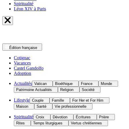
Spiritualité
Léon XIV à Paris
Édition
française
Cotignac
Vacances
Castel Gandolfo
Adoption
Actualités
Vatican
Bioéthique
France
Monde
Patrimoine Actualités
Religion
Société
Lifestyle
Couple
Famille
For Her et For Him
Maison
Santé
Vie professionnelle
Spiritualité
Croix
Dévotion
Écritures
Prière
Rites
Temps liturgiques
Vertus chrétiennes