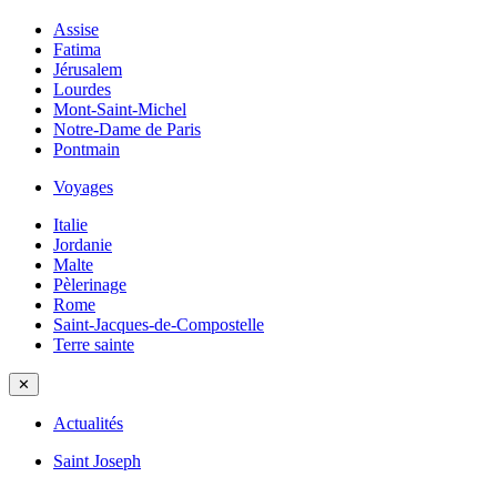
Assise
Fatima
Jérusalem
Lourdes
Mont-Saint-Michel
Notre-Dame de Paris
Pontmain
Voyages
Italie
Jordanie
Malte
Pèlerinage
Rome
Saint-Jacques-de-Compostelle
Terre sainte
✕
Actualités
Saint Joseph