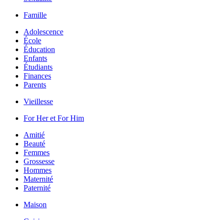
Famille
Adolescence
École
Éducation
Enfants
Étudiants
Finances
Parents
Vieillesse
For Her et For Him
Amitié
Beauté
Femmes
Grossesse
Hommes
Maternité
Paternité
Maison