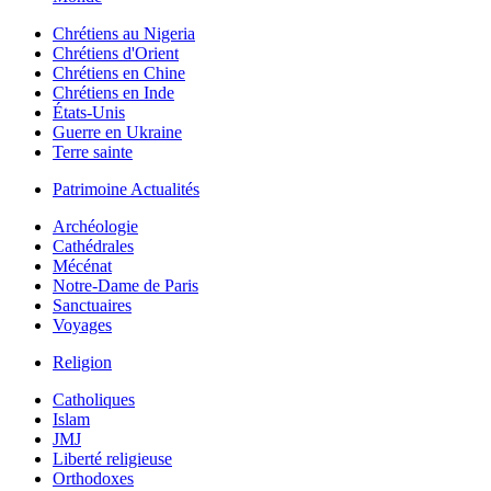
Chrétiens au Nigeria
Chrétiens d'Orient
Chrétiens en Chine
Chrétiens en Inde
États-Unis
Guerre en Ukraine
Terre sainte
Patrimoine Actualités
Archéologie
Cathédrales
Mécénat
Notre-Dame de Paris
Sanctuaires
Voyages
Religion
Catholiques
Islam
JMJ
Liberté religieuse
Orthodoxes