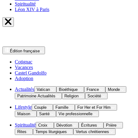
Spiritualité
Léon XIV à Paris
Édition
française
Cotignac
Vacances
Castel Gandolfo
Adoption
Actualités
Vatican
Bioéthique
France
Monde
Patrimoine Actualités
Religion
Société
Lifestyle
Couple
Famille
For Her et For Him
Maison
Santé
Vie professionnelle
Spiritualité
Croix
Dévotion
Écritures
Prière
Rites
Temps liturgiques
Vertus chrétiennes