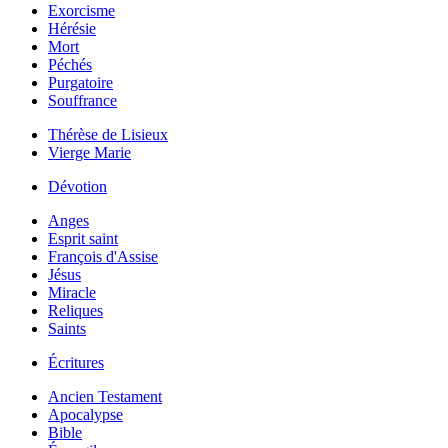
Exorcisme
Hérésie
Mort
Péchés
Purgatoire
Souffrance
Thérèse de Lisieux
Vierge Marie
Dévotion
Anges
Esprit saint
François d'Assise
Jésus
Miracle
Reliques
Saints
Écritures
Ancien Testament
Apocalypse
Bible