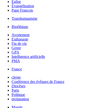
Église
Évangélisation
Pape François
Transhumanisme
Bioéthique
Avortement
Euthanasie
Fin de vie
Genre
GPA
Intelligence artificielle
PMA
France
clerge
Conférence des évêques de France
Diocèses
Paris
Politique
profanation
Monde