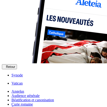
Retour
Synode
Vatican
Angelus
Audience générale
Béatification et canonisation
Curie romaine