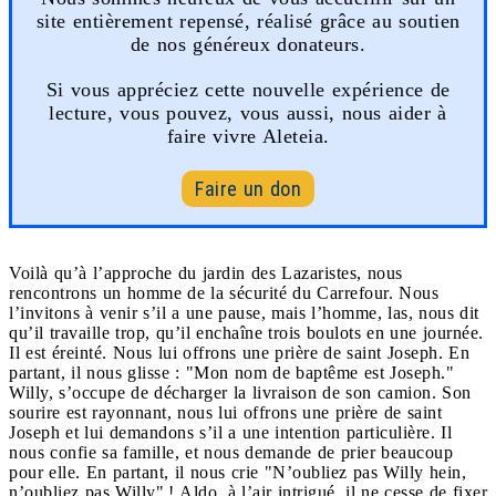
site entièrement repensé, réalisé grâce au soutien
de nos généreux donateurs.
Si vous appréciez cette nouvelle expérience de
lecture, vous pouvez, vous aussi, nous aider à
faire vivre Aleteia.
Faire un don
Voilà qu’à l’approche du jardin des Lazaristes, nous
rencontrons un homme de la sécurité du Carrefour. Nous
l’invitons à venir s’il a une pause, mais l’homme, las, nous dit
qu’il travaille trop, qu’il enchaîne trois boulots en une journée.
Il est éreinté. Nous lui offrons une prière de saint Joseph. En
partant, il nous glisse : "Mon nom de baptême est Joseph."
Willy, s’occupe de décharger la livraison de son camion. Son
sourire est rayonnant, nous lui offrons une prière de saint
Joseph et lui demandons s’il a une intention particulière. Il
nous confie sa famille, et nous demande de prier beaucoup
pour elle. En partant, il nous crie "N’oubliez pas Willy hein,
n’oubliez pas Willy" ! Aldo, à l’air intrigué, il ne cesse de fixer