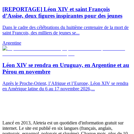
[REPORTAGE] Léon XIV et saint François
d’Assise, deux figures inspirantes pour des jeunes
Dans le cadre des célébrations du huitième centenaire de la mort de
saint François, des milliers de jeunes se...
Argentine
Léon XIV se rendra en Uruguay, en Argentine et au
Pérou en novembre
Après le Proche-Orient, l’Afrique et l’Europe, Léon XIV se rendra
en Amérique latine du 6 au 17 novembre 2026,...
Lancé en 2013, Aleteia est un quotidien d'information gratuit sur
internet. Le site est publié en six langues (français, anglais,
portugais, espagnol, polonais et slovène). Chaque mois, plus de 10