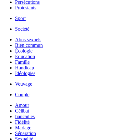
Persécutions
Protestants
Sport
Société
Abus sexuels
Bien commun
Écologie
Éducation
Famille
Handicap
Idéologies
Veuvage
Couple
Amour
Célibat
fiancailles
Fidélité
Mariage
Séparation
Sexualité