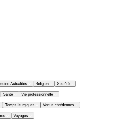
moine Actualités
Religion
Société
Santé
Vie professionnelle
Temps liturgiques
Vertus chrétiennes
res
Voyages