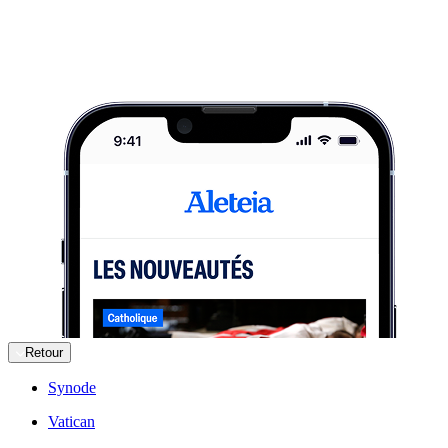
Retour
Synode
Vatican