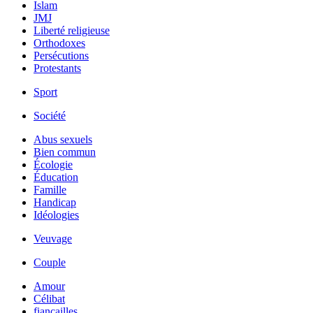
Islam
JMJ
Liberté religieuse
Orthodoxes
Persécutions
Protestants
Sport
Société
Abus sexuels
Bien commun
Écologie
Éducation
Famille
Handicap
Idéologies
Veuvage
Couple
Amour
Célibat
fiancailles