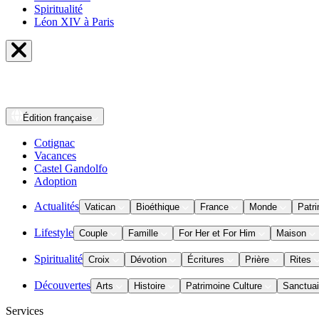
Spiritualité
Léon XIV à Paris
Édition
française
Cotignac
Vacances
Castel Gandolfo
Adoption
Actualités
Vatican
Bioéthique
France
Monde
Patri
Lifestyle
Couple
Famille
For Her et For Him
Maison
Spiritualité
Croix
Dévotion
Écritures
Prière
Rites
Découvertes
Arts
Histoire
Patrimoine Culture
Sanctuai
Services