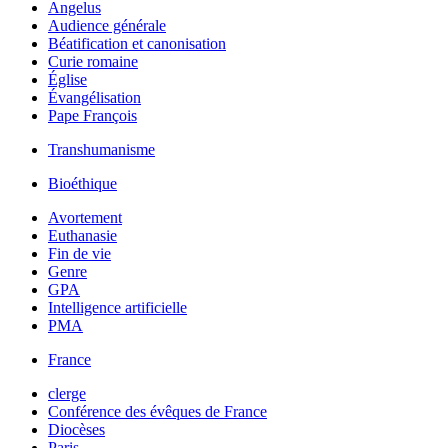
Angelus
Audience générale
Béatification et canonisation
Curie romaine
Église
Évangélisation
Pape François
Transhumanisme
Bioéthique
Avortement
Euthanasie
Fin de vie
Genre
GPA
Intelligence artificielle
PMA
France
clerge
Conférence des évêques de France
Diocèses
Paris