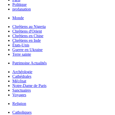
Politique
profanation
Monde
Chrétiens au Nigeria
Chrétiens d'Orient
Chrétiens en Chine
Chrétiens en Inde
États-Unis
Guerre en Ukraine
Terre sainte
Patrimoine Actualités
Archéologie
Cathédrales
Mécénat
Notre-Dame de Paris
Sanctuaires
Voyages
Religion
Catholiques