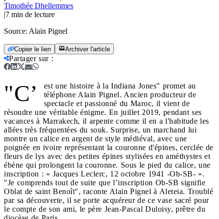
Timothée Dhellemmes
|
7
min de lecture
Source:
Alain Pignel
Copier le lien
Archiver l'article
Partager sur
:
"C’
est une histoire à la Indiana Jones" promet au
téléphone Alain Pignel. Ancien producteur de
spectacle et passionné du Maroc, il vient de
résoudre une véritable énigme. En juillet 2019, pendant ses
vacances à Marrakech, il arpente comme il en a l'habitude les
allées très fréquentées du souk. Surprise, un marchand lui
montre un calice en argent de style médiéval, avec une
poignée en ivoire représentant la couronne d'épines, cerclée de
fleurs de lys avec des petites épines stylisées en améthystes et
ébène qui prolongent la couronne. Sous le pied du calice, une
inscription : « Jacques Leclerc, 12 octobre 1941 -Ob-SB- ».
"Je comprends tout de suite que l’inscription Ob-SB signifie
Oblat de saint Benoît", raconte Alain Pignel à Aleteia. Troublé
par sa découverte, il se porte acquéreur de ce vase sacré pour
le compte de son ami, le père Jean-Pascal Duloisy, prêtre du
diocèse de Paris.