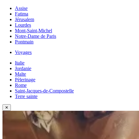
Assise
Fatima
Jérusalem
Lourdes
Mont-Saint-Michel
Notre-Dame de Paris
Pontmain
Voyages
Italie
Jordanie
Malte
Pèlerinage
Rome
Saint-Jacques-de-Compostelle
Terre sainte
✕