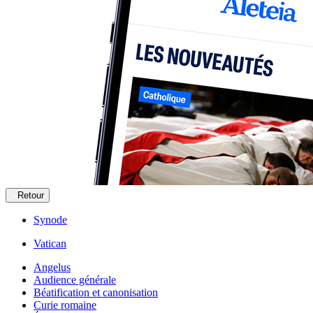
Retour
Synode
Vatican
Angelus
Audience générale
Béatification et canonisation
Curie romaine