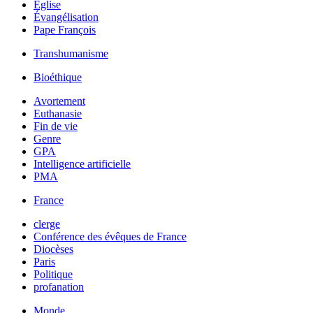
Église
Évangélisation
Pape François
Transhumanisme
Bioéthique
Avortement
Euthanasie
Fin de vie
Genre
GPA
Intelligence artificielle
PMA
France
clerge
Conférence des évêques de France
Diocèses
Paris
Politique
profanation
Monde