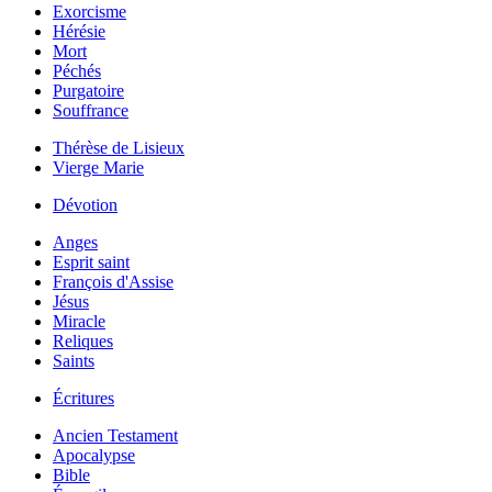
Exorcisme
Hérésie
Mort
Péchés
Purgatoire
Souffrance
Thérèse de Lisieux
Vierge Marie
Dévotion
Anges
Esprit saint
François d'Assise
Jésus
Miracle
Reliques
Saints
Écritures
Ancien Testament
Apocalypse
Bible