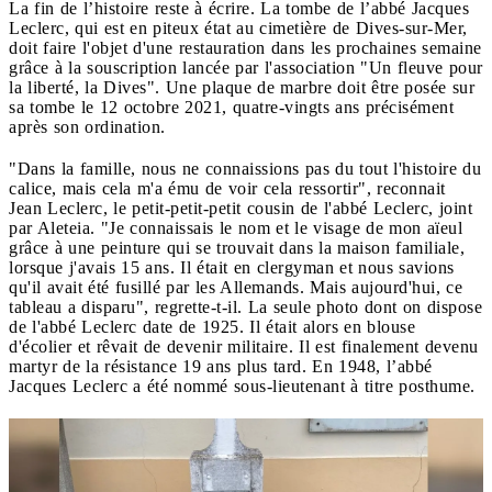
La fin de l’histoire reste à écrire. La tombe de l’abbé Jacques
Leclerc, qui est en piteux état au cimetière de Dives-sur-Mer,
doit faire l'objet d'une restauration dans les prochaines semaine
grâce à la souscription lancée par l'association "Un fleuve pour
la liberté, la Dives". Une plaque de marbre doit être posée sur
sa tombe le 12 octobre 2021, quatre-vingts ans précisément
après son ordination.
"Dans la famille, nous ne connaissions pas du tout l'histoire du
calice, mais cela m'a ému de voir cela ressortir", reconnait
Jean Leclerc, le petit-petit-petit cousin de l'abbé Leclerc, joint
par Aleteia. "Je connaissais le nom et le visage de mon aïeul
grâce à une peinture qui se trouvait dans la maison familiale,
lorsque j'avais 15 ans. Il était en clergyman et nous savions
qu'il avait été fusillé par les Allemands. Mais aujourd'hui, ce
tableau a disparu", regrette-t-il. La seule photo dont on dispose
de l'abbé Leclerc date de 1925. Il était alors en blouse
d'écolier et rêvait de devenir militaire. Il est finalement devenu
martyr de la résistance 19 ans plus tard. En 1948, l’abbé
Jacques Leclerc a été nommé sous-lieutenant à titre posthume.