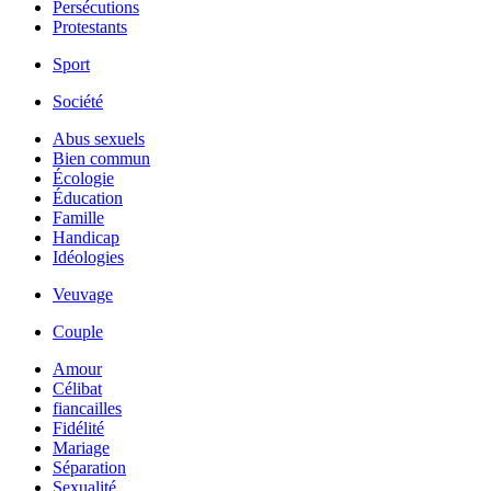
Persécutions
Protestants
Sport
Société
Abus sexuels
Bien commun
Écologie
Éducation
Famille
Handicap
Idéologies
Veuvage
Couple
Amour
Célibat
fiancailles
Fidélité
Mariage
Séparation
Sexualité