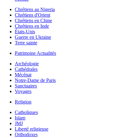
Chrétiens au Nigeria
Chrétiens d'Orient
Chrétiens en Chine
Chrétiens en Inde
États-Unis
Guerre en Ukraine
Terre sainte
Patrimoine Actualités
Archéologie
Cathédrales
Mécénat
Notre-Dame de Paris
Sanctuaires
Voyages
Religion
Catholiques
Islam
JMJ
Liberté religieuse
Orthodoxes