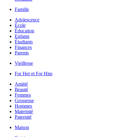
Famille
Adolescence
École
Éducation
Enfants
Étudiants
Finances
Parents
Vieillesse
For Her et For Him
Amitié
Beauté
Femmes
Grossesse
Hommes
Maternité
Paternité
Maison