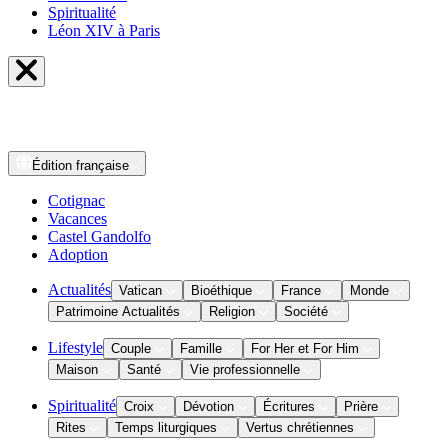
Spiritualité
Léon XIV à Paris
Édition
française
Cotignac
Vacances
Castel Gandolfo
Adoption
Actualités
Vatican
Bioéthique
France
Monde
Patrimoine Actualités
Religion
Société
Lifestyle
Couple
Famille
For Her et For Him
Maison
Santé
Vie professionnelle
Spiritualité
Croix
Dévotion
Écritures
Prière
Rites
Temps liturgiques
Vertus chrétiennes