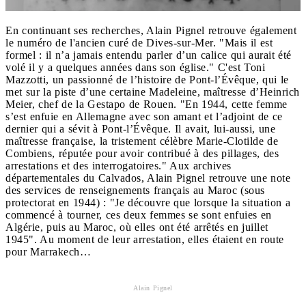
En continuant ses recherches, Alain Pignel retrouve également
le numéro de l'ancien curé de Dives-sur-Mer. "Mais il est
formel : il n’a jamais entendu parler d’un calice qui aurait été
volé il y a quelques années dans son église." C'est Toni
Mazzotti, un passionné de l’histoire de Pont-l’Évêque, qui le
met sur la piste d’une certaine Madeleine, maîtresse d’Heinrich
Meier, chef de la Gestapo de Rouen. "En 1944, cette femme
s’est enfuie en Allemagne avec son amant et l’adjoint de ce
dernier qui a sévit à Pont-l’Évêque. Il avait, lui-aussi, une
maîtresse française, la tristement célèbre Marie-Clotilde de
Combiens, réputée pour avoir contribué à des pillages, des
arrestations et des interrogatoires." Aux archives
départementales du Calvados, Alain Pignel retrouve une note
des services de renseignements français au Maroc (sous
protectorat en 1944) : "Je découvre que lorsque la situation a
commencé à tourner, ces deux femmes se sont enfuies en
Algérie, puis au Maroc, où elles ont été arrêtés en juillet
1945". Au moment de leur arrestation, elles étaient en route
pour Marrakech…
Alain Pignel