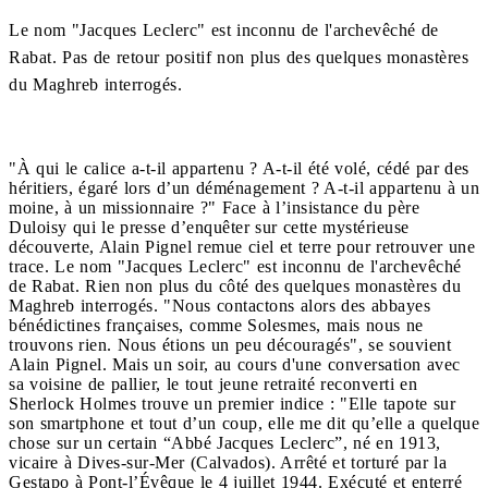
Le nom "Jacques Leclerc" est inconnu de l'archevêché de
Rabat. Pas de retour positif non plus des quelques monastères
du Maghreb interrogés.
"À qui le calice a-t-il appartenu ? A-t-il été volé, cédé par des
héritiers, égaré lors d’un déménagement ? A-t-il appartenu à un
moine, à un missionnaire ?" Face à l’insistance du père
Duloisy qui le presse d’enquêter sur cette mystérieuse
découverte, Alain Pignel remue ciel et terre pour retrouver une
trace. Le nom "Jacques Leclerc" est inconnu de l'archevêché
de Rabat. Rien non plus du côté des quelques monastères du
Maghreb interrogés. "Nous contactons alors des abbayes
bénédictines françaises, comme Solesmes, mais nous ne
trouvons rien. Nous étions un peu découragés", se souvient
Alain Pignel. Mais un soir, au cours d'une conversation avec
sa voisine de pallier, le tout jeune retraité reconverti en
Sherlock Holmes trouve un premier indice : "Elle tapote sur
son smartphone et tout d’un coup, elle me dit qu’elle a quelque
chose sur un certain “Abbé Jacques Leclerc”, né en 1913,
vicaire à Dives-sur-Mer (Calvados). Arrêté et torturé par la
Gestapo à Pont-l’Évêque le 4 juillet 1944. Exécuté et enterré