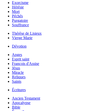
Exorcisme
Hérésie
Mort
Péchés
Purgatoire
Souffrance
Thérèse de Lisieux
Vierge Marie
Dévotion
Anges
Esprit saint
François d'Assise
Jésus
Miracle
Reliques
Saints
Écritures
Ancien Testament
Apocalypse
Bible