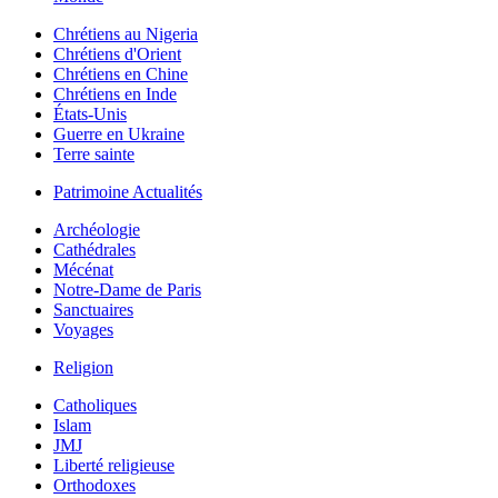
Chrétiens au Nigeria
Chrétiens d'Orient
Chrétiens en Chine
Chrétiens en Inde
États-Unis
Guerre en Ukraine
Terre sainte
Patrimoine Actualités
Archéologie
Cathédrales
Mécénat
Notre-Dame de Paris
Sanctuaires
Voyages
Religion
Catholiques
Islam
JMJ
Liberté religieuse
Orthodoxes