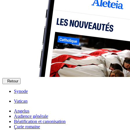
Retour
Synode
Vatican
Angelus
Audience générale
Béatification et canonisation
Curie romaine