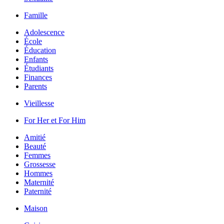
Famille
Adolescence
École
Éducation
Enfants
Étudiants
Finances
Parents
Vieillesse
For Her et For Him
Amitié
Beauté
Femmes
Grossesse
Hommes
Maternité
Paternité
Maison