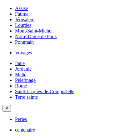
Assise
Fatima
Jérusalem
Lourdes
Mont-Saint-Michel
Notre-Dame de Paris
Pontmain
Voyages
Italie
Jordanie
Malte
Pèlerinage
Rome
Saint-Jacques-de-Compostelle
Terre sainte
✕
Perles
centenaire