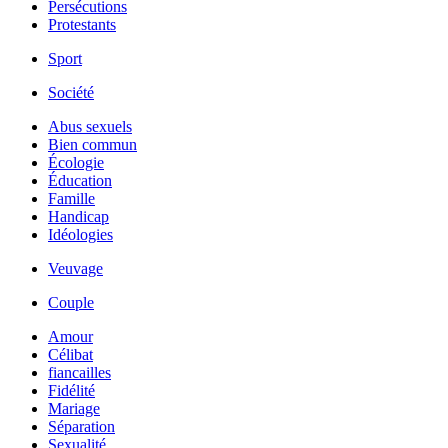
Persécutions
Protestants
Sport
Société
Abus sexuels
Bien commun
Écologie
Éducation
Famille
Handicap
Idéologies
Veuvage
Couple
Amour
Célibat
fiancailles
Fidélité
Mariage
Séparation
Sexualité