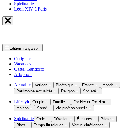
Spiritualité
Léon XIV à Paris
Édition
française
Cotignac
Vacances
Castel Gandolfo
Adoption
Actualités
Vatican
Bioéthique
France
Monde
Patrimoine Actualités
Religion
Société
Lifestyle
Couple
Famille
For Her et For Him
Maison
Santé
Vie professionnelle
Spiritualité
Croix
Dévotion
Écritures
Prière
Rites
Temps liturgiques
Vertus chrétiennes