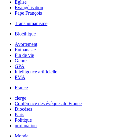
Église
Évangélisation
Pape François
Transhumanisme
Bioéthique
Avortement
Euthanasie
Fin de vie
Genre
GPA
Intelligence artificielle
PMA
France
clerge
Conférence des évêques de France
Diocèses
Paris
Politique
profanation
Monde