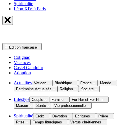
Spiritualité
Léon XIV à Paris
Édition
française
Cotignac
Vacances
Castel Gandolfo
Adoption
Actualités
Vatican
Bioéthique
France
Monde
Patrimoine Actualités
Religion
Société
Lifestyle
Couple
Famille
For Her et For Him
Maison
Santé
Vie professionnelle
Spiritualité
Croix
Dévotion
Écritures
Prière
Rites
Temps liturgiques
Vertus chrétiennes