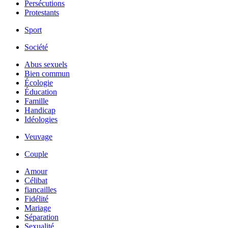
Persécutions
Protestants
Sport
Société
Abus sexuels
Bien commun
Écologie
Éducation
Famille
Handicap
Idéologies
Veuvage
Couple
Amour
Célibat
fiancailles
Fidélité
Mariage
Séparation
Sexualité