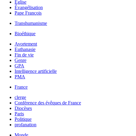
Église
Évangélisation
Pape François
Transhumanisme
Bioéthique
Avortement
Euthanasie
Fin de vie
Genre
GPA
Intelligence artificielle
PMA
France
clerge
Conférence des évêques de France
Diocèses
Paris
Politique
profanation
Monde