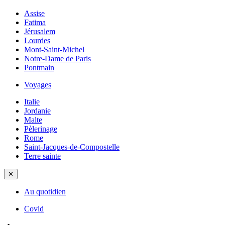
Assise
Fatima
Jérusalem
Lourdes
Mont-Saint-Michel
Notre-Dame de Paris
Pontmain
Voyages
Italie
Jordanie
Malte
Pèlerinage
Rome
Saint-Jacques-de-Compostelle
Terre sainte
✕
Au quotidien
Covid