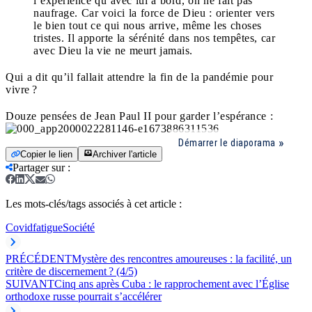
l’expérience qu’avec lui à bord, on ne fait pas
naufrage. Car voici la force de Dieu : orienter vers
le bien tout ce qui nous arrive, même les choses
tristes. Il apporte la sérénité dans nos tempêtes, car
avec Dieu la vie ne meurt jamais.
Qui a dit qu’il fallait attendre la fin de la pandémie pour
vivre ?
Douze pensées de Jean Paul II pour garder l’espérance :
Démarrer le diaporama
Copier le lien
Archiver l'article
Partager sur
:
Les mots-clés/tags associés à cet article :
Covid
fatigue
Société
PRÉCÉDENT
Mystère des rencontres amoureuses : la facilité, un
critère de discernement ? (4/5)
SUIVANT
Cinq ans après Cuba : le rapprochement avec l’Église
orthodoxe russe pourrait s’accélérer