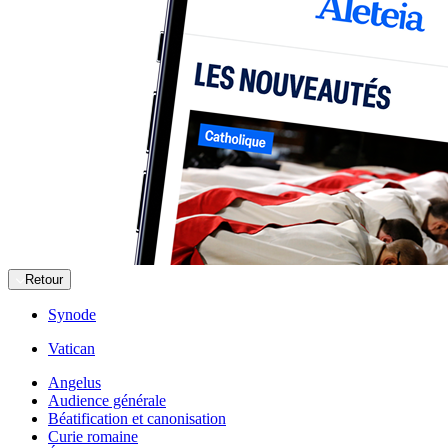
Retour
Synode
Vatican
Angelus
Audience générale
Béatification et canonisation
Curie romaine