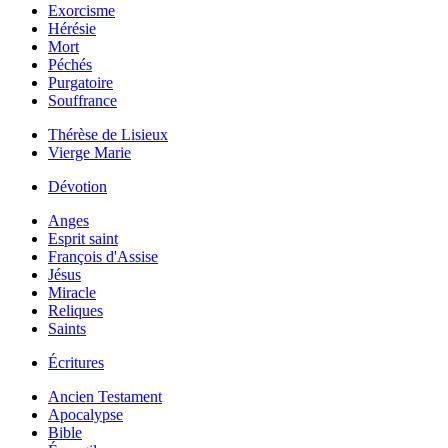
Exorcisme
Hérésie
Mort
Péchés
Purgatoire
Souffrance
Thérèse de Lisieux
Vierge Marie
Dévotion
Anges
Esprit saint
François d'Assise
Jésus
Miracle
Reliques
Saints
Écritures
Ancien Testament
Apocalypse
Bible