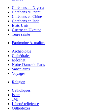
Chrétiens au Nigeria
Chrétiens d'Orient
Chrétiens en Chine
Chrétiens en Inde
États-Unis
Guerre en Ukraine
Terre sainte
Patrimoine Actualités
Archéologie
Cathédrales
Mécénat
Notre-Dame de Paris
Sanctuaires
Voyages
Religion
Catholiques
Islam
JMJ
Liberté religieuse
Orthodoxes