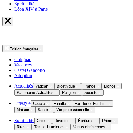
Spiritualité
Léon XIV à Paris
Édition
française
Cotignac
Vacances
Castel Gandolfo
Adoption
Actualités
Vatican
Bioéthique
France
Monde
Patrimoine Actualités
Religion
Société
Lifestyle
Couple
Famille
For Her et For Him
Maison
Santé
Vie professionnelle
Spiritualité
Croix
Dévotion
Écritures
Prière
Rites
Temps liturgiques
Vertus chrétiennes