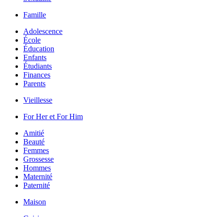
Famille
Adolescence
École
Éducation
Enfants
Étudiants
Finances
Parents
Vieillesse
For Her et For Him
Amitié
Beauté
Femmes
Grossesse
Hommes
Maternité
Paternité
Maison