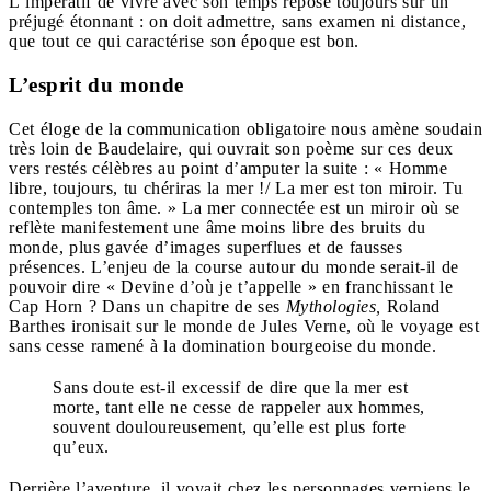
L’impératif de vivre avec son temps repose toujours sur un
préjugé étonnant : on doit admettre, sans examen ni distance,
que tout ce qui caractérise son époque est bon.
L’esprit du monde
Cet éloge de la communication obligatoire nous amène soudain
très loin de Baudelaire, qui ouvrait son poème sur ces deux
vers restés célèbres au point d’amputer la suite : « Homme
libre, toujours, tu chériras la mer !/ La mer est ton miroir. Tu
contemples ton âme. » La mer connectée est un miroir où se
reflète manifestement une âme moins libre des bruits du
monde, plus gavée d’images superflues et de fausses
présences. L’enjeu de la course autour du monde serait-il de
pouvoir dire « Devine d’où je t’appelle » en franchissant le
Cap Horn ? Dans un chapitre de ses
Mythologies,
Roland
Barthes ironisait sur le monde de Jules Verne, où le voyage est
sans cesse ramené à la domination bourgeoise du monde.
Sans doute est-il excessif de dire que la mer est
morte, tant elle ne cesse de rappeler aux hommes,
souvent douloureusement, qu’elle est plus forte
qu’eux.
Derrière l’aventure, il voyait chez les personnages verniens le