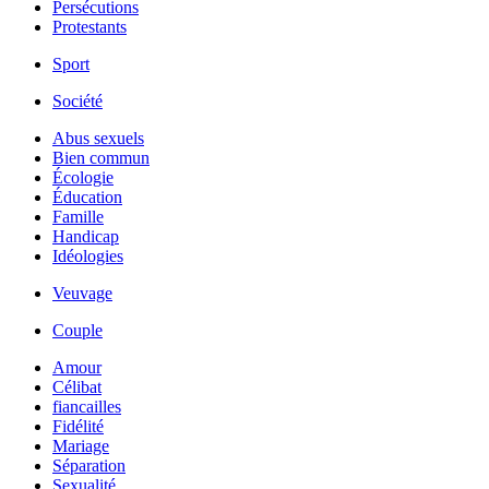
Persécutions
Protestants
Sport
Société
Abus sexuels
Bien commun
Écologie
Éducation
Famille
Handicap
Idéologies
Veuvage
Couple
Amour
Célibat
fiancailles
Fidélité
Mariage
Séparation
Sexualité