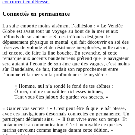
concurrent en détresse.
Connectés en permanence
La suite emporte moins aisément l’adhésion : « Le Vendée
Globe est avant tout un voyage au bout de la mer et aux
tréfonds de soi-même. » Si ces tréfonds désignent le
dépassement physique et mental, qui fait découvrir en soi des
réserves de volonté et de résistance inexplorées, nulle raison,
ici encore, de faire la fine bouche. En revanche, si cette
remarque aux accents baudelairiens prétend que le navigateur
sera autant à l’écoute de son âme que des vagues, c’est moins
sûr. Baudelaire, de fait, fondait son
rapprochement entre
l’homme et la mer sur la profondeur et le mystère
:
« Homme, nul n’a sondé le fond de tes abîmes ;
Ô mer, nul ne connaît tes richesses intimes,
Tant vous êtes jaloux de garder vos secrets. »
«
Garder vos secrets
? » C’est peut-être là que le bât blesse,
avec ces navigateurs désormais connectés en permanence. Un
participant déclarait ainsi : « Il faut vivre avec son temps. Et
notamment sa communication. C’est incroyable ce que les
marins envoient comme images durant cette édition. »