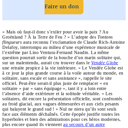
Faire un don
« Mais où faut-il donc s’exiler pour avoir la paix ? Au
Groënland ? À la Terre de Feu ? » L’adepte des
Tontons
flingueurs
aura reconnu l’exclamation de Claude Rich-Antoine
Delafoy, interrompu au milieu d’une expérience musicale de
l’extrême par Lino Ventura-Fernand Naudin. La même
question pourrait sortir de la bouche d’un marin solitaire qui,
sur un malentendu, aurait cru trouver dans le
Vendée Globe
une retraite propice à la vie intérieure. « Le Vendée Globe est
à ce jour la plus grande course à la voile autour du monde, en
solitaire, sans escale et sans assistance », rappelle le site
officiel. Peut-être serait-il plus juste de remplacer « en
solitaire » par « sans équipage », tant il y a loin entre
l’absence d’aide extérieure et la solitude véritable. « Les
solitaires, dit encore la présentation officielle, sont confrontés
au froid glacial, aux vagues démesurées et aux ciels pesants
qui balayent le grand sud ! » Nul ne niera qu’ils sont seuls
face aux éléments déchaînés. Cette épopée justifie toutes les
hyperboles et bien des admirations pour ces
héros modernes
,
plus encore quand ils viennent
au secours d’un autre