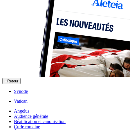
Retour
Synode
Vatican
Angelus
Audience générale
Béatification et canonisation
Curie romaine