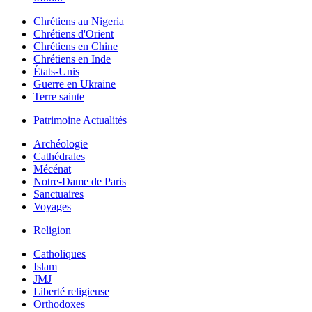
Chrétiens au Nigeria
Chrétiens d'Orient
Chrétiens en Chine
Chrétiens en Inde
États-Unis
Guerre en Ukraine
Terre sainte
Patrimoine Actualités
Archéologie
Cathédrales
Mécénat
Notre-Dame de Paris
Sanctuaires
Voyages
Religion
Catholiques
Islam
JMJ
Liberté religieuse
Orthodoxes