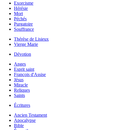
Exorcisme
Hérésie
Mort
Péchés
Purgatoire
Souffrance
Thérèse de Lisieux
Vierge Marie
Dévotion
Anges
Esprit saint
François d'Assise
Jésus
Miracle
Reliques
Saints
Écritures
Ancien Testament
Apocalypse
Bible