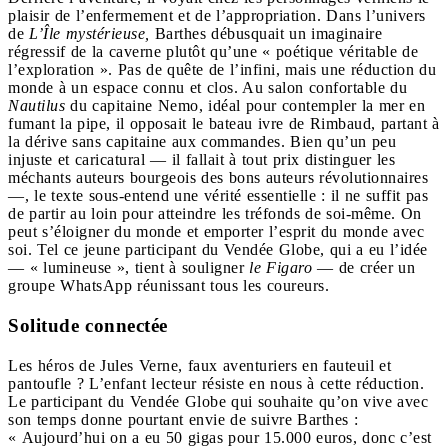
plaisir de l’enfermement et de l’appropriation. Dans l’univers
de
L’Île mystérieuse,
Barthes débusquait un imaginaire
régressif de la caverne plutôt qu’une « poétique véritable de
l’exploration ». Pas de quête de l’infini, mais une réduction du
monde à un espace connu et clos. Au salon confortable du
Nautilus
du capitaine Nemo, idéal pour contempler la mer en
fumant la pipe, il opposait le bateau ivre de Rimbaud, partant à
la dérive sans capitaine aux commandes. Bien qu’un peu
injuste et caricatural — il fallait à tout prix distinguer les
méchants auteurs bourgeois des bons auteurs révolutionnaires
—, le texte sous-entend une vérité essentielle :
il ne suffit pas
de partir au loin pour atteindre les tréfonds de soi-même.
On
peut s’éloigner du monde et emporter l’esprit du monde avec
soi.
Tel ce jeune participant du Vendée Globe, qui a eu l’idée
— « lumineuse », tient à souligner
le Figaro
— de créer un
groupe WhatsApp réunissant tous les coureurs.
Solitude connectée
Les héros de Jules Verne, faux aventuriers en fauteuil et
pantoufle ? L’enfant lecteur résiste en nous à cette réduction.
Le participant du Vendée Globe
qui souhaite qu’on vive avec
son temps donne pourtant envie de suivre Barthes :
« Aujourd’hui on a eu 50 gigas pour 15.000 euros, donc c’est