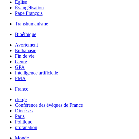
Église
Évangélisation
Pape François
Transhumanisme
Bioéthique
Avortement
Euthanasie
Fin de vie
Genre
GPA
Intelligence artificielle
PMA
France
clerge
Conférence des évêques de France
Diocèses
Paris
Politique
profanation
Monde