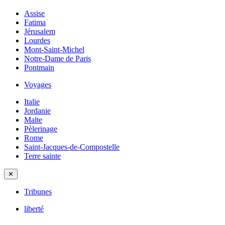
Assise
Fatima
Jérusalem
Lourdes
Mont-Saint-Michel
Notre-Dame de Paris
Pontmain
Voyages
Italie
Jordanie
Malte
Pèlerinage
Rome
Saint-Jacques-de-Compostelle
Terre sainte
✕
Tribunes
liberté