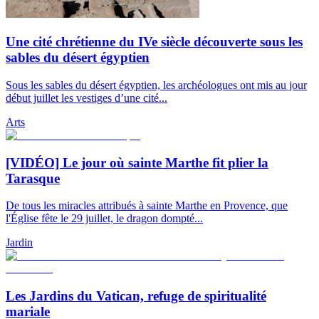
Une cité chrétienne du IVe siècle découverte sous les
sables du désert égyptien
Sous les sables du désert égyptien, les archéologues ont mis au jour
début juillet les vestiges d’une cité...
Arts
[VIDÉO] Le jour où sainte Marthe fit plier la
Tarasque
De tous les miracles attribués à sainte Marthe en Provence, que
l'Église fête le 29 juillet, le dragon dompté...
Jardin
Les Jardins du Vatican, refuge de spiritualité
mariale