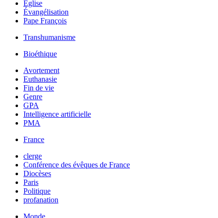
Église
Évangélisation
Pape François
Transhumanisme
Bioéthique
Avortement
Euthanasie
Fin de vie
Genre
GPA
Intelligence artificielle
PMA
France
clerge
Conférence des évêques de France
Diocèses
Paris
Politique
profanation
Monde