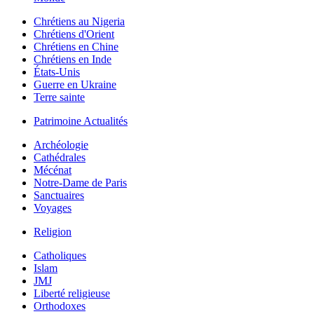
Chrétiens au Nigeria
Chrétiens d'Orient
Chrétiens en Chine
Chrétiens en Inde
États-Unis
Guerre en Ukraine
Terre sainte
Patrimoine Actualités
Archéologie
Cathédrales
Mécénat
Notre-Dame de Paris
Sanctuaires
Voyages
Religion
Catholiques
Islam
JMJ
Liberté religieuse
Orthodoxes