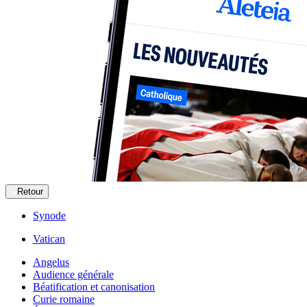
Retour
Synode
Vatican
Angelus
Audience générale
Béatification et canonisation
Curie romaine