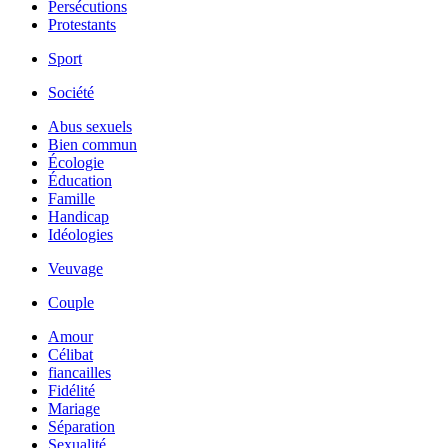
Persécutions
Protestants
Sport
Société
Abus sexuels
Bien commun
Écologie
Éducation
Famille
Handicap
Idéologies
Veuvage
Couple
Amour
Célibat
fiancailles
Fidélité
Mariage
Séparation
Sexualité