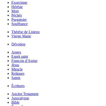
Exorcisme
Hérésie
Mort
Péchés
Purgatoire
Souffrance
Thérèse de Lisieux
Vierge Marie
Dévotion
Anges
Esprit saint
François d'Assise
Jésus
Miracle
Reliques
Saints
Écritures
Ancien Testament
Apocalypse
Bible