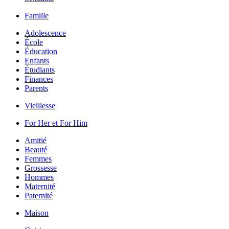
Famille
Adolescence
École
Éducation
Enfants
Étudiants
Finances
Parents
Vieillesse
For Her et For Him
Amitié
Beauté
Femmes
Grossesse
Hommes
Maternité
Paternité
Maison