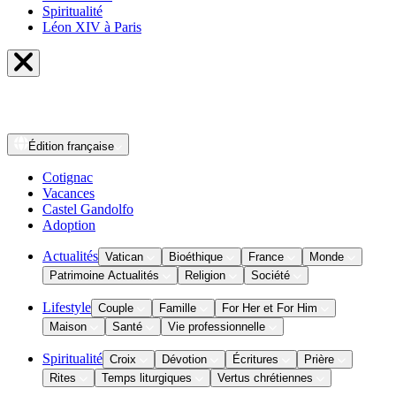
Spiritualité
Léon XIV à Paris
Édition
française
Cotignac
Vacances
Castel Gandolfo
Adoption
Actualités
Vatican
Bioéthique
France
Monde
Patrimoine Actualités
Religion
Société
Lifestyle
Couple
Famille
For Her et For Him
Maison
Santé
Vie professionnelle
Spiritualité
Croix
Dévotion
Écritures
Prière
Rites
Temps liturgiques
Vertus chrétiennes