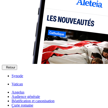
Retour
Synode
Vatican
Angelus
Audience générale
Béatification et canonisation
Curie romaine