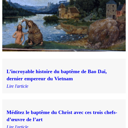
L’incroyable histoire du baptême de Bao Daï,
dernier empereur du Vietnam
Lire l'article
Méditez le baptême du Christ avec ces trois chefs-
d’œuvre de l’art
Lire l'article