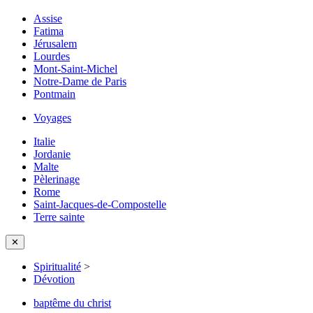
Assise
Fatima
Jérusalem
Lourdes
Mont-Saint-Michel
Notre-Dame de Paris
Pontmain
Voyages
Italie
Jordanie
Malte
Pèlerinage
Rome
Saint-Jacques-de-Compostelle
Terre sainte
✕
Spiritualité
>
Dévotion
baptême du christ