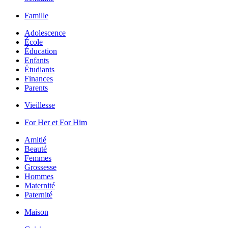
Famille
Adolescence
École
Éducation
Enfants
Étudiants
Finances
Parents
Vieillesse
For Her et For Him
Amitié
Beauté
Femmes
Grossesse
Hommes
Maternité
Paternité
Maison