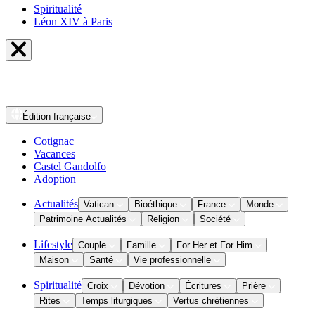
Spiritualité
Léon XIV à Paris
Édition
française
Cotignac
Vacances
Castel Gandolfo
Adoption
Actualités
Vatican
Bioéthique
France
Monde
Patrimoine Actualités
Religion
Société
Lifestyle
Couple
Famille
For Her et For Him
Maison
Santé
Vie professionnelle
Spiritualité
Croix
Dévotion
Écritures
Prière
Rites
Temps liturgiques
Vertus chrétiennes