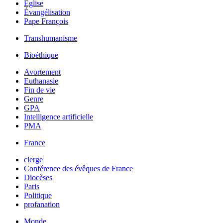
Église
Évangélisation
Pape François
Transhumanisme
Bioéthique
Avortement
Euthanasie
Fin de vie
Genre
GPA
Intelligence artificielle
PMA
France
clerge
Conférence des évêques de France
Diocèses
Paris
Politique
profanation
Monde