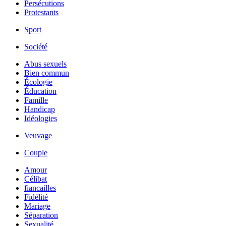
Persécutions
Protestants
Sport
Société
Abus sexuels
Bien commun
Écologie
Éducation
Famille
Handicap
Idéologies
Veuvage
Couple
Amour
Célibat
fiancailles
Fidélité
Mariage
Séparation
Sexualité