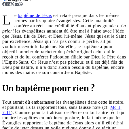
L
e
baptême de Jésus
est relaté presque dans les mêmes
termes par les quatre évangélistes. Cette unanimité
confère au récit une crédibilité d’autant plus grande qu’
a
priori
les évangélistes auraient dû être mal à l’aise avec l’idée
que Jésus, fils de Dieu et Dieu lui-même, Jésus qui est le Saint
par excellence, Jésus qui n’a pas connu le péché, ait pu
vouloir recevoir le baptême. En effet, le baptême a pour
objectif premier de racheter du péché originel celui qui le
reçoit et de lui conférer l’adoption filiale par Dieu le Père dans
l’Esprit-Saint. Or Jésus n’est pas pécheur, et il est déjà fils de
Dieu par nature, il n’a donc aucun besoin du baptême, encore
moins des mains de son cousin Jean-Baptiste.
Un baptême pour rien ?
Tout aurait dû embarrasser les évangélistes dans cette histoire,
et pourtant, ils la rapportent tous, sans fausse note (cf.
Mc 1,
7-11
). Comme pour la trahison de Pierre ou tout autre récit qui
montre les apôtres en médiocre posture, le fait même que les
Évangiles rapportent le baptême de Jésus alors qu’il eût été si
facile de jeter dessus un voile pudique donne à ce récit un