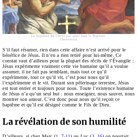
Le baptême du Christ par saint Jean le Baptiste.
Shutterstock
S’il faut résumer, rien dans cette affaire n’est arrivé pour le
bénéfice de Jésus. Il n’en a rien retiré pour lui-même. Ce
constat vaut d’ailleurs pour la plupart des récits de l’Évangile :
Jésus expérimente vraiment cette vie humaine qu’il a voulue
assumer, il ne fait pas semblant, mais tout ce qu’il
expérimente, tout ce qu’il vit, c’est pour nous qu’il
l’expérimente et le vit. Durant son pèlerinage terrestre, Jésus
est tout entier et toujours pour nous. Toute l’existence humaine
de Jésus n’a qu’un seul but : nous enseigner, nous sauver, nous
montrer son amour. C’est donc pour nous qu’il reçoit ce
baptême et qu’il est désigné comme le Fils de Dieu.
La révélation de son humilité
D’ailleurs, si chez Marc (
1, 7-11
) ou Luc (
3, 16
) on pourrait