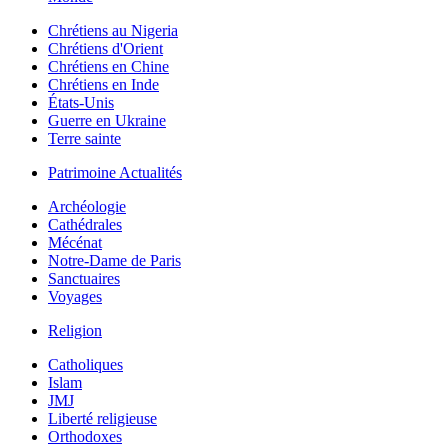
Chrétiens au Nigeria
Chrétiens d'Orient
Chrétiens en Chine
Chrétiens en Inde
États-Unis
Guerre en Ukraine
Terre sainte
Patrimoine Actualités
Archéologie
Cathédrales
Mécénat
Notre-Dame de Paris
Sanctuaires
Voyages
Religion
Catholiques
Islam
JMJ
Liberté religieuse
Orthodoxes