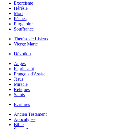
Exorcisme
Hérésie
Mort
Péchés
Purgatoire
Souffrance
Thérèse de Lisieux
Vierge Marie
Dévotion
Anges
Esprit saint
François d'Assise
Jésus
Miracle
Reliques
Saints
Écritures
Ancien Testament
Apocalypse
Bible