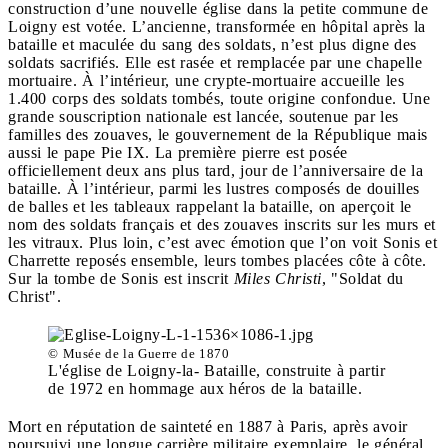
construction d’une nouvelle église dans la petite commune de
Loigny est votée. L’ancienne, transformée en hôpital après la
bataille et maculée du sang des soldats, n’est plus digne des
soldats sacrifiés. Elle est rasée et remplacée par une chapelle
mortuaire. À l’intérieur, une crypte-mortuaire accueille les
1.400 corps des soldats tombés, toute origine confondue. Une
grande souscription nationale est lancée, soutenue par les
familles des zouaves, le gouvernement de la République mais
aussi le pape Pie IX. La première pierre est posée
officiellement deux ans plus tard, jour de l’anniversaire de la
bataille. À l’intérieur, parmi les lustres composés de douilles
de balles et les tableaux rappelant la bataille, on aperçoit le
nom des soldats français et des zouaves inscrits sur les murs et
les vitraux. Plus loin, c’est avec émotion que l’on voit Sonis et
Charrette reposés ensemble, leurs tombes placées côte à côte.
Sur la tombe de Sonis est inscrit
Miles Christi
, "Soldat du
Christ".
© Musée de la Guerre de 1870
L'église de Loigny-la- Bataille, construite à partir
de 1972 en hommage aux héros de la bataille.
Mort en réputation de sainteté en 1887 à Paris, après avoir
poursuivi une longue carrière militaire exemplaire, le général