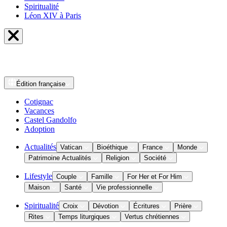
Spiritualité
Léon XIV à Paris
Édition
française
Cotignac
Vacances
Castel Gandolfo
Adoption
Actualités
Vatican
Bioéthique
France
Monde
Patrimoine Actualités
Religion
Société
Lifestyle
Couple
Famille
For Her et For Him
Maison
Santé
Vie professionnelle
Spiritualité
Croix
Dévotion
Écritures
Prière
Rites
Temps liturgiques
Vertus chrétiennes