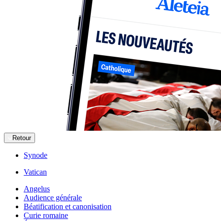
Retour
Synode
Vatican
Angelus
Audience générale
Béatification et canonisation
Curie romaine