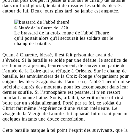
pouvant plus bouger, il passe la nuit sur le champ de bataille
dans un froid glacial, tentant de rassurer les soldats blessés
autour de lui. Deux jours plus tard, sa jambe est amputée.
© Musée de la Guerre de 1870
Le brassard de la croix rouge de l'abbé Theuré
qu'il portait alors qu'il secourait les soldats sur le
champ de bataille.
Quant à Charette, blessé, il est fait prisonnier avant de
s’évader. Si la bataille se solde par une défaite, le sacrifice de
ses hommes a permis, heureusement, de sauver une partie de
l’armée de la Loire qui se réfugie à Orléans. Sur le champ de
bataille, les ambulanciers de la Croix-Rouge s’organisent pour
soigner les blessés agonisants. Parmi eux, l’abbé Theuré qui se
précipite auprès des mourants pour les accompagner dans leur
dernier souffle. Si l’atmosphère est pesante, il n’en ressort
pourtant aucune haine. Sonis, affaibli, se voit même offrir à
boire par un soldat allemand. Porté par sa foi, ce soldat du
Christ fait même l’expérience d’une vision intérieure. Le
visage de la Vierge de Lourdes lui apparaît lui offrant pendant
quelques instants une douce consolation.
Cette bataille marque à tel point l’esprit des survivants, que la