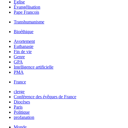
Église
Évangélisation
Pape François
Transhumanisme
Bioéthique
Avortement
Euthanasie
Fin de vie
Genre
GPA
Intelligence artificielle
PMA
France
clerge
Conférence des évêques de France
Diocèses
Paris
Politique
profanation
Monde