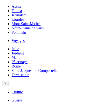
Assise
Fatima
Jérusalem
Lourdes
Mont-Saint-Michel
Notre-Dame de Paris
Pontmain
Voyages
Italie
Jordanie
Malte
Pèlerinage
Rome
Saint-Jacques-de-Compostelle
Terre sainte
✕
Culture
Guerre