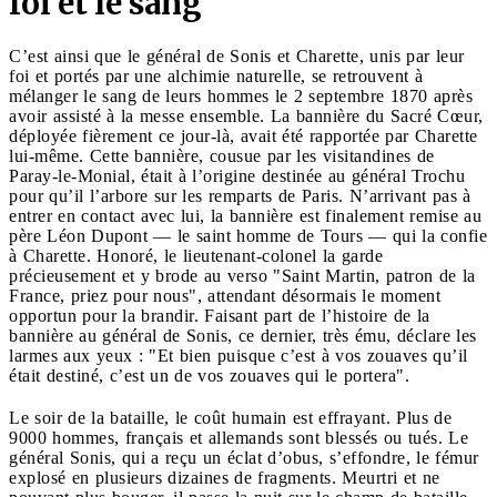
foi et le sang
C’est ainsi que le général de Sonis et Charette, unis par leur
foi et portés par une alchimie naturelle, se retrouvent à
mélanger le sang de leurs hommes le 2 septembre 1870 après
avoir assisté à la messe ensemble. La bannière du Sacré Cœur,
déployée fièrement ce jour-là, avait été rapportée par Charette
lui-même. Cette bannière, cousue par les visitandines de
Paray-le-Monial, était à l’origine destinée au général Trochu
pour qu’il l’arbore sur les remparts de Paris. N’arrivant pas à
entrer en contact avec lui, la bannière est finalement remise au
père Léon Dupont — le saint homme de Tours — qui la confie
à Charette. Honoré, le lieutenant-colonel la garde
précieusement et y brode au verso "Saint Martin, patron de la
France, priez pour nous", attendant désormais le moment
opportun pour la brandir. Faisant part de l’histoire de la
bannière au général de Sonis, ce dernier, très ému, déclare les
larmes aux yeux : "Et bien puisque c’est à vos zouaves qu’il
était destiné, c’est un de vos zouaves qui le portera".
Le soir de la bataille, le coût humain est effrayant. Plus de
9000 hommes, français et allemands sont blessés ou tués. Le
général Sonis, qui a reçu un éclat d’obus, s’effondre, le fémur
explosé en plusieurs dizaines de fragments. Meurtri et ne