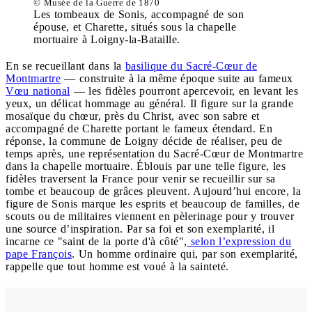
© Musée de la Guerre de 1870
Les tombeaux de Sonis, accompagné de son
épouse, et Charette, situés sous la chapelle
mortuaire à Loigny-la-Bataille.
En se recueillant dans la
basilique du Sacré-Cœur de
Montmartre
— construite à la même époque suite au fameux
Vœu national
— les fidèles pourront apercevoir, en levant les
yeux, un délicat hommage au général. Il figure sur la grande
mosaïque du chœur, près du Christ, avec son sabre et
accompagné de Charette portant le fameux étendard. En
réponse, la commune de Loigny décide de réaliser, peu de
temps après, une représentation du Sacré-Cœur de Montmartre
dans la chapelle mortuaire. Éblouis par une telle figure, les
fidèles traversent la France pour venir se recueillir sur sa
tombe et beaucoup de grâces pleuvent. Aujourd’hui encore, la
figure de Sonis marque les esprits et beaucoup de familles, de
scouts ou de militaires viennent en pèlerinage pour y trouver
une source d’inspiration. Par sa foi et son exemplarité, il
incarne ce "saint de la porte d'à côté",
selon l’expression du
pape François
. Un homme ordinaire qui, par son exemplarité,
rappelle que tout homme est voué à la sainteté.