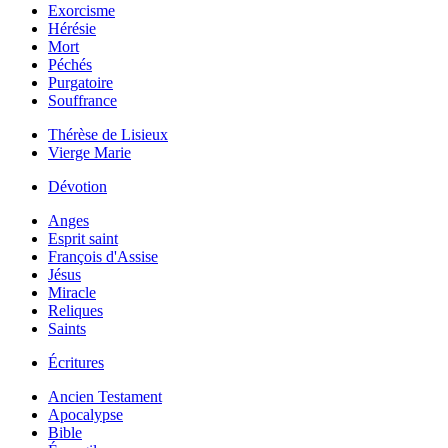
Exorcisme
Hérésie
Mort
Péchés
Purgatoire
Souffrance
Thérèse de Lisieux
Vierge Marie
Dévotion
Anges
Esprit saint
François d'Assise
Jésus
Miracle
Reliques
Saints
Écritures
Ancien Testament
Apocalypse
Bible