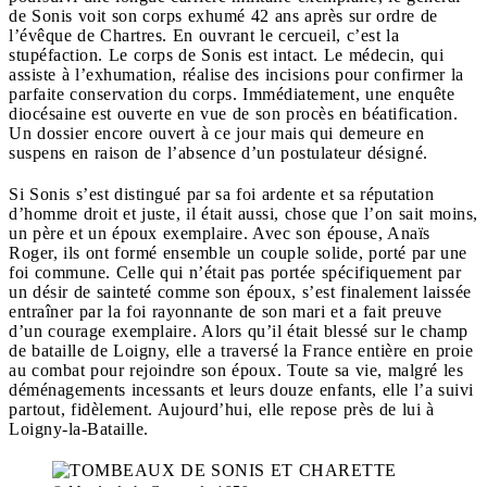
de Sonis voit son corps exhumé 42 ans après sur ordre de
l’évêque de Chartres. En ouvrant le cercueil, c’est la
stupéfaction. Le corps de Sonis est intact. Le médecin, qui
assiste à l’exhumation, réalise des incisions pour confirmer la
parfaite conservation du corps. Immédiatement, une enquête
diocésaine est ouverte en vue de son procès en béatification.
Un dossier encore ouvert à ce jour mais qui demeure en
suspens en raison de l’absence d’un postulateur désigné.
Si Sonis s’est distingué par sa foi ardente et sa réputation
d’homme droit et juste, il était aussi, chose que l’on sait moins,
un père et un époux exemplaire. Avec son épouse, Anaïs
Roger, ils ont formé ensemble un couple solide, porté par une
foi commune. Celle qui n’était pas portée spécifiquement par
un désir de sainteté comme son époux, s’est finalement laissée
entraîner par la foi rayonnante de son mari et a fait preuve
d’un courage exemplaire. Alors qu’il était blessé sur le champ
de bataille de Loigny, elle a traversé la France entière en proie
au combat pour rejoindre son époux. Toute sa vie, malgré les
déménagements incessants et leurs douze enfants, elle l’a suivi
partout, fidèlement. Aujourd’hui, elle repose près de lui à
Loigny-la-Bataille.