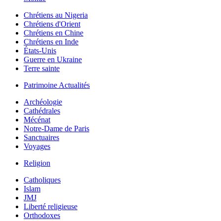
Chrétiens au Nigeria
Chrétiens d'Orient
Chrétiens en Chine
Chrétiens en Inde
États-Unis
Guerre en Ukraine
Terre sainte
Patrimoine Actualités
Archéologie
Cathédrales
Mécénat
Notre-Dame de Paris
Sanctuaires
Voyages
Religion
Catholiques
Islam
JMJ
Liberté religieuse
Orthodoxes