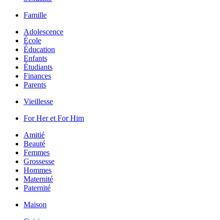
Famille
Adolescence
École
Éducation
Enfants
Étudiants
Finances
Parents
Vieillesse
For Her et For Him
Amitié
Beauté
Femmes
Grossesse
Hommes
Maternité
Paternité
Maison