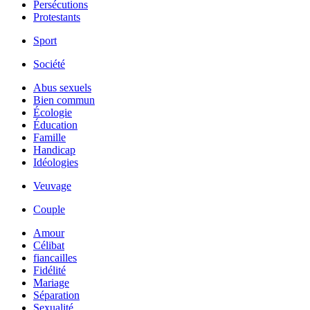
Persécutions
Protestants
Sport
Société
Abus sexuels
Bien commun
Écologie
Éducation
Famille
Handicap
Idéologies
Veuvage
Couple
Amour
Célibat
fiancailles
Fidélité
Mariage
Séparation
Sexualité