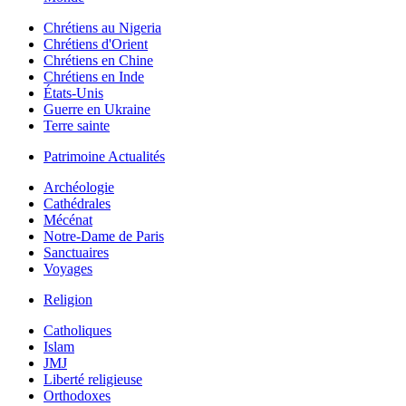
Chrétiens au Nigeria
Chrétiens d'Orient
Chrétiens en Chine
Chrétiens en Inde
États-Unis
Guerre en Ukraine
Terre sainte
Patrimoine Actualités
Archéologie
Cathédrales
Mécénat
Notre-Dame de Paris
Sanctuaires
Voyages
Religion
Catholiques
Islam
JMJ
Liberté religieuse
Orthodoxes