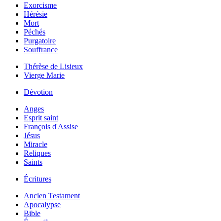
Exorcisme
Hérésie
Mort
Péchés
Purgatoire
Souffrance
Thérèse de Lisieux
Vierge Marie
Dévotion
Anges
Esprit saint
François d'Assise
Jésus
Miracle
Reliques
Saints
Écritures
Ancien Testament
Apocalypse
Bible