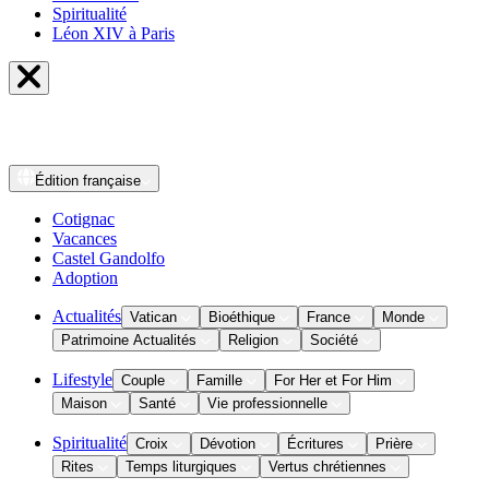
Spiritualité
Léon XIV à Paris
Édition
française
Cotignac
Vacances
Castel Gandolfo
Adoption
Actualités
Vatican
Bioéthique
France
Monde
Patrimoine Actualités
Religion
Société
Lifestyle
Couple
Famille
For Her et For Him
Maison
Santé
Vie professionnelle
Spiritualité
Croix
Dévotion
Écritures
Prière
Rites
Temps liturgiques
Vertus chrétiennes