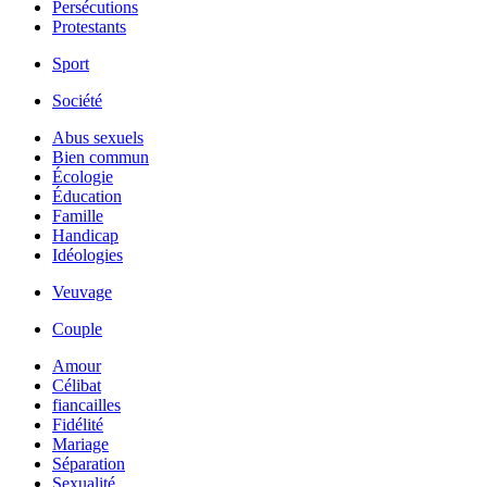
Persécutions
Protestants
Sport
Société
Abus sexuels
Bien commun
Écologie
Éducation
Famille
Handicap
Idéologies
Veuvage
Couple
Amour
Célibat
fiancailles
Fidélité
Mariage
Séparation
Sexualité