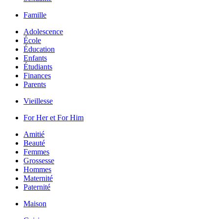
Famille
Adolescence
École
Éducation
Enfants
Étudiants
Finances
Parents
Vieillesse
For Her et For Him
Amitié
Beauté
Femmes
Grossesse
Hommes
Maternité
Paternité
Maison