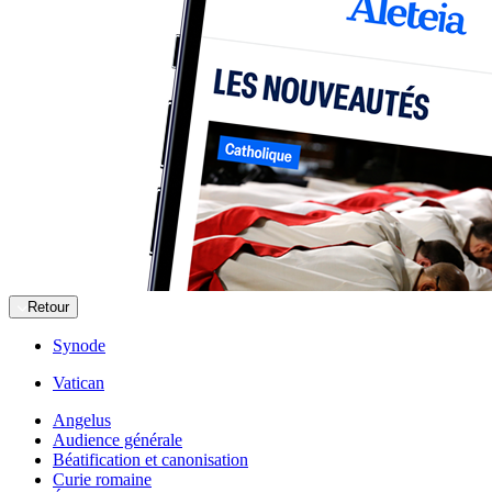
Retour
Synode
Vatican
Angelus
Audience générale
Béatification et canonisation
Curie romaine