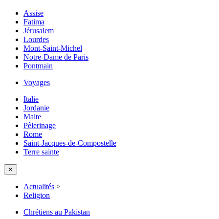
Assise
Fatima
Jérusalem
Lourdes
Mont-Saint-Michel
Notre-Dame de Paris
Pontmain
Voyages
Italie
Jordanie
Malte
Pèlerinage
Rome
Saint-Jacques-de-Compostelle
Terre sainte
✕
Actualités
>
Religion
Chrétiens au Pakistan