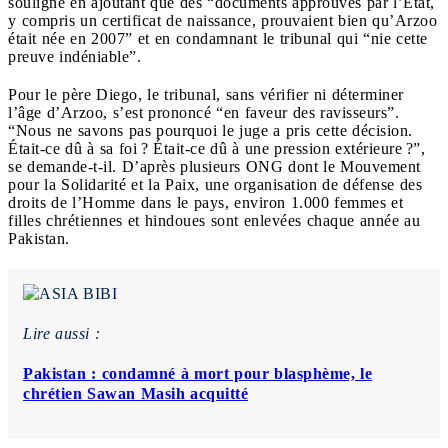
souligné en ajoutant que des “documents approuvés par l’État,
y compris un certificat de naissance, prouvaient bien qu’Arzoo
était née en 2007” et en condamnant le tribunal qui “nie cette
preuve indéniable”.
Pour le père Diego, le tribunal, sans vérifier ni déterminer
l’âge d’Arzoo, s’est prononcé “en faveur des ravisseurs”.
“Nous ne savons pas pourquoi le juge a pris cette décision.
Était-ce dû à sa foi ? Était-ce dû à une pression extérieure ?”,
se demande-t-il. D’après plusieurs ONG dont le Mouvement
pour la Solidarité et la Paix, une organisation de défense des
droits de l’Homme dans le pays, environ 1.000 femmes et
filles chrétiennes et hindoues sont enlevées chaque année au
Pakistan.
Lire aussi :
Pakistan : condamné à mort pour blasphème, le
chrétien Sawan Masih acquitté