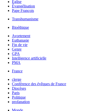
Église
Évangélisation
Pape François
Transhumanisme
Bioéthique
Avortement
Euthanasie
Fin de vie
Genre
GPA
Intelligence artificielle
PMA
France
clerge
Conférence des évêques de France
Diocèses
Paris
Politique
profanation
Monde