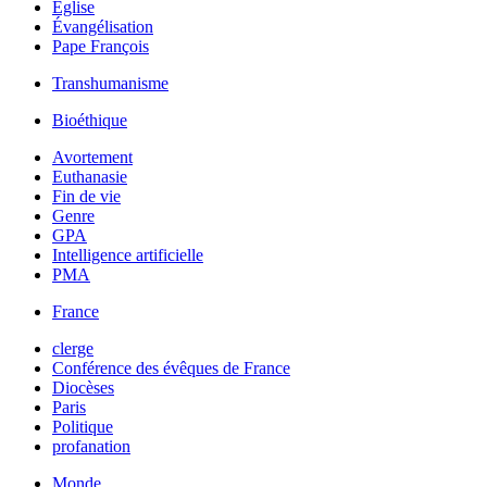
Église
Évangélisation
Pape François
Transhumanisme
Bioéthique
Avortement
Euthanasie
Fin de vie
Genre
GPA
Intelligence artificielle
PMA
France
clerge
Conférence des évêques de France
Diocèses
Paris
Politique
profanation
Monde