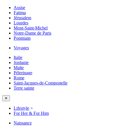
Assise
Fatima
Jérusalem
Lourdes
Mont-Saint-Michel
Notre-Dame de Paris
Pontmain
Voyages
Italie
Jordanie
Malte
Pèlerinage
Rome
Saint-Jacques-de-Compostelle
Terre sainte
✕
Lifestyle
>
For Her & For Him
Naissance