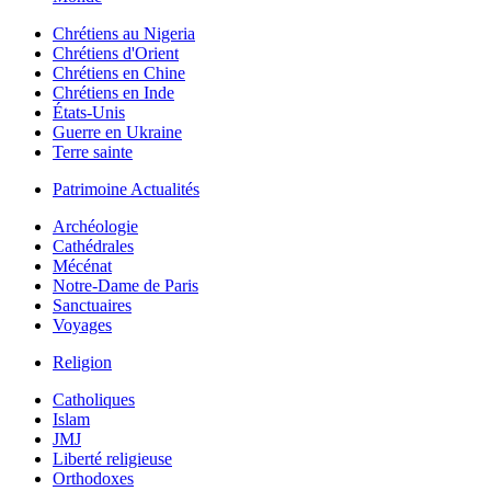
Chrétiens au Nigeria
Chrétiens d'Orient
Chrétiens en Chine
Chrétiens en Inde
États-Unis
Guerre en Ukraine
Terre sainte
Patrimoine Actualités
Archéologie
Cathédrales
Mécénat
Notre-Dame de Paris
Sanctuaires
Voyages
Religion
Catholiques
Islam
JMJ
Liberté religieuse
Orthodoxes