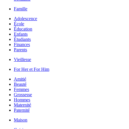
Famille
Adolescence
École
Éducation
Enfants
Étudiants
Finances
Parents
Vieillesse
For Her et For Him
Amitié
Beauté
Femmes
Grossesse
Hommes
Maternité
Paternité
Maison