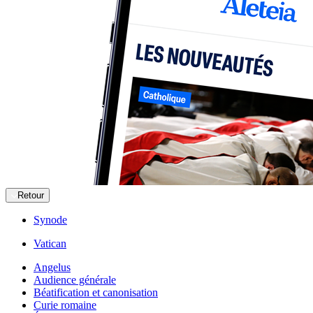
Retour
Synode
Vatican
Angelus
Audience générale
Béatification et canonisation
Curie romaine