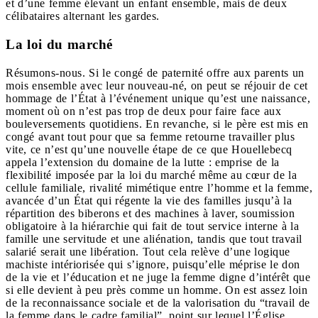
et d’une femme élevant un enfant ensemble, mais de deux
célibataires alternant les gardes.
La loi du marché
Résumons-nous. Si le congé de paternité offre aux parents un
mois ensemble avec leur nouveau-né, on peut se réjouir de cet
hommage de l’État à l’événement unique qu’est une naissance,
moment où on n’est pas trop de deux pour faire face aux
bouleversements quotidiens. En revanche, si le père est mis en
congé avant tout pour que sa femme retourne travailler plus
vite, ce n’est qu’une nouvelle étape de ce que Houellebecq
appela l’extension du domaine de la lutte : emprise de la
flexibilité imposée par la loi du marché même au cœur de la
cellule familiale, rivalité mimétique entre l’homme et la femme,
avancée d’un État qui régente la vie des familles jusqu’à la
répartition des biberons et des machines à laver, soumission
obligatoire à la hiérarchie qui fait de tout service interne à la
famille une servitude et une aliénation, tandis que tout travail
salarié serait une libération. Tout cela relève d’une logique
machiste intériorisée qui s’ignore, puisqu’elle méprise le don
de la vie et l’éducation et ne juge la femme digne d’intérêt que
si elle devient à peu près comme un homme. On est assez loin
de la reconnaissance sociale et de la valorisation du “travail de
la femme dans le cadre familial”, point sur lequel l’Église