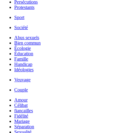
Persécutions
Protestants
Sport
Société
Abus sexuels
Bien commun
Écologie
Éducation
Famille
Handicap
Idéologies
Veuvage
Couple
Amour
Célibat
fiancailles
Fidélité
Mariage
Séparation
Sexualité