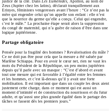
justice de la cité. Dans
Les Euménides,
Apollon, au nom de
Zeus (Jupiter chez les latins), déclarait tranquillement aux
Erinyes, féministes vengeresses avant l’heure : “Ce n’est pas la
mère qui engendre celui qu’on appelle son enfant : elle n’est
que la nourrice du germe qu’elle a conçu. Celui qui engendre,
c’est le mâle.” La prochaine étape serait alors la suppression
du congé de maternité, qui n’a guère de raison d’être dans une
logique jupitérienne.
Partage obligatoire
Pensée pour la fragilité des hommes ? Revalorisation du mâle ?
Ce ne doit pas être pour cela que la mesure a été saluée par
Marlène Schiappa. Pour en avoir le cœur net, rien ne vaut les
mots du Président de la République, un peu moins jupitérien
depuis qu’il parle avec un masque : “C’est d’abord et avant
tout une mesure qui est favorable à l’égalité entre les femmes
et les hommes, et c’est là-dessus qu’il y avait une forte
mobilisation. Il est important que dans un couple les deux aient
justement cette charge, dans ce moment qui est aussi un
moment d’intimité et de construction du nourrisson et du futur
adulte, et qu’aussi une plus grande égalité dans le partage des
tâches se fassent dès les premiers jours.”