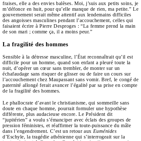
fraises, elle a des envies balèses. Moi, j’suis aux petits soins, je
m’défonce en huit, pour qu’elle manque de rien, ma petite.” Le
gouvernement serait même attentif aux lendemains difficiles
des angoisses masculines pendant l’accouchement, celles qui
faisaient écrire à Pierre Desproges : “La femme prend la main
de son mari ; comme ça, il a moins peur.”
La fragilité des hommes
Sensible à la détresse masculine, l’État reconnaîtrait qu’il est
difficile pour un homme, quand son enfant a pleuré toute la
nuit, d’opérer un cœur sans trembler, de monter sur un
échafaudage sans risquer de glisser ou de faire un cours sur
l’accouchement chez Maupassant sans vomir. Bref, le congé de
paternité allongé ferait avancer l’égalité par sa prise en compte
de la fragilité des hommes.
Le phallocrate d’avant le christianisme, qui sommeille sans
doute en chaque homme, pourrait formuler une hypothèse
différente, plus audacieuse encore. Le Président dit
“jupitérien” a voulu s’émanciper avec éclats des groupes de
pression féministes, et réaffirmer la toute-puissance du mâle
dans l’engendrement. C’est un retour aux
Euménides
d’Eschyle, la tragédie athénienne qui s’interrogeait sur la