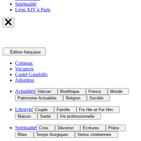
Spiritualité
Léon XIV à Paris
Édition
française
Cotignac
Vacances
Castel Gandolfo
Adoption
Actualités
Vatican
Bioéthique
France
Monde
Patrimoine Actualités
Religion
Société
Lifestyle
Couple
Famille
For Her et For Him
Maison
Santé
Vie professionnelle
Spiritualité
Croix
Dévotion
Écritures
Prière
Rites
Temps liturgiques
Vertus chrétiennes