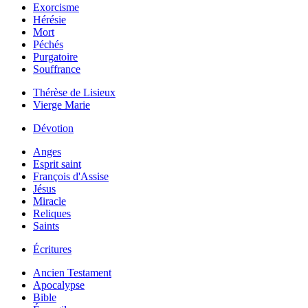
Exorcisme
Hérésie
Mort
Péchés
Purgatoire
Souffrance
Thérèse de Lisieux
Vierge Marie
Dévotion
Anges
Esprit saint
François d'Assise
Jésus
Miracle
Reliques
Saints
Écritures
Ancien Testament
Apocalypse
Bible