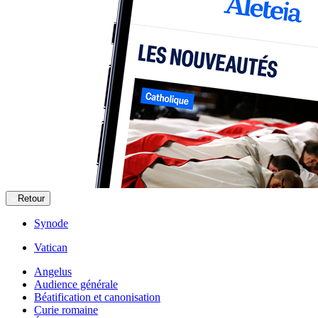
Retour
Synode
Vatican
Angelus
Audience générale
Béatification et canonisation
Curie romaine