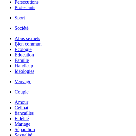
Persécutions
Protestants
Sport
Société
Abus sexuels
Bien commun
Écologie
Éducation
Famille
Handicap
Idéologies
Veuvage
Couple
Amour
Célibat
fiancailles
Fidélité
Mariage
Séparation
Sexualité