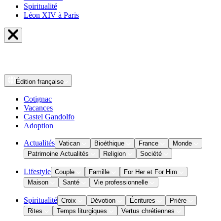
Spiritualité
Léon XIV à Paris
Édition
française
Cotignac
Vacances
Castel Gandolfo
Adoption
Actualités
Vatican
Bioéthique
France
Monde
Patrimoine Actualités
Religion
Société
Lifestyle
Couple
Famille
For Her et For Him
Maison
Santé
Vie professionnelle
Spiritualité
Croix
Dévotion
Écritures
Prière
Rites
Temps liturgiques
Vertus chrétiennes