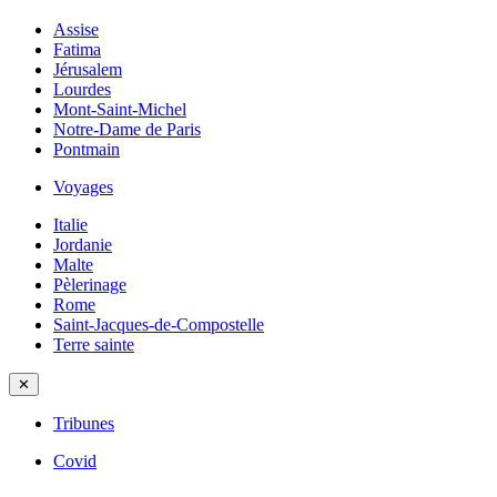
Assise
Fatima
Jérusalem
Lourdes
Mont-Saint-Michel
Notre-Dame de Paris
Pontmain
Voyages
Italie
Jordanie
Malte
Pèlerinage
Rome
Saint-Jacques-de-Compostelle
Terre sainte
✕
Tribunes
Covid