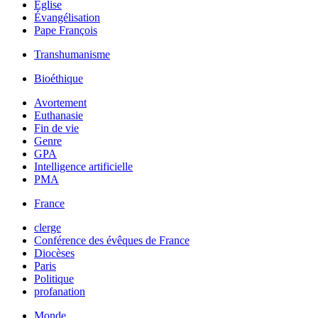
Église
Évangélisation
Pape François
Transhumanisme
Bioéthique
Avortement
Euthanasie
Fin de vie
Genre
GPA
Intelligence artificielle
PMA
France
clerge
Conférence des évêques de France
Diocèses
Paris
Politique
profanation
Monde