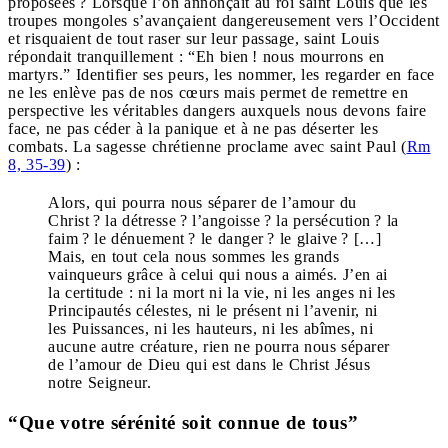
proposées ? Lorsque l’on annonçait au roi saint Louis que les
troupes mongoles s’avançaient dangereusement vers l’Occident
et risquaient de tout raser sur leur passage, saint Louis
répondait tranquillement : “Eh bien ! nous mourrons en
martyrs.” Identifier ses peurs, les nommer, les regarder en face
ne les enlève pas de nos cœurs mais permet de remettre en
perspective les véritables dangers auxquels nous devons faire
face, ne pas céder à la panique et à ne pas déserter les
combats. La sagesse chrétienne proclame avec saint Paul (
Rm
8, 35-39
) :
Alors, qui pourra nous séparer de l’amour du
Christ ? la détresse ? l’angoisse ? la persécution ? la
faim ? le dénuement ? le danger ? le glaive ? […]
Mais, en tout cela nous sommes les grands
vainqueurs grâce à celui qui nous a aimés. J’en ai
la certitude : ni la mort ni la vie, ni les anges ni les
Principautés célestes, ni le présent ni l’avenir, ni
les Puissances, ni les hauteurs, ni les abîmes, ni
aucune autre créature, rien ne pourra nous séparer
de l’amour de Dieu qui est dans le Christ Jésus
notre Seigneur.
“Que votre sérénité soit connue de tous”