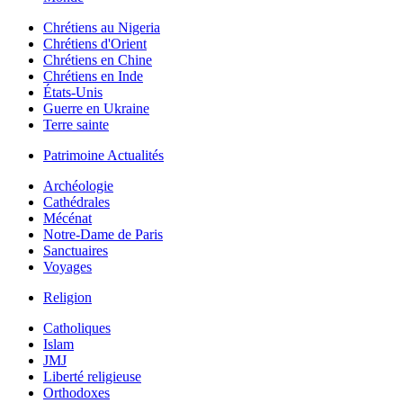
Chrétiens au Nigeria
Chrétiens d'Orient
Chrétiens en Chine
Chrétiens en Inde
États-Unis
Guerre en Ukraine
Terre sainte
Patrimoine Actualités
Archéologie
Cathédrales
Mécénat
Notre-Dame de Paris
Sanctuaires
Voyages
Religion
Catholiques
Islam
JMJ
Liberté religieuse
Orthodoxes