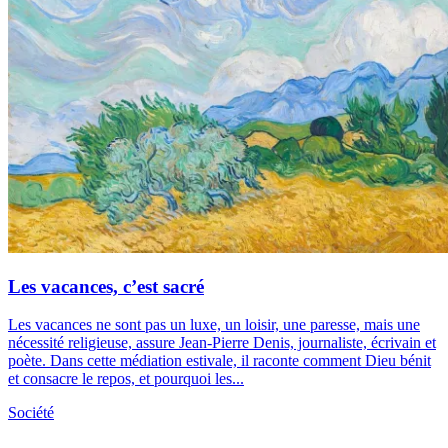
Les vacances, c’est sacré
Les vacances ne sont pas un luxe, un loisir, une paresse, mais une
nécessité religieuse, assure Jean-Pierre Denis, journaliste, écrivain et
poète. Dans cette médiation estivale, il raconte comment Dieu bénit
et consacre le repos, et pourquoi les...
Société