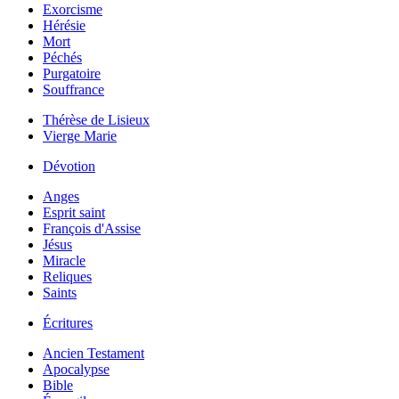
Exorcisme
Hérésie
Mort
Péchés
Purgatoire
Souffrance
Thérèse de Lisieux
Vierge Marie
Dévotion
Anges
Esprit saint
François d'Assise
Jésus
Miracle
Reliques
Saints
Écritures
Ancien Testament
Apocalypse
Bible