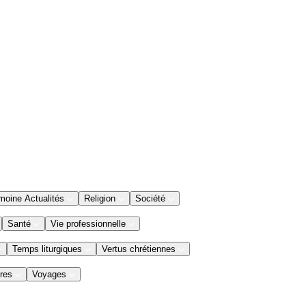
moine Actualités
Religion
Société
Santé
Vie professionnelle
Temps liturgiques
Vertus chrétiennes
res
Voyages