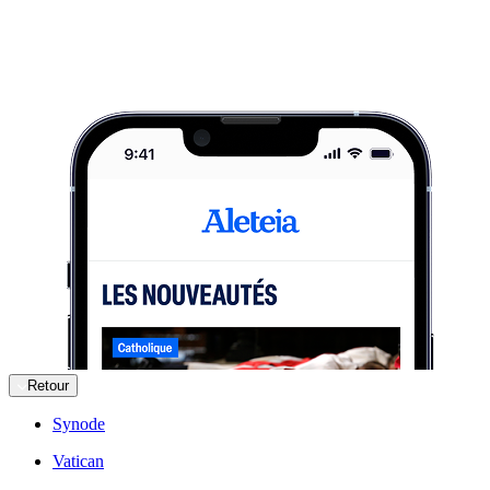
Retour
Synode
Vatican