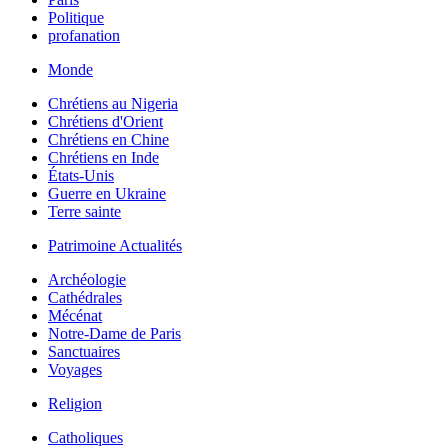
Politique
profanation
Monde
Chrétiens au Nigeria
Chrétiens d'Orient
Chrétiens en Chine
Chrétiens en Inde
États-Unis
Guerre en Ukraine
Terre sainte
Patrimoine Actualités
Archéologie
Cathédrales
Mécénat
Notre-Dame de Paris
Sanctuaires
Voyages
Religion
Catholiques