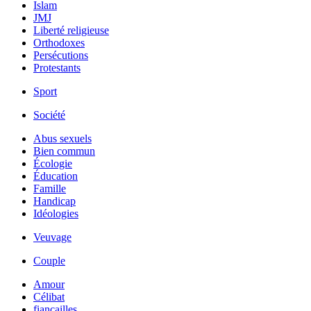
Islam
JMJ
Liberté religieuse
Orthodoxes
Persécutions
Protestants
Sport
Société
Abus sexuels
Bien commun
Écologie
Éducation
Famille
Handicap
Idéologies
Veuvage
Couple
Amour
Célibat
fiancailles