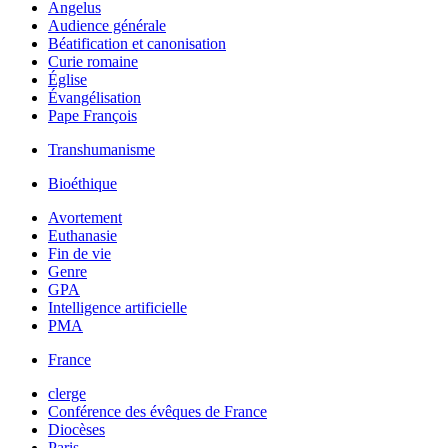
Angelus
Audience générale
Béatification et canonisation
Curie romaine
Église
Évangélisation
Pape François
Transhumanisme
Bioéthique
Avortement
Euthanasie
Fin de vie
Genre
GPA
Intelligence artificielle
PMA
France
clerge
Conférence des évêques de France
Diocèses
Paris