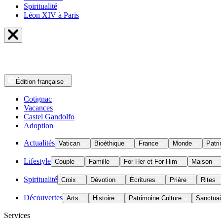
Spiritualité
Léon XIV à Paris
Édition
française
Cotignac
Vacances
Castel Gandolfo
Adoption
Actualités
Vatican
Bioéthique
France
Monde
Patri
Lifestyle
Couple
Famille
For Her et For Him
Maison
Spiritualité
Croix
Dévotion
Écritures
Prière
Rites
Découvertes
Arts
Histoire
Patrimoine Culture
Sanctuai
Services