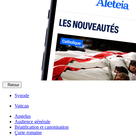
Retour
Synode
Vatican
Angelus
Audience générale
Béatification et canonisation
Curie romaine