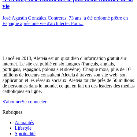
vie
José Agustín González Contreras, 73 ans, a été ordonné prêtre en
Espagne après une vie d'architecte. Pour...
Lancé en 2013, Aleteia est un quotidien d'information gratuit sur
internet. Le site est publié en six langues (français, anglais,
portugais, espagnol, polonais et slovène). Chaque mois, plus de 10
millions de lecteurs consultent Aleteia à travers son site web, son
application et les réseaux sociaux. Aleteia touche près de 50 millions
de personnes dans le monde, ce qui en fait un des leaders des médias
catholiques en ligne.
S'abonner
Se connecter
Rubriques
Actualités
Lifestyle
Spiritualité