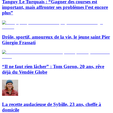
Tanguy Le Turquais : “Gagner des courses est
important, mais affronter ses problèmes l’est encore
plus”
Drôle, sportif, amoureux de la vie, le jeune saint Pier
Giorgio Frassati
“Il ne faut rien lâcher” : Tom Goron, 20 ans, rêve
déjà du Vendée Globe
La recette audacieuse de Sybille, 23 ans, cheffe à
domicile