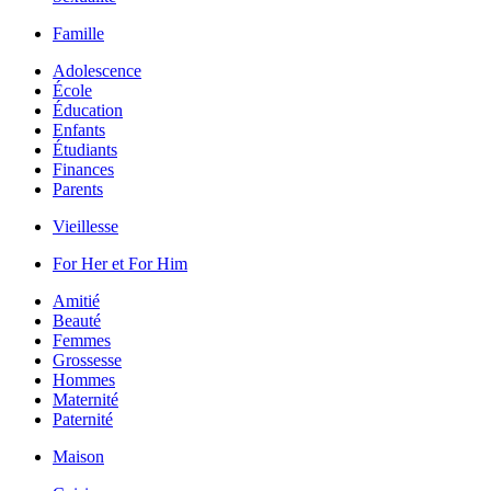
Famille
Adolescence
École
Éducation
Enfants
Étudiants
Finances
Parents
Vieillesse
For Her et For Him
Amitié
Beauté
Femmes
Grossesse
Hommes
Maternité
Paternité
Maison