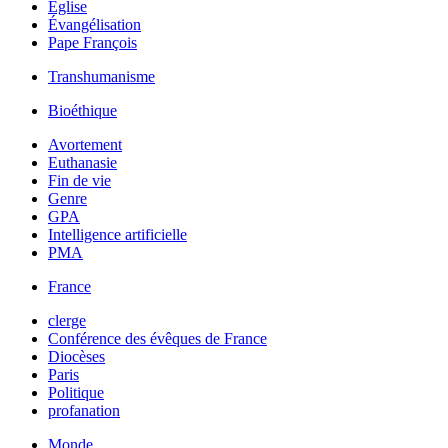
Église
Évangélisation
Pape François
Transhumanisme
Bioéthique
Avortement
Euthanasie
Fin de vie
Genre
GPA
Intelligence artificielle
PMA
France
clerge
Conférence des évêques de France
Diocèses
Paris
Politique
profanation
Monde