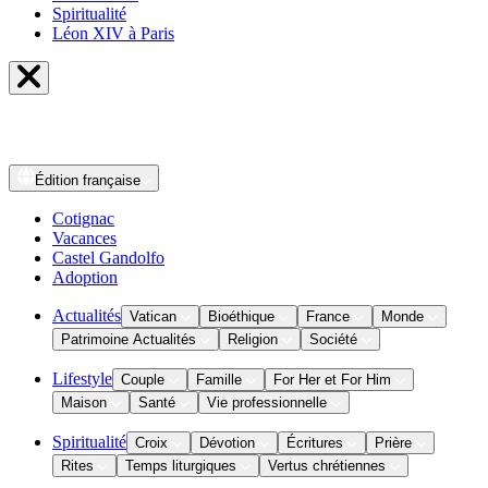
Spiritualité
Léon XIV à Paris
Édition
française
Cotignac
Vacances
Castel Gandolfo
Adoption
Actualités
Vatican
Bioéthique
France
Monde
Patrimoine Actualités
Religion
Société
Lifestyle
Couple
Famille
For Her et For Him
Maison
Santé
Vie professionnelle
Spiritualité
Croix
Dévotion
Écritures
Prière
Rites
Temps liturgiques
Vertus chrétiennes