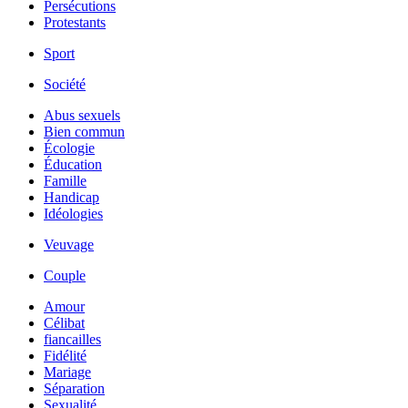
Persécutions
Protestants
Sport
Société
Abus sexuels
Bien commun
Écologie
Éducation
Famille
Handicap
Idéologies
Veuvage
Couple
Amour
Célibat
fiancailles
Fidélité
Mariage
Séparation
Sexualité