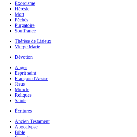
Exorcisme
Hérésie
Mort
Péchés
Purgatoire
Souffrance
Thérèse de Lisieux
Vierge Marie
Dévotion
Anges
Esprit saint
François d'Assise
Jésus
Miracle
Reliques
Saints
Écritures
Ancien Testament
Apocalypse
Bible