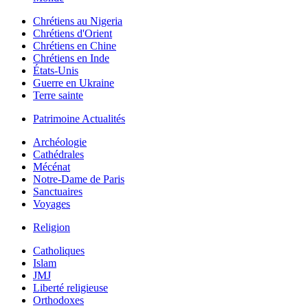
Chrétiens au Nigeria
Chrétiens d'Orient
Chrétiens en Chine
Chrétiens en Inde
États-Unis
Guerre en Ukraine
Terre sainte
Patrimoine Actualités
Archéologie
Cathédrales
Mécénat
Notre-Dame de Paris
Sanctuaires
Voyages
Religion
Catholiques
Islam
JMJ
Liberté religieuse
Orthodoxes