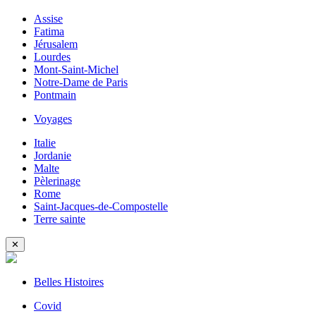
Assise
Fatima
Jérusalem
Lourdes
Mont-Saint-Michel
Notre-Dame de Paris
Pontmain
Voyages
Italie
Jordanie
Malte
Pèlerinage
Rome
Saint-Jacques-de-Compostelle
Terre sainte
✕
Belles Histoires
Covid