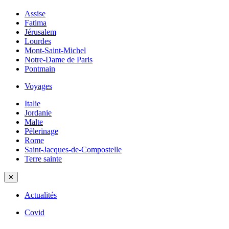
Assise
Fatima
Jérusalem
Lourdes
Mont-Saint-Michel
Notre-Dame de Paris
Pontmain
Voyages
Italie
Jordanie
Malte
Pèlerinage
Rome
Saint-Jacques-de-Compostelle
Terre sainte
✕
Actualités
Covid