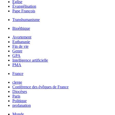
Église
Évangélisation
Pape François
Transhumanisme
Bioéthique
Avortement
Euthanasie
Fin de vie
Genre
GPA
Intelligence artificielle
PMA
France
clerge
Conférence des évêques de France
Diocèses
Paris
Politique
profanation
Monde