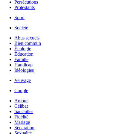
Persécutions
Protestants
Sport
Société
Abus sexuels
Bien commun
Écologie
Éducation
Famille
Handicap
Idéologies
Veuvage
Couple
Amour
Célibat
fiancailles
Fidélité
Mariage
Séparation
Sexualité