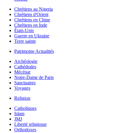
Chrétiens au Nigeria
Chrétiens d'Orient
Chrétiens en Chine
Chrétiens en Inde
États-Unis
Guerre en Ukraine
Terre sainte
Patrimoine Actualités
Archéologie
Cathédrales
Mécénat
Notre-Dame de Paris
Sanctuaires
Voyages
Religion
Catholiques
Islam
JMJ
Liberté religieuse
Orthodoxes