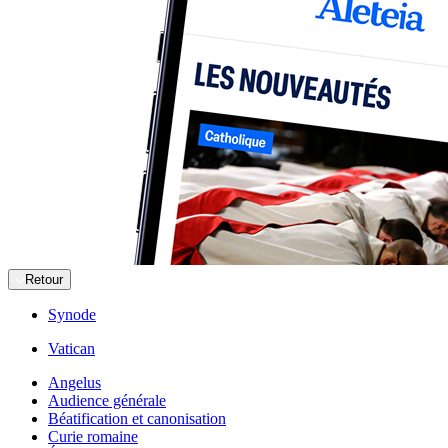
Retour
Synode
Vatican
Angelus
Audience générale
Béatification et canonisation
Curie romaine