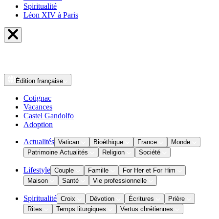
Spiritualité
Léon XIV à Paris
Édition
française
Cotignac
Vacances
Castel Gandolfo
Adoption
Actualités
Vatican
Bioéthique
France
Monde
Patrimoine Actualités
Religion
Société
Lifestyle
Couple
Famille
For Her et For Him
Maison
Santé
Vie professionnelle
Spiritualité
Croix
Dévotion
Écritures
Prière
Rites
Temps liturgiques
Vertus chrétiennes