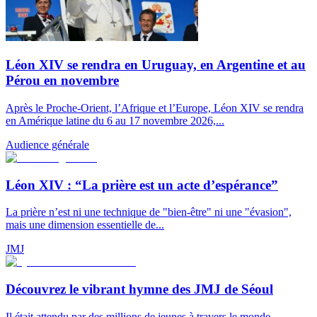
Léon XIV se rendra en Uruguay, en Argentine et au
Pérou en novembre
Après le Proche-Orient, l’Afrique et l’Europe, Léon XIV se rendra
en Amérique latine du 6 au 17 novembre 2026,...
Audience générale
Léon XIV : “La prière est un acte d’espérance”
La prière n’est ni une technique de "bien-être" ni une "évasion",
mais une dimension essentielle de...
JMJ
Découvrez le vibrant hymne des JMJ de Séoul
Il était attendu par des millions de jeunes à travers le monde.