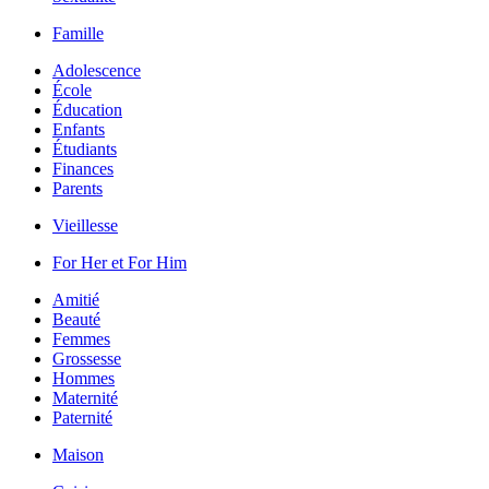
Famille
Adolescence
École
Éducation
Enfants
Étudiants
Finances
Parents
Vieillesse
For Her et For Him
Amitié
Beauté
Femmes
Grossesse
Hommes
Maternité
Paternité
Maison