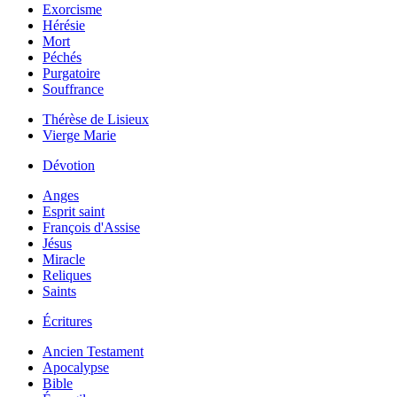
Exorcisme
Hérésie
Mort
Péchés
Purgatoire
Souffrance
Thérèse de Lisieux
Vierge Marie
Dévotion
Anges
Esprit saint
François d'Assise
Jésus
Miracle
Reliques
Saints
Écritures
Ancien Testament
Apocalypse
Bible