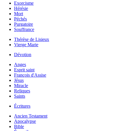
Exorcisme
Hérésie
Mort
Péchés
Purgatoire
Souffrance
Thérèse de Lisieux
Vierge Marie
Dévotion
Anges
Esprit saint
François d'Assise
Jésus
Miracle
Reliques
Saints
Écritures
Ancien Testament
Apocalypse
Bible