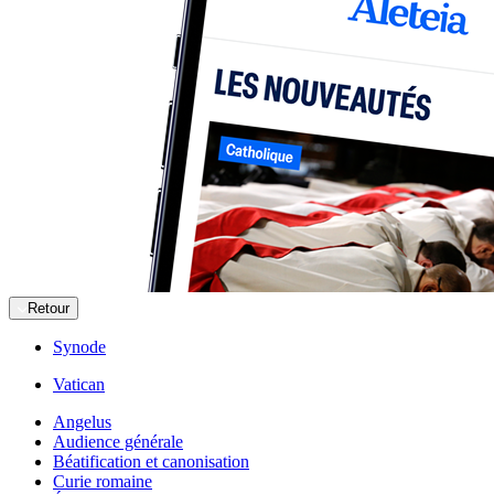
Retour
Synode
Vatican
Angelus
Audience générale
Béatification et canonisation
Curie romaine