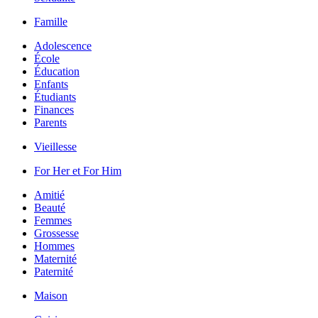
Famille
Adolescence
École
Éducation
Enfants
Étudiants
Finances
Parents
Vieillesse
For Her et For Him
Amitié
Beauté
Femmes
Grossesse
Hommes
Maternité
Paternité
Maison