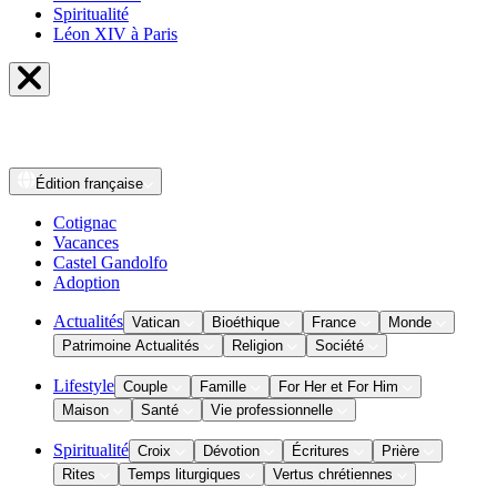
Spiritualité
Léon XIV à Paris
Édition
française
Cotignac
Vacances
Castel Gandolfo
Adoption
Actualités
Vatican
Bioéthique
France
Monde
Patrimoine Actualités
Religion
Société
Lifestyle
Couple
Famille
For Her et For Him
Maison
Santé
Vie professionnelle
Spiritualité
Croix
Dévotion
Écritures
Prière
Rites
Temps liturgiques
Vertus chrétiennes