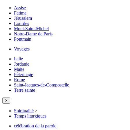
Assise
Fatima
Jérusalem
Lourdes
Mont-Saint-Michel
Notre-Dame de Paris
Pontmain
Voyages
Italie
Jordanie
Malte
Pèlerinage
Rome
Saint-Jacques-de-Compostelle
Terre sainte
✕
Spiritualité
>
Temps liturgiques
célébration de la parole