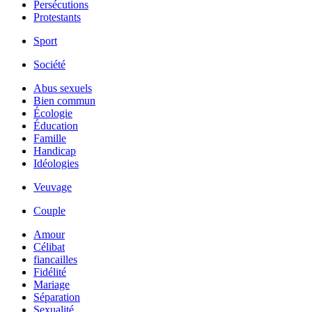
Persécutions
Protestants
Sport
Société
Abus sexuels
Bien commun
Écologie
Éducation
Famille
Handicap
Idéologies
Veuvage
Couple
Amour
Célibat
fiancailles
Fidélité
Mariage
Séparation
Sexualité