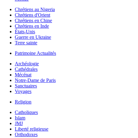
Chrétiens au Nigeria
Chrétiens d'Orient
Chrétiens en Chine
Chrétiens en Inde
États-Unis
Guerre en Ukraine
Terre sainte
Patrimoine Actualités
Archéologie
Cathédrales
Mécénat
Notre-Dame de Paris
Sanctuaires
Voyages
Religion
Catholiques
Islam
JMJ
Liberté religieuse
Orthodoxes