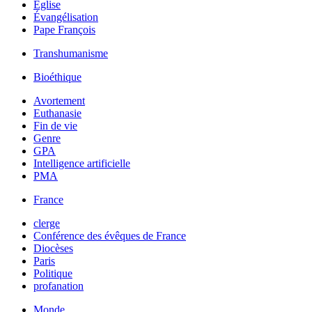
Église
Évangélisation
Pape François
Transhumanisme
Bioéthique
Avortement
Euthanasie
Fin de vie
Genre
GPA
Intelligence artificielle
PMA
France
clerge
Conférence des évêques de France
Diocèses
Paris
Politique
profanation
Monde