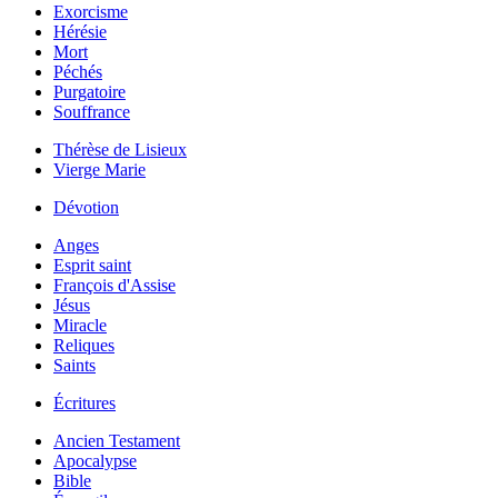
Exorcisme
Hérésie
Mort
Péchés
Purgatoire
Souffrance
Thérèse de Lisieux
Vierge Marie
Dévotion
Anges
Esprit saint
François d'Assise
Jésus
Miracle
Reliques
Saints
Écritures
Ancien Testament
Apocalypse
Bible