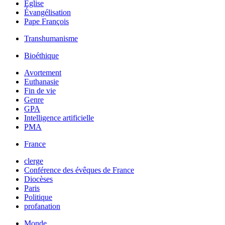
Église
Évangélisation
Pape François
Transhumanisme
Bioéthique
Avortement
Euthanasie
Fin de vie
Genre
GPA
Intelligence artificielle
PMA
France
clerge
Conférence des évêques de France
Diocèses
Paris
Politique
profanation
Monde