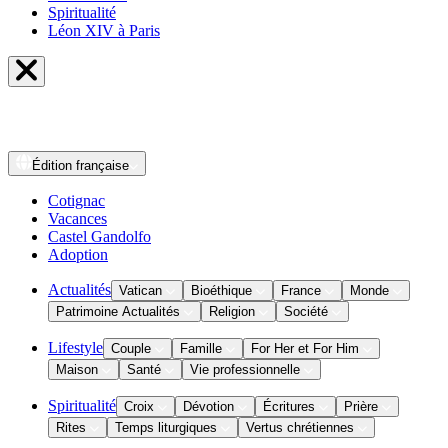
Spiritualité
Léon XIV à Paris
Édition
française
Cotignac
Vacances
Castel Gandolfo
Adoption
Actualités
Vatican
Bioéthique
France
Monde
Patrimoine Actualités
Religion
Société
Lifestyle
Couple
Famille
For Her et For Him
Maison
Santé
Vie professionnelle
Spiritualité
Croix
Dévotion
Écritures
Prière
Rites
Temps liturgiques
Vertus chrétiennes