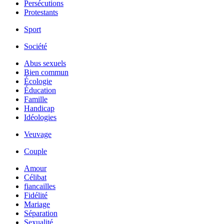
Persécutions
Protestants
Sport
Société
Abus sexuels
Bien commun
Écologie
Éducation
Famille
Handicap
Idéologies
Veuvage
Couple
Amour
Célibat
fiancailles
Fidélité
Mariage
Séparation
Sexualité