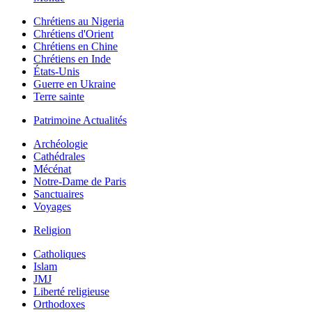
Chrétiens au Nigeria
Chrétiens d'Orient
Chrétiens en Chine
Chrétiens en Inde
États-Unis
Guerre en Ukraine
Terre sainte
Patrimoine Actualités
Archéologie
Cathédrales
Mécénat
Notre-Dame de Paris
Sanctuaires
Voyages
Religion
Catholiques
Islam
JMJ
Liberté religieuse
Orthodoxes