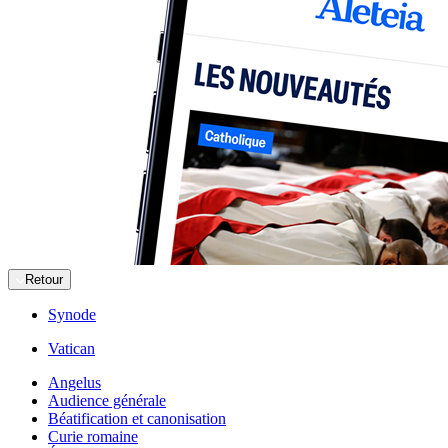
Retour
Synode
Vatican
Angelus
Audience générale
Béatification et canonisation
Curie romaine