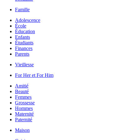
Famille
Adolescence
École
Éducation
Enfants
Étudiants
Finances
Parents
Vieillesse
For Her et For Him
Amitié
Beauté
Femmes
Grossesse
Hommes
Maternité
Paternité
Maison