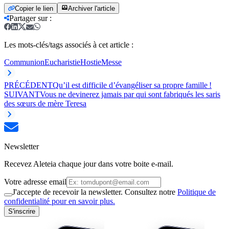
Copier le lien
Archiver l'article
Partager sur
:
Les mots-clés/tags associés à cet article :
Communion
Eucharistie
Hostie
Messe
PRÉCÉDENT
Qu’il est difficile d’évangéliser sa propre famille !
SUIVANT
Vous ne devinerez jamais par qui sont fabriqués les saris
des sœurs de mère Teresa
Newsletter
Recevez Aleteia chaque jour dans votre boite e-mail.
Votre adresse email
J'accepte de recevoir la newsletter. Consultez notre
Politique de
confidentialité pour en savoir plus.
S'inscrire