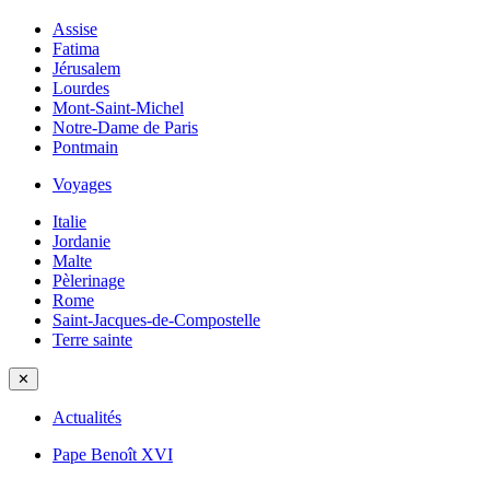
Assise
Fatima
Jérusalem
Lourdes
Mont-Saint-Michel
Notre-Dame de Paris
Pontmain
Voyages
Italie
Jordanie
Malte
Pèlerinage
Rome
Saint-Jacques-de-Compostelle
Terre sainte
✕
Actualités
Pape Benoît XVI