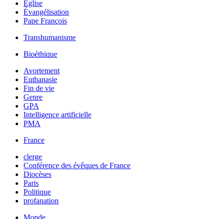
Église
Évangélisation
Pape François
Transhumanisme
Bioéthique
Avortement
Euthanasie
Fin de vie
Genre
GPA
Intelligence artificielle
PMA
France
clerge
Conférence des évêques de France
Diocèses
Paris
Politique
profanation
Monde