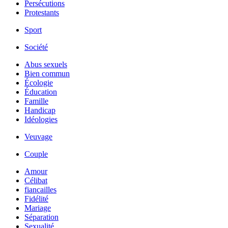
Persécutions
Protestants
Sport
Société
Abus sexuels
Bien commun
Écologie
Éducation
Famille
Handicap
Idéologies
Veuvage
Couple
Amour
Célibat
fiancailles
Fidélité
Mariage
Séparation
Sexualité