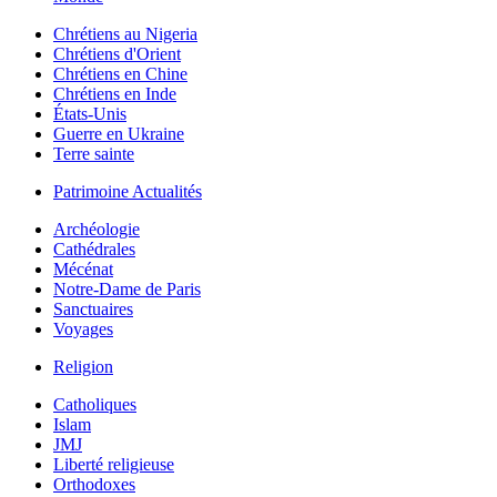
Chrétiens au Nigeria
Chrétiens d'Orient
Chrétiens en Chine
Chrétiens en Inde
États-Unis
Guerre en Ukraine
Terre sainte
Patrimoine Actualités
Archéologie
Cathédrales
Mécénat
Notre-Dame de Paris
Sanctuaires
Voyages
Religion
Catholiques
Islam
JMJ
Liberté religieuse
Orthodoxes