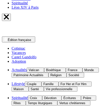
Spiritualité
Léon XIV à Paris
Édition
française
Cotignac
Vacances
Castel Gandolfo
Adoption
Actualités
Vatican
Bioéthique
France
Monde
Patrimoine Actualités
Religion
Société
Lifestyle
Couple
Famille
For Her et For Him
Maison
Santé
Vie professionnelle
Spiritualité
Croix
Dévotion
Écritures
Prière
Rites
Temps liturgiques
Vertus chrétiennes