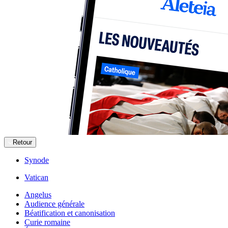
Retour
Synode
Vatican
Angelus
Audience générale
Béatification et canonisation
Curie romaine