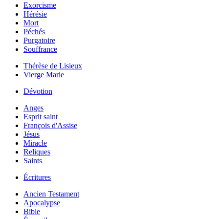
Exorcisme
Hérésie
Mort
Péchés
Purgatoire
Souffrance
Thérèse de Lisieux
Vierge Marie
Dévotion
Anges
Esprit saint
François d'Assise
Jésus
Miracle
Reliques
Saints
Écritures
Ancien Testament
Apocalypse
Bible