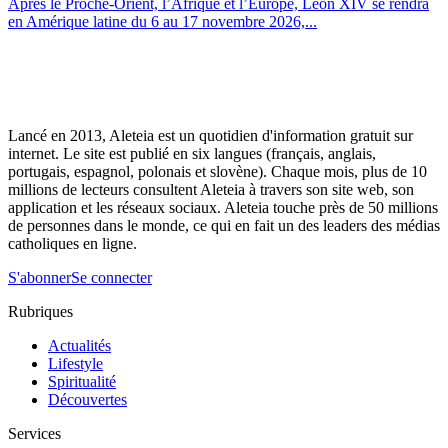
Après le Proche-Orient, l’Afrique et l’Europe, Léon XIV se rendra
en Amérique latine du 6 au 17 novembre 2026,...
Lancé en 2013, Aleteia est un quotidien d'information gratuit sur
internet. Le site est publié en six langues (français, anglais,
portugais, espagnol, polonais et slovène). Chaque mois, plus de 10
millions de lecteurs consultent Aleteia à travers son site web, son
application et les réseaux sociaux. Aleteia touche près de 50 millions
de personnes dans le monde, ce qui en fait un des leaders des médias
catholiques en ligne.
S'abonner
Se connecter
Rubriques
Actualités
Lifestyle
Spiritualité
Découvertes
Services