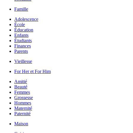
Famille
Adolescence
École
Éducation
Enfants
Étudiants
Finances
Parents
Vieillesse
For Her et For Him
Amitié
Beauté
Femmes
Grossesse
Hommes
Maternité
Paternité
Maison