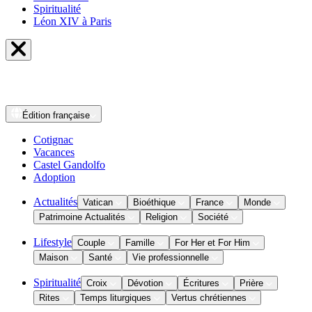
Spiritualité
Léon XIV à Paris
Édition
française
Cotignac
Vacances
Castel Gandolfo
Adoption
Actualités
Vatican
Bioéthique
France
Monde
Patrimoine Actualités
Religion
Société
Lifestyle
Couple
Famille
For Her et For Him
Maison
Santé
Vie professionnelle
Spiritualité
Croix
Dévotion
Écritures
Prière
Rites
Temps liturgiques
Vertus chrétiennes