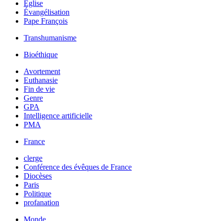
Église
Évangélisation
Pape François
Transhumanisme
Bioéthique
Avortement
Euthanasie
Fin de vie
Genre
GPA
Intelligence artificielle
PMA
France
clerge
Conférence des évêques de France
Diocèses
Paris
Politique
profanation
Monde