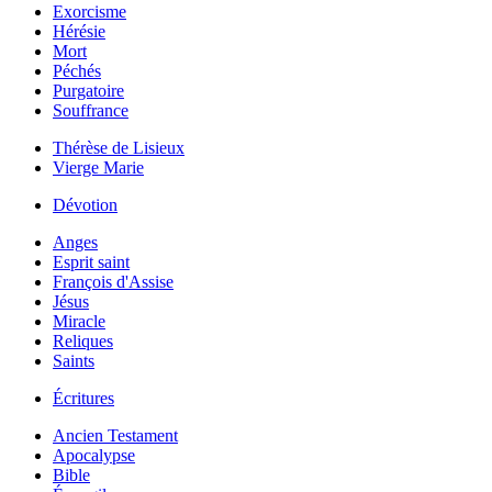
Exorcisme
Hérésie
Mort
Péchés
Purgatoire
Souffrance
Thérèse de Lisieux
Vierge Marie
Dévotion
Anges
Esprit saint
François d'Assise
Jésus
Miracle
Reliques
Saints
Écritures
Ancien Testament
Apocalypse
Bible