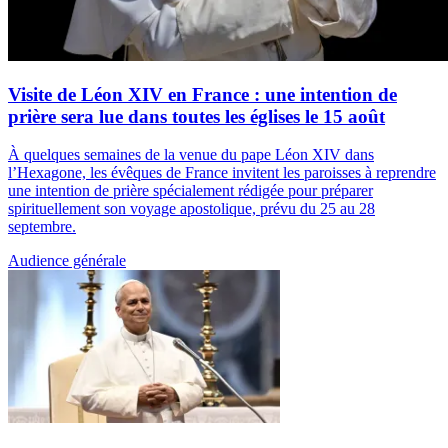
Visite de Léon XIV en France : une intention de
prière sera lue dans toutes les églises le 15 août
À quelques semaines de la venue du pape Léon XIV dans
l’Hexagone, les évêques de France invitent les paroisses à reprendre
une intention de prière spécialement rédigée pour préparer
spirituellement son voyage apostolique, prévu du 25 au 28
septembre.
Audience générale