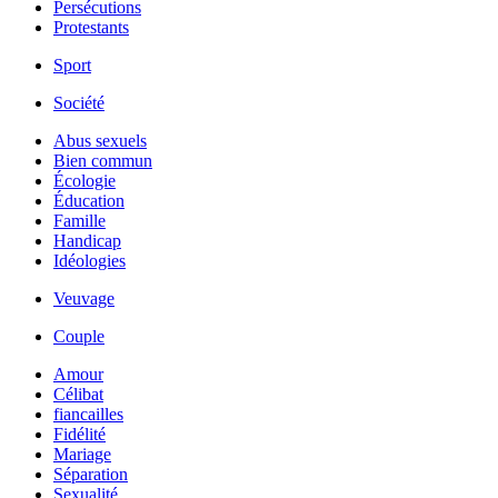
Persécutions
Protestants
Sport
Société
Abus sexuels
Bien commun
Écologie
Éducation
Famille
Handicap
Idéologies
Veuvage
Couple
Amour
Célibat
fiancailles
Fidélité
Mariage
Séparation
Sexualité