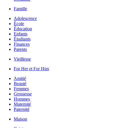
Famille
Adolescence
École
Éducation
Enfants
Étudiants
Finances
Parents
Vieillesse
For Her et For Him
Amitié
Beauté
Femmes
Grossesse
Hommes
Maternité
Paternité
Maison