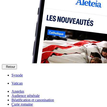
Retour
Synode
Vatican
Angelus
Audience générale
Béatification et canonisation
Curie romaine