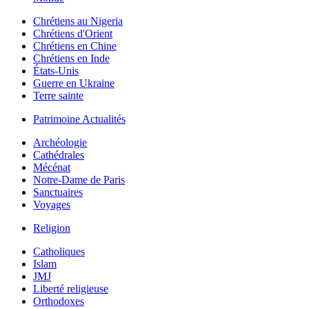
Chrétiens au Nigeria
Chrétiens d'Orient
Chrétiens en Chine
Chrétiens en Inde
États-Unis
Guerre en Ukraine
Terre sainte
Patrimoine Actualités
Archéologie
Cathédrales
Mécénat
Notre-Dame de Paris
Sanctuaires
Voyages
Religion
Catholiques
Islam
JMJ
Liberté religieuse
Orthodoxes