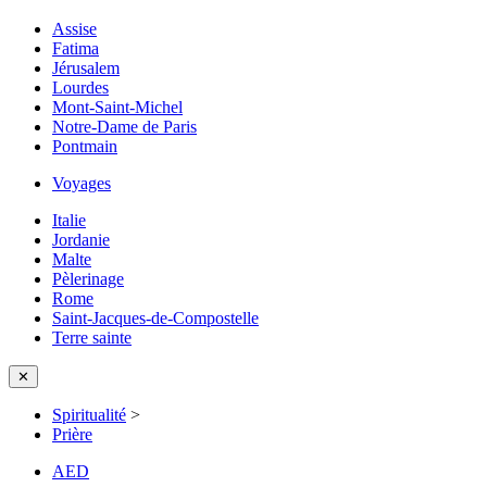
Assise
Fatima
Jérusalem
Lourdes
Mont-Saint-Michel
Notre-Dame de Paris
Pontmain
Voyages
Italie
Jordanie
Malte
Pèlerinage
Rome
Saint-Jacques-de-Compostelle
Terre sainte
✕
Spiritualité
>
Prière
AED