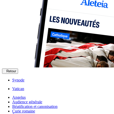
Retour
Synode
Vatican
Angelus
Audience générale
Béatification et canonisation
Curie romaine