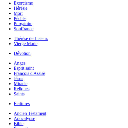
Exorcisme
Hérésie
Mort
Péchés
Purgatoire
Souffrance
Thérèse de Lisieux
Vierge Marie
Dévotion
Anges
Esprit saint
François d'Assise
Jésus
Miracle
Reliques
Saints
Écritures
Ancien Testament
Apocalypse
Bible