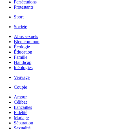
Persécutions
Protestants
Sport
Société
Abus sexuels
Bien commun
Écologie
Éducation
Famille
Handicap
Idéologies
Veuvage
Couple
Amour
Célibat
fiancailles
Fidélité
Mariage
Séparation
Sexualité