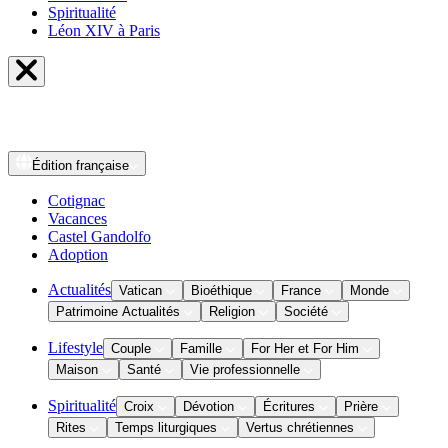
Spiritualité
Léon XIV à Paris
Édition
française
Cotignac
Vacances
Castel Gandolfo
Adoption
Actualités
Vatican
Bioéthique
France
Monde
Patrimoine Actualités
Religion
Société
Lifestyle
Couple
Famille
For Her et For Him
Maison
Santé
Vie professionnelle
Spiritualité
Croix
Dévotion
Écritures
Prière
Rites
Temps liturgiques
Vertus chrétiennes