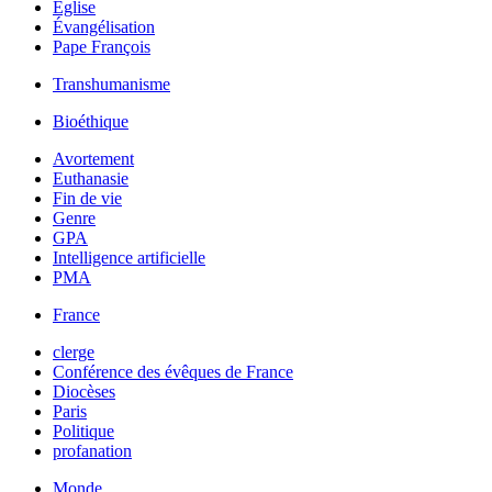
Église
Évangélisation
Pape François
Transhumanisme
Bioéthique
Avortement
Euthanasie
Fin de vie
Genre
GPA
Intelligence artificielle
PMA
France
clerge
Conférence des évêques de France
Diocèses
Paris
Politique
profanation
Monde