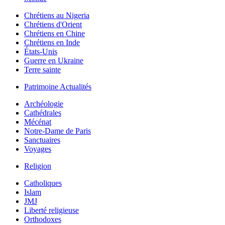
Chrétiens au Nigeria
Chrétiens d'Orient
Chrétiens en Chine
Chrétiens en Inde
États-Unis
Guerre en Ukraine
Terre sainte
Patrimoine Actualités
Archéologie
Cathédrales
Mécénat
Notre-Dame de Paris
Sanctuaires
Voyages
Religion
Catholiques
Islam
JMJ
Liberté religieuse
Orthodoxes