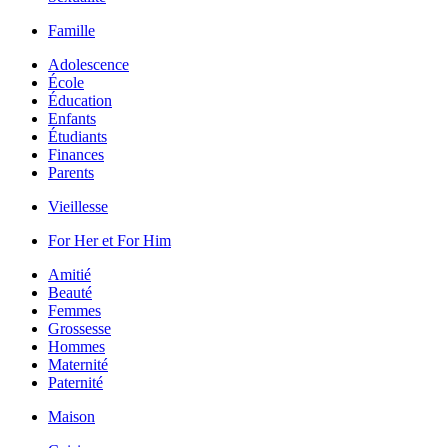
Famille
Adolescence
École
Éducation
Enfants
Étudiants
Finances
Parents
Vieillesse
For Her et For Him
Amitié
Beauté
Femmes
Grossesse
Hommes
Maternité
Paternité
Maison