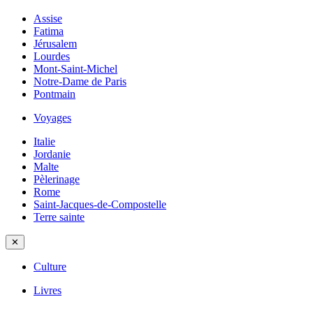
Assise
Fatima
Jérusalem
Lourdes
Mont-Saint-Michel
Notre-Dame de Paris
Pontmain
Voyages
Italie
Jordanie
Malte
Pèlerinage
Rome
Saint-Jacques-de-Compostelle
Terre sainte
✕
Culture
Livres