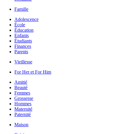
Famille
Adolescence
École
Éducation
Enfants
Étudiants
Finances
Parents
Vieillesse
For Her et For Him
Amitié
Beauté
Femmes
Grossesse
Hommes
Maternité
Paternité
Maison