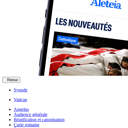
Retour
Synode
Vatican
Angelus
Audience générale
Béatification et canonisation
Curie romaine