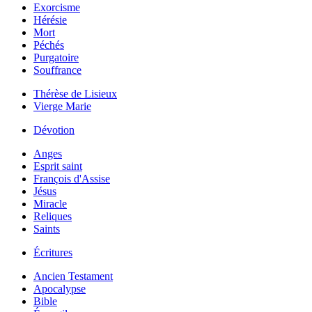
Exorcisme
Hérésie
Mort
Péchés
Purgatoire
Souffrance
Thérèse de Lisieux
Vierge Marie
Dévotion
Anges
Esprit saint
François d'Assise
Jésus
Miracle
Reliques
Saints
Écritures
Ancien Testament
Apocalypse
Bible