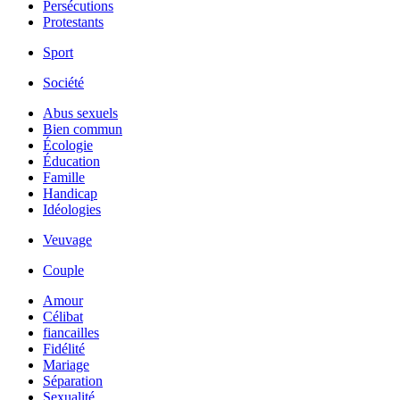
Persécutions
Protestants
Sport
Société
Abus sexuels
Bien commun
Écologie
Éducation
Famille
Handicap
Idéologies
Veuvage
Couple
Amour
Célibat
fiancailles
Fidélité
Mariage
Séparation
Sexualité