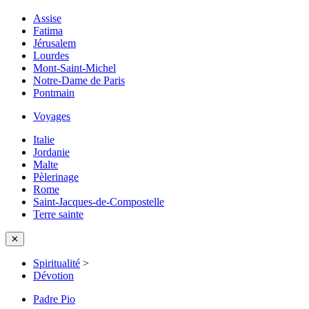
Assise
Fatima
Jérusalem
Lourdes
Mont-Saint-Michel
Notre-Dame de Paris
Pontmain
Voyages
Italie
Jordanie
Malte
Pèlerinage
Rome
Saint-Jacques-de-Compostelle
Terre sainte
✕
Spiritualité
>
Dévotion
Padre Pio