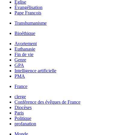
Église
Évangélisation
Pape François
Transhumanisme
Bioéthique
Avortement
Euthanasie
Fin de vie
Genre
GPA
Intelligence artificielle
PMA
France
clerge
Conférence des évêques de France
Diocèses
Paris
Politique
profanation
Monde