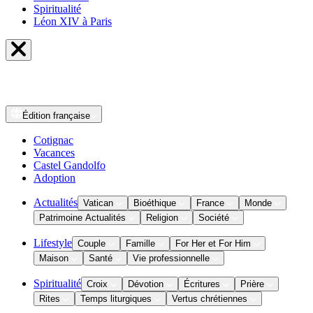
Spiritualité
Léon XIV à Paris
Édition
française
Cotignac
Vacances
Castel Gandolfo
Adoption
Actualités
Vatican
Bioéthique
France
Monde
Patrimoine Actualités
Religion
Société
Lifestyle
Couple
Famille
For Her et For Him
Maison
Santé
Vie professionnelle
Spiritualité
Croix
Dévotion
Écritures
Prière
Rites
Temps liturgiques
Vertus chrétiennes