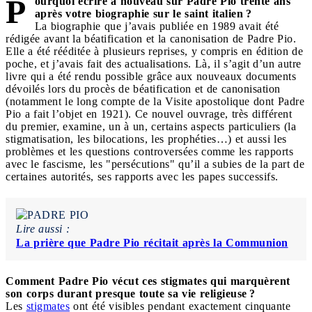
P
ourquoi écrire à nouveau sur Padre Pio trente ans
après votre biographie sur le saint italien ?
La biographie que j’avais publiée en 1989 avait été
rédigée avant la béatification et la canonisation de Padre Pio.
Elle a été rééditée à plusieurs reprises, y compris en édition de
poche, et j’avais fait des actualisations. Là, il s’agit d’un autre
livre qui a été rendu possible grâce aux nouveaux documents
dévoilés lors du procès de béatification et de canonisation
(notamment le long compte de la Visite apostolique dont Padre
Pio a fait l’objet en 1921). Ce nouvel ouvrage, très différent
du premier, examine, un à un, certains aspects particuliers (la
stigmatisation, les bilocations, les prophéties…) et aussi les
problèmes et les questions controversées comme les rapports
avec le fascisme, les "persécutions" qu’il a subies de la part de
certaines autorités, ses rapports avec les papes successifs.
Lire aussi :
La prière que Padre Pio récitait après la Communion
Comment Padre Pio vécut ces stigmates qui marquèrent
son corps durant presque toute sa vie religieuse ?
Les
stigmates
ont été visibles pendant exactement cinquante