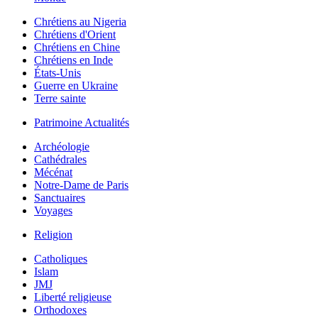
Chrétiens au Nigeria
Chrétiens d'Orient
Chrétiens en Chine
Chrétiens en Inde
États-Unis
Guerre en Ukraine
Terre sainte
Patrimoine Actualités
Archéologie
Cathédrales
Mécénat
Notre-Dame de Paris
Sanctuaires
Voyages
Religion
Catholiques
Islam
JMJ
Liberté religieuse
Orthodoxes