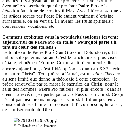
époques. Il s’agissait autant de protéger les fidèles d’une
éventuelle supercherie que de protéger Padre Pio de la
dévotion fanatique de certains fidèles. Avec l’idée aussi que si
les grâces reçues par Padre Pio étaient vraiment d’origine
surnaturelle, on en verrait, à l’avenir, les fruits spirituels :
conversions, vocations, etc.
Comment expliquez vous la popularité toujours fervente
aujourd'hui de Padre Pio en Italie ? Pourquoi parle-t-il
tant au cœur des Italiens ?
Le tombeau de Padre Pio à San Giovanni Rotondo reçoit 8
millions de pèlerins par an. C’est le sanctuaire le plus visité
d’Italie, et même d’Europe. Ce qui a attiré en premier lieu,
e
encore aujourd’hui, c’est l’idée qu’on a connu au XX
siècle,
un "autre Christ". Tout prêtre, à l’autel, est un
alter Christus
,
au sens limité que donne la théologie à cette expression : le
prêtre renouvelle par sa messe le sacrifice du Christ, pour le
salut des hommes. Padre Pio fut cela, et plus encore : dans sa
chair il a revécu, par participation, la Passion du Christ. Ce qui
n’était pas néanmoins un égal du Christ. Il fut un pécheur,
conscient de ses limites, et conscient d’avoir besoin, lui aussi,
de la miséricorde de Dieu.
© Tallandier / La Procure