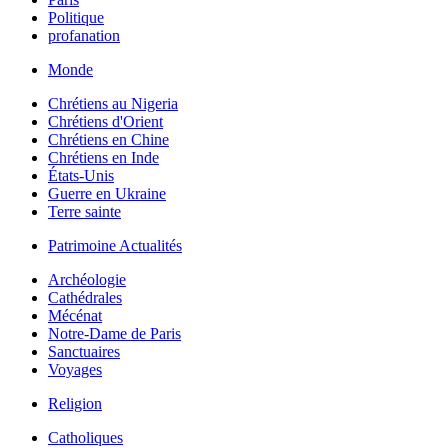
Politique
profanation
Monde
Chrétiens au Nigeria
Chrétiens d'Orient
Chrétiens en Chine
Chrétiens en Inde
États-Unis
Guerre en Ukraine
Terre sainte
Patrimoine Actualités
Archéologie
Cathédrales
Mécénat
Notre-Dame de Paris
Sanctuaires
Voyages
Religion
Catholiques