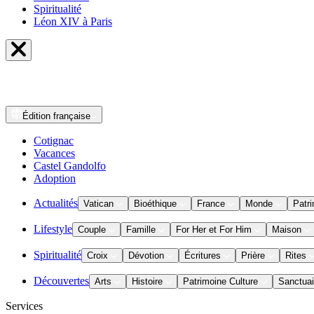
Spiritualité
Léon XIV à Paris
Édition
française
Cotignac
Vacances
Castel Gandolfo
Adoption
Actualités
Vatican
Bioéthique
France
Monde
Patri
Lifestyle
Couple
Famille
For Her et For Him
Maison
Spiritualité
Croix
Dévotion
Écritures
Prière
Rites
Découvertes
Arts
Histoire
Patrimoine Culture
Sanctuai
Services