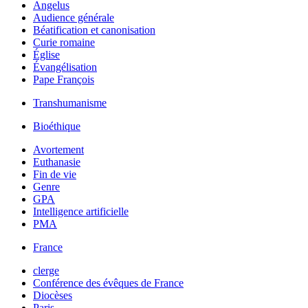
Angelus
Audience générale
Béatification et canonisation
Curie romaine
Église
Évangélisation
Pape François
Transhumanisme
Bioéthique
Avortement
Euthanasie
Fin de vie
Genre
GPA
Intelligence artificielle
PMA
France
clerge
Conférence des évêques de France
Diocèses
Paris