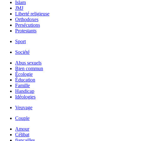
Islam
JMJ
Liberté religieuse
Orthodoxes
Persécutions
Protestants
Sport
Société
Abus sexuels
Bien commun
Écologie
Éducation
Famille
Handicap
Idéologies
Veuvage
Couple
Amour
Célibat
fiancailles