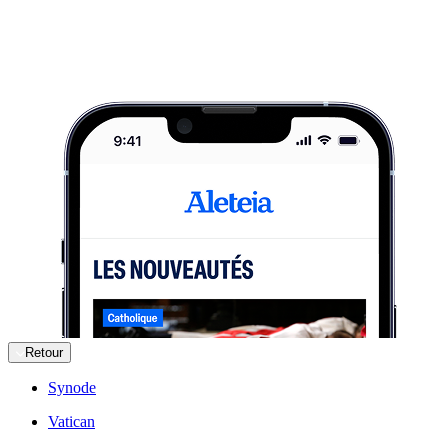
Retour
Synode
Vatican