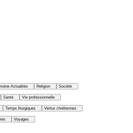
moine Actualités
Religion
Société
Santé
Vie professionnelle
Temps liturgiques
Vertus chrétiennes
res
Voyages