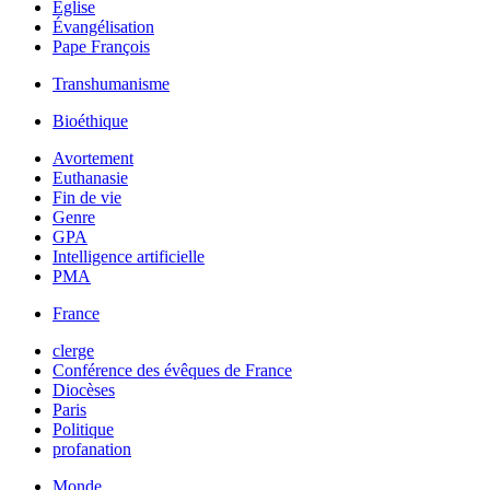
Église
Évangélisation
Pape François
Transhumanisme
Bioéthique
Avortement
Euthanasie
Fin de vie
Genre
GPA
Intelligence artificielle
PMA
France
clerge
Conférence des évêques de France
Diocèses
Paris
Politique
profanation
Monde