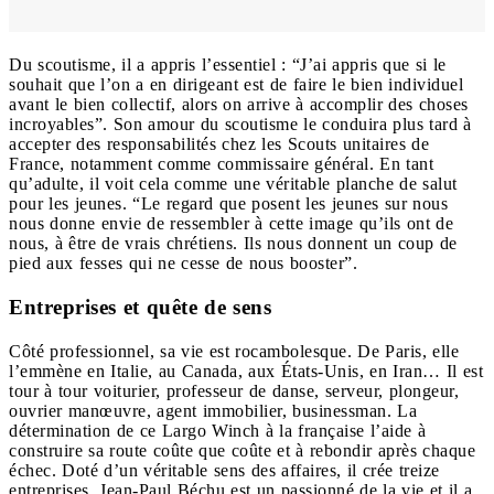
Du scoutisme, il a appris l’essentiel : “J’ai appris que si le
souhait que l’on a en dirigeant est de faire le bien individuel
avant le bien collectif, alors on arrive à accomplir des choses
incroyables”. Son amour du scoutisme le conduira plus tard à
accepter des responsabilités chez les Scouts unitaires de
France, notamment comme commissaire général. En tant
qu’adulte, il voit cela comme une véritable planche de salut
pour les jeunes. “Le regard que posent les jeunes sur nous
nous donne envie de ressembler à cette image qu’ils ont de
nous, à être de vrais chrétiens. Ils nous donnent un coup de
pied aux fesses qui ne cesse de nous booster”.
Entreprises et quête de sens
Côté professionnel, sa vie est rocambolesque. De Paris, elle
l’emmène en Italie, au Canada, aux États-Unis, en Iran… Il est
tour à tour voiturier, professeur de danse, serveur, plongeur,
ouvrier manœuvre, agent immobilier, businessman. La
détermination de ce Largo Winch à la française l’aide à
construire sa route coûte que coûte et à rebondir après chaque
échec. Doté d’un véritable sens des affaires, il crée treize
entreprises. Jean-Paul Béchu est un passionné de la vie et il a