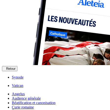
Retour
Synode
Vatican
Angelus
Audience générale
Béatification et canonisation
Curie romaine