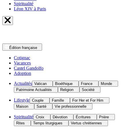
Spiritualité
Léon XIV à Paris
Édition
française
Cotignac
Vacances
Castel Gandolfo
Adoption
Actualités
Vatican
Bioéthique
France
Monde
Patrimoine Actualités
Religion
Société
Lifestyle
Couple
Famille
For Her et For Him
Maison
Santé
Vie professionnelle
Spiritualité
Croix
Dévotion
Écritures
Prière
Rites
Temps liturgiques
Vertus chrétiennes