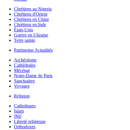
Chrétiens au Nigeria
Chrétiens d'Orient
Chrétiens en Chine
Chrétiens en Inde
États-Unis
Guerre en Ukraine
Terre sainte
Patrimoine Actualités
Archéologie
Cathédrales
Mécénat
Notre-Dame de Paris
Sanctuaires
Voyages
Religion
Catholiques
Islam
JMJ
Liberté religieuse
Orthodoxes