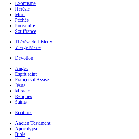
Exorcisme
Hérésie
Mort
Péchés
Purgatoire
Souffrance
Thérèse de Lisieux
Vierge Marie
Dévotion
Anges
Esprit saint
François d'Assise
Jésus
Miracle
Reliques
Saints
Écritures
Ancien Testament
Apocalypse
Bible