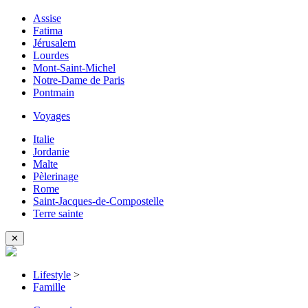
Assise
Fatima
Jérusalem
Lourdes
Mont-Saint-Michel
Notre-Dame de Paris
Pontmain
Voyages
Italie
Jordanie
Malte
Pèlerinage
Rome
Saint-Jacques-de-Compostelle
Terre sainte
✕
Lifestyle
>
Famille