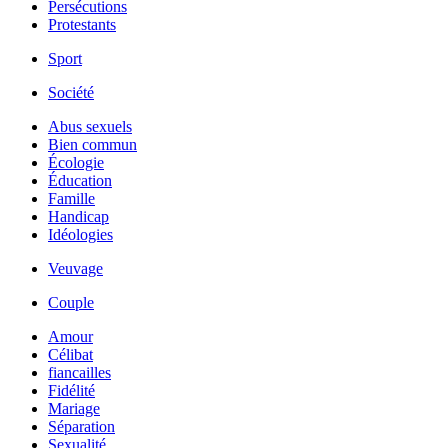
Persécutions
Protestants
Sport
Société
Abus sexuels
Bien commun
Écologie
Éducation
Famille
Handicap
Idéologies
Veuvage
Couple
Amour
Célibat
fiancailles
Fidélité
Mariage
Séparation
Sexualité