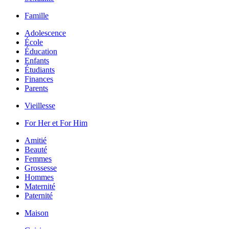
Famille
Adolescence
École
Éducation
Enfants
Étudiants
Finances
Parents
Vieillesse
For Her et For Him
Amitié
Beauté
Femmes
Grossesse
Hommes
Maternité
Paternité
Maison