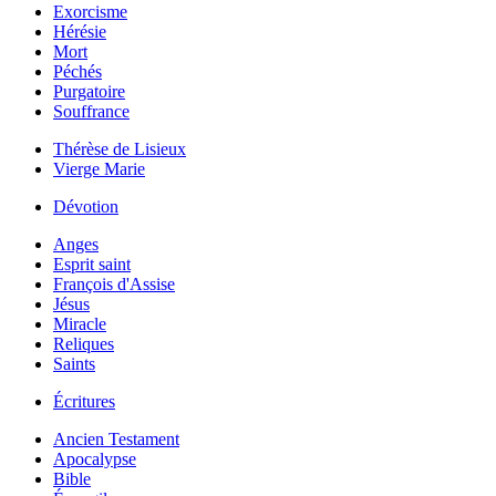
Exorcisme
Hérésie
Mort
Péchés
Purgatoire
Souffrance
Thérèse de Lisieux
Vierge Marie
Dévotion
Anges
Esprit saint
François d'Assise
Jésus
Miracle
Reliques
Saints
Écritures
Ancien Testament
Apocalypse
Bible