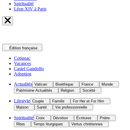
Spiritualité
Léon XIV à Paris
Édition
française
Cotignac
Vacances
Castel Gandolfo
Adoption
Actualités
Vatican
Bioéthique
France
Monde
Patrimoine Actualités
Religion
Société
Lifestyle
Couple
Famille
For Her et For Him
Maison
Santé
Vie professionnelle
Spiritualité
Croix
Dévotion
Écritures
Prière
Rites
Temps liturgiques
Vertus chrétiennes