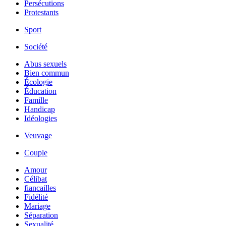
Persécutions
Protestants
Sport
Société
Abus sexuels
Bien commun
Écologie
Éducation
Famille
Handicap
Idéologies
Veuvage
Couple
Amour
Célibat
fiancailles
Fidélité
Mariage
Séparation
Sexualité