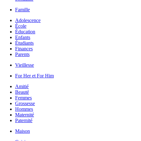
Famille
Adolescence
École
Éducation
Enfants
Étudiants
Finances
Parents
Vieillesse
For Her et For Him
Amitié
Beauté
Femmes
Grossesse
Hommes
Maternité
Paternité
Maison