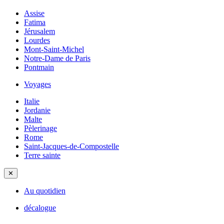
Assise
Fatima
Jérusalem
Lourdes
Mont-Saint-Michel
Notre-Dame de Paris
Pontmain
Voyages
Italie
Jordanie
Malte
Pèlerinage
Rome
Saint-Jacques-de-Compostelle
Terre sainte
✕
Au quotidien
décalogue