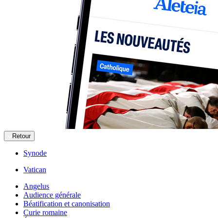
Retour
Synode
Vatican
Angelus
Audience générale
Béatification et canonisation
Curie romaine