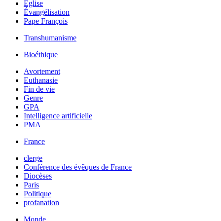
Église
Évangélisation
Pape François
Transhumanisme
Bioéthique
Avortement
Euthanasie
Fin de vie
Genre
GPA
Intelligence artificielle
PMA
France
clerge
Conférence des évêques de France
Diocèses
Paris
Politique
profanation
Monde