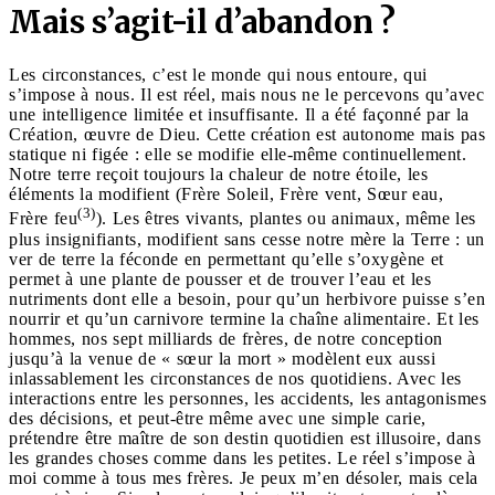
Mais s’agit-il d’abandon ?
Les circonstances, c’est le monde qui nous entoure, qui
s’impose à nous. Il est réel, mais nous ne le percevons qu’avec
une intelligence limitée et insuffisante. Il a été façonné par la
Création, œuvre de Dieu. Cette création est autonome mais pas
statique ni figée : elle se modifie elle-même continuellement.
Notre terre reçoit toujours la chaleur de notre étoile, les
éléments la modifient (Frère Soleil, Frère vent, Sœur eau,
(3)
Frère feu
). Les êtres vivants, plantes ou animaux, même les
plus insignifiants, modifient sans cesse notre mère la Terre : un
ver de terre la féconde en permettant qu’elle s’oxygène et
permet à une plante de pousser et de trouver l’eau et les
nutriments dont elle a besoin, pour qu’un herbivore puisse s’en
nourrir et qu’un carnivore termine la chaîne alimentaire. Et les
hommes, nos sept milliards de frères, de notre conception
jusqu’à la venue de « sœur la mort » modèlent eux aussi
inlassablement les circonstances de nos quotidiens. Avec les
interactions entre les personnes, les accidents, les antagonismes
des décisions, et peut-être même avec une simple carie,
prétendre être maître de son destin quotidien est illusoire, dans
les grandes choses comme dans les petites. Le réel s’impose à
moi comme à tous mes frères. Je peux m’en désoler, mais cela