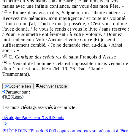
remettre en Vos mains sans mesure ; je me remets en Vos
mains avec une infinie confiance, car vous êtes mon Père. »
(2)
« Prenez dans vos mains, Seigneur, / ma liberté entière ; /
Recevez ma mémoire, mon intelligence / et toute ma volonté.
|Tout ce que j'ai, |Tout ce que je possède, / C'est vous qui me
l'avez donné. / Je vous le rends et vous le livre / sans réserve ;
/ Pour le soumettre entièrement / à votre Volonté. / Donnez-
moi seulement / Votre Amour et votre Grâce |Et je serai
suffisamment comblé. / Je ne demande rien au-delà. / Ainsi
soit-il. »
(3)
C.
Cantique des créatures
de saint François d’Assise
(4)
« Venant de l'homme / cela est impossible / mais venant de
dieu / tout est possible » (Mt 19, 26 Trad. Claude
Tresmontant).
Copier le lien
Archiver l'article
Partager sur
:
Les mots-clés/tags associés à cet article :
décalogue
Pape Jean XXIII
Saints
PRÉCÉDENT
Plus de 6.000 coptes orthodoxes se préparent à fêter