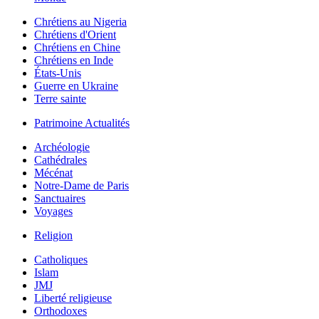
Chrétiens au Nigeria
Chrétiens d'Orient
Chrétiens en Chine
Chrétiens en Inde
États-Unis
Guerre en Ukraine
Terre sainte
Patrimoine Actualités
Archéologie
Cathédrales
Mécénat
Notre-Dame de Paris
Sanctuaires
Voyages
Religion
Catholiques
Islam
JMJ
Liberté religieuse
Orthodoxes