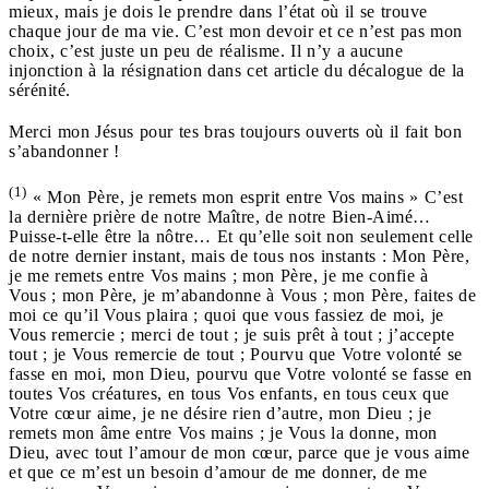
mieux, mais je dois le prendre dans l’état où il se trouve
chaque jour de ma vie. C’est mon devoir et ce n’est pas mon
choix, c’est juste un peu de réalisme. Il n’y a aucune
injonction à la résignation dans cet article du décalogue de la
sérénité.
Merci mon Jésus pour tes bras toujours ouverts où il fait bon
s’abandonner !
(1)
« Mon Père, je remets mon esprit entre Vos mains » C’est
la dernière prière de notre Maître, de notre Bien-Aimé…
Puisse-t-elle être la nôtre… Et qu’elle soit non seulement celle
de notre dernier instant, mais de tous nos instants : Mon Père,
je me remets entre Vos mains ; mon Père, je me confie à
Vous ; mon Père, je m’abandonne à Vous ; mon Père, faites de
moi ce qu’il Vous plaira ; quoi que vous fassiez de moi, je
Vous remercie ; merci de tout ; je suis prêt à tout ; j’accepte
tout ; je Vous remercie de tout ; Pourvu que Votre volonté se
fasse en moi, mon Dieu, pourvu que Votre volonté se fasse en
toutes Vos créatures, en tous Vos enfants, en tous ceux que
Votre cœur aime, je ne désire rien d’autre, mon Dieu ; je
remets mon âme entre Vos mains ; je Vous la donne, mon
Dieu, avec tout l’amour de mon cœur, parce que je vous aime
et que ce m’est un besoin d’amour de me donner, de me