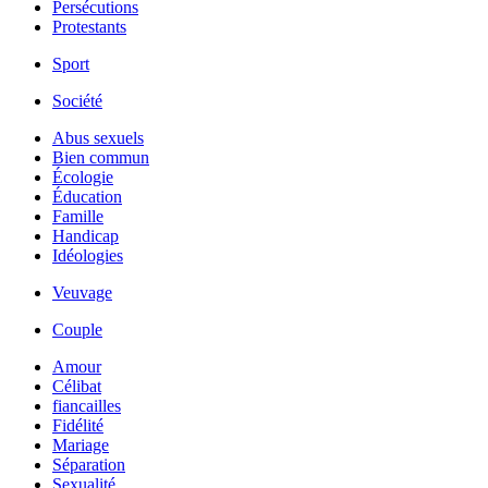
Persécutions
Protestants
Sport
Société
Abus sexuels
Bien commun
Écologie
Éducation
Famille
Handicap
Idéologies
Veuvage
Couple
Amour
Célibat
fiancailles
Fidélité
Mariage
Séparation
Sexualité