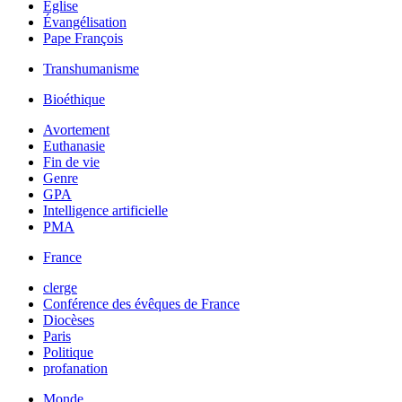
Église
Évangélisation
Pape François
Transhumanisme
Bioéthique
Avortement
Euthanasie
Fin de vie
Genre
GPA
Intelligence artificielle
PMA
France
clerge
Conférence des évêques de France
Diocèses
Paris
Politique
profanation
Monde