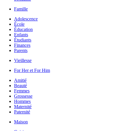
Famille
Adolescence
École
Éducation
Enfants
Étudiants
Finances
Parents
Vieillesse
For Her et For Him
Amitié
Beauté
Femmes
Grossesse
Hommes
Maternité
Paternité
Maison