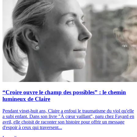
“Croire ouvre le champ des possibles” : le chemin
lumineux de Claire
Pendant vingt-huit ans, Claire a enfoui le traumatisme du viol qu'elle
a subi enfant. Dans son livre "À cœur vaillant", paru chez Fayard en
avril, elle choisit de raconter son histoire pour offrir un message
d'espoir à ceux qui traversent...