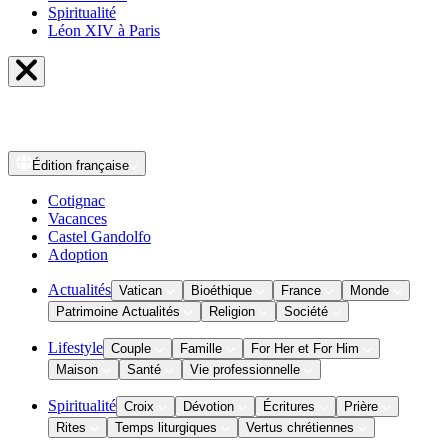
Spiritualité
Léon XIV à Paris
Édition
française
Cotignac
Vacances
Castel Gandolfo
Adoption
Actualités
Vatican
Bioéthique
France
Monde
Patrimoine Actualités
Religion
Société
Lifestyle
Couple
Famille
For Her et For Him
Maison
Santé
Vie professionnelle
Spiritualité
Croix
Dévotion
Écritures
Prière
Rites
Temps liturgiques
Vertus chrétiennes