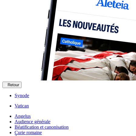
Retour
Synode
Vatican
Angelus
Audience générale
Béatification et canonisation
Curie romaine