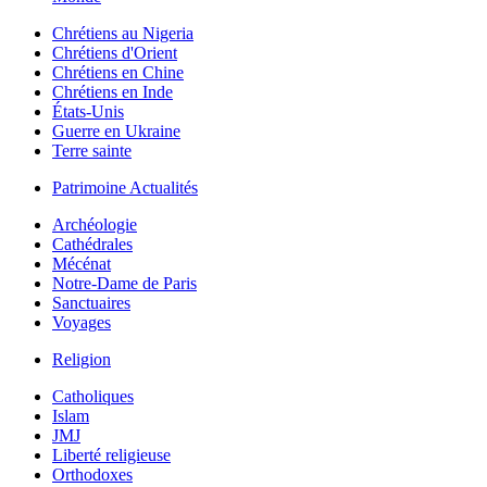
Chrétiens au Nigeria
Chrétiens d'Orient
Chrétiens en Chine
Chrétiens en Inde
États-Unis
Guerre en Ukraine
Terre sainte
Patrimoine Actualités
Archéologie
Cathédrales
Mécénat
Notre-Dame de Paris
Sanctuaires
Voyages
Religion
Catholiques
Islam
JMJ
Liberté religieuse
Orthodoxes