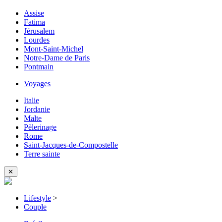
Assise
Fatima
Jérusalem
Lourdes
Mont-Saint-Michel
Notre-Dame de Paris
Pontmain
Voyages
Italie
Jordanie
Malte
Pèlerinage
Rome
Saint-Jacques-de-Compostelle
Terre sainte
✕
Lifestyle
>
Couple