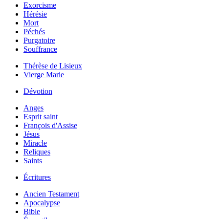
Exorcisme
Hérésie
Mort
Péchés
Purgatoire
Souffrance
Thérèse de Lisieux
Vierge Marie
Dévotion
Anges
Esprit saint
François d'Assise
Jésus
Miracle
Reliques
Saints
Écritures
Ancien Testament
Apocalypse
Bible