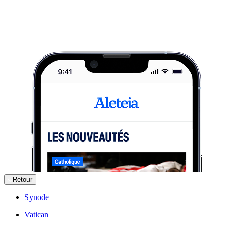
Retour
Synode
Vatican