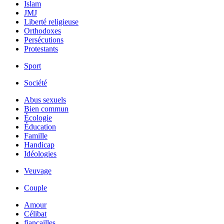
Islam
JMJ
Liberté religieuse
Orthodoxes
Persécutions
Protestants
Sport
Société
Abus sexuels
Bien commun
Écologie
Éducation
Famille
Handicap
Idéologies
Veuvage
Couple
Amour
Célibat
fiancailles