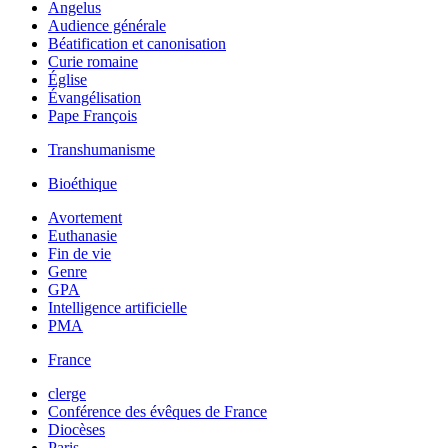
Angelus
Audience générale
Béatification et canonisation
Curie romaine
Église
Évangélisation
Pape François
Transhumanisme
Bioéthique
Avortement
Euthanasie
Fin de vie
Genre
GPA
Intelligence artificielle
PMA
France
clerge
Conférence des évêques de France
Diocèses
Paris