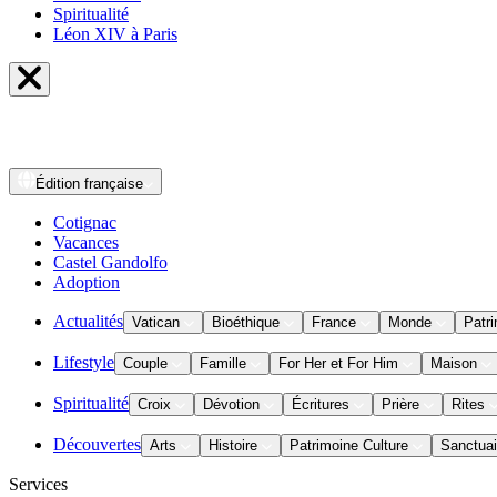
Spiritualité
Léon XIV à Paris
Édition
française
Cotignac
Vacances
Castel Gandolfo
Adoption
Actualités
Vatican
Bioéthique
France
Monde
Patri
Lifestyle
Couple
Famille
For Her et For Him
Maison
Spiritualité
Croix
Dévotion
Écritures
Prière
Rites
Découvertes
Arts
Histoire
Patrimoine Culture
Sanctuai
Services