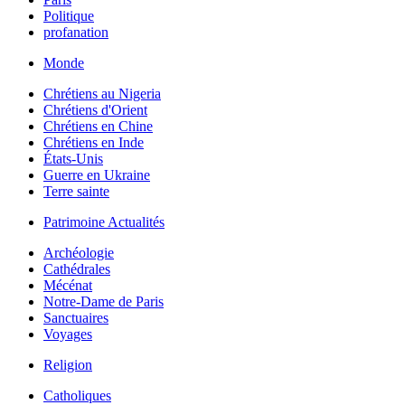
Politique
profanation
Monde
Chrétiens au Nigeria
Chrétiens d'Orient
Chrétiens en Chine
Chrétiens en Inde
États-Unis
Guerre en Ukraine
Terre sainte
Patrimoine Actualités
Archéologie
Cathédrales
Mécénat
Notre-Dame de Paris
Sanctuaires
Voyages
Religion
Catholiques