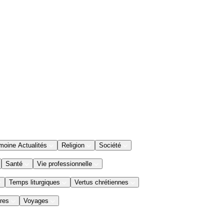
moine Actualités
Religion
Société
Santé
Vie professionnelle
Temps liturgiques
Vertus chrétiennes
res
Voyages