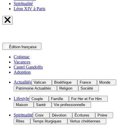
Spiritualité
Léon XIV à Paris
Édition
française
Cotignac
Vacances
Castel Gandolfo
Adoption
Actualités
Vatican
Bioéthique
France
Monde
Patrimoine Actualités
Religion
Société
Lifestyle
Couple
Famille
For Her et For Him
Maison
Santé
Vie professionnelle
Spiritualité
Croix
Dévotion
Écritures
Prière
Rites
Temps liturgiques
Vertus chrétiennes