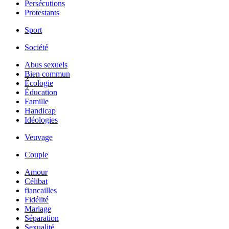
Persécutions
Protestants
Sport
Société
Abus sexuels
Bien commun
Écologie
Éducation
Famille
Handicap
Idéologies
Veuvage
Couple
Amour
Célibat
fiancailles
Fidélité
Mariage
Séparation
Sexualité