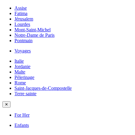
Assise
Fatima
Jérusalem
Lourdes
Mont-Saint-Michel
Notre-Dame de Paris
Pontmain
Voyages
Italie
Jordanie
Malte
Pèlerinage
Rome
Saint-Jacques-de-Compostelle
Terre sainte
✕
For Her
Enfants