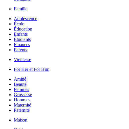
Famille
Adolescence
École
Éducation
Enfants
Étudiants
Finances
Parents
Vieillesse
For Her et For Him
Amitié
Beauté
Femmes
Grossesse
Hommes
Maternité
Paternité
Maison