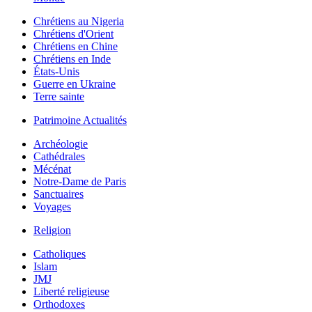
Chrétiens au Nigeria
Chrétiens d'Orient
Chrétiens en Chine
Chrétiens en Inde
États-Unis
Guerre en Ukraine
Terre sainte
Patrimoine Actualités
Archéologie
Cathédrales
Mécénat
Notre-Dame de Paris
Sanctuaires
Voyages
Religion
Catholiques
Islam
JMJ
Liberté religieuse
Orthodoxes