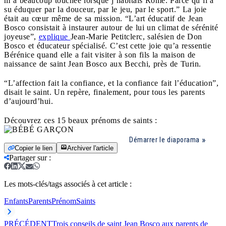
m’a beaucoup touchée lorsque j’habitais Rome. Parce qu’il a
su éduquer par la douceur, par le jeu, par le sport.” La joie
était au cœur même de sa mission. “L’art éducatif de Jean
Bosco consistait à instaurer autour de lui un climat de sérénité
joyeuse”,
explique
Jean-Marie Petitclerc, salésien de Don
Bosco et éducateur spécialisé. C’est cette joie qu’a ressentie
Bérénice quand elle a fait visiter à son fils la maison de
naissance de saint Jean Bosco aux Becchi, près de Turin.
“L’affection fait la confiance, et la confiance fait l’éducation”,
disait le saint. Un repère, finalement, pour tous les parents
d’aujourd’hui.
Découvrez ces 15 beaux prénoms de saints :
Démarrer le diaporama
Copier le lien
Archiver l'article
Partager sur
:
Les mots-clés/tags associés à cet article :
Enfants
Parents
Prénom
Saints
PRÉCÉDENT
Trois conseils de saint Jean Bosco aux parents de