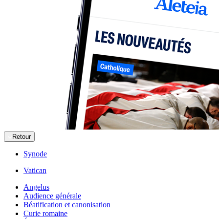
Retour
Synode
Vatican
Angelus
Audience générale
Béatification et canonisation
Curie romaine