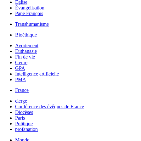
Église
Évangélisation
Pape François
Transhumanisme
Bioéthique
Avortement
Euthanasie
Fin de vie
Genre
GPA
Intelligence artificielle
PMA
France
clerge
Conférence des évêques de France
Diocèses
Paris
Politique
profanation
Monde