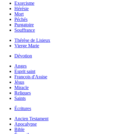
Exorcisme
Hérésie
Mort
Péchés
Purgatoire
Souffrance
Thérèse de Lisieux
Vierge Marie
Dévotion
Anges
Esprit saint
François d'Assise
Jésus
Miracle
Reliques
Saints
Écritures
Ancien Testament
Apocalypse
Bible