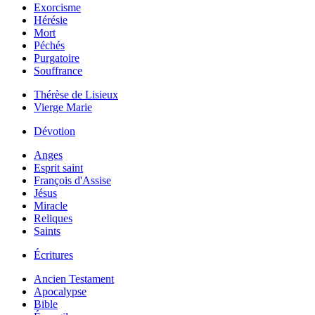
Exorcisme
Hérésie
Mort
Péchés
Purgatoire
Souffrance
Thérèse de Lisieux
Vierge Marie
Dévotion
Anges
Esprit saint
François d'Assise
Jésus
Miracle
Reliques
Saints
Écritures
Ancien Testament
Apocalypse
Bible