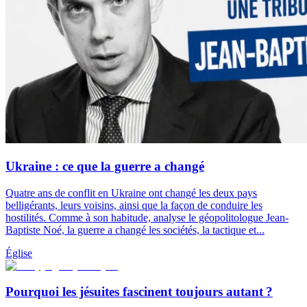
Ukraine : ce que la guerre a changé
Quatre ans de conflit en Ukraine ont changé les deux pays
belligérants, leurs voisins, ainsi que la façon de conduire les
hostilités. Comme à son habitude, analyse le géopolitologue Jean-
Baptiste Noé, la guerre a changé les sociétés, la tactique et...
Église
Pourquoi les jésuites fascinent toujours autant ?