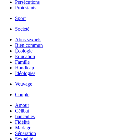
Persécutions
Protestants
Sport
Société
Abus sexuels
Bien commun
Écologie
Éducation
Famille
Handicap
Idéologies
Veuvage
Couple
Amour
Célibat
fiancailles
Fidélité
Mariage
Séparation
Sexualité