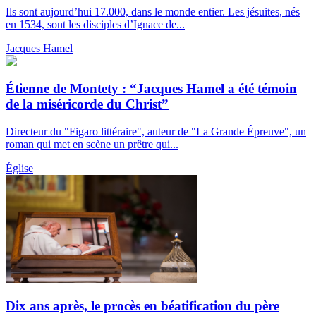
Ils sont aujourd’hui 17.000, dans le monde entier. Les jésuites, nés
en 1534, sont les disciples d’Ignace de...
Jacques Hamel
Étienne de Montety : “Jacques Hamel a été témoin
de la miséricorde du Christ”
Directeur du "Figaro littéraire", auteur de "La Grande Épreuve", un
roman qui met en scène un prêtre qui...
Église
Dix ans après, le procès en béatification du père