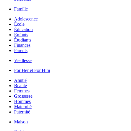
Famille
Adolescence
École
Éducation
Enfants
Étudiants
Finances
Parents
Vieillesse
For Her et For Him
Amitié
Beauté
Femmes
Grossesse
Hommes
Maternité
Paternité
Maison