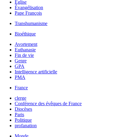
Église
Évangélisation
Pape François
Transhumanisme
Bioéthique
Avortement
Euthanasie
Fin de vie
Genre
GPA
Intelligence artificielle
PMA
France
clerge
Conférence des évêques de France
Diocèses
Paris
Politique
profanation
Monde