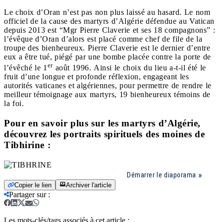
Le choix d’Oran n’est pas non plus laissé au hasard.
Le nom
officiel de la cause des martyrs d’Algérie défendue au Vatican
depuis 2013 est “Mgr Pierre Claverie et ses 18 compagnons” :
l’évêque d’Oran d’alors est placé comme chef de file de la
troupe des bienheureux. Pierre Claverie est le dernier d’entre
eux a être tué, piégé par une bombe placée contre la porte de
er
l’évêché le 1
août 1996.
Ainsi le choix du lieu a-t-il été le
fruit d’une longue et profonde réflexion, engageant les
autorités vaticanes et algériennes, pour permettre de rendre le
meilleur témoignage aux martyrs, 19 bienheureux témoins de
la foi.
Pour en savoir plus sur les martyrs d’Algérie,
découvrez les portraits spirituels des moines de
Tibhirine :
Démarrer le diaporama
Copier le lien
Archiver l'article
Partager sur
:
Les mots-clés/tags associés à cet article :