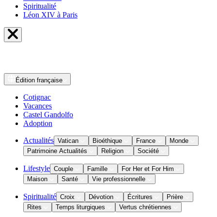
Spiritualité
Léon XIV à Paris
Édition
française
Cotignac
Vacances
Castel Gandolfo
Adoption
Actualités
Vatican
Bioéthique
France
Monde
Patrimoine Actualités
Religion
Société
Lifestyle
Couple
Famille
For Her et For Him
Maison
Santé
Vie professionnelle
Spiritualité
Croix
Dévotion
Écritures
Prière
Rites
Temps liturgiques
Vertus chrétiennes