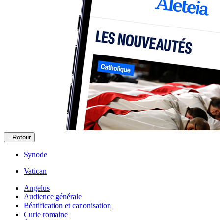
Retour
Synode
Vatican
Angelus
Audience générale
Béatification et canonisation
Curie romaine