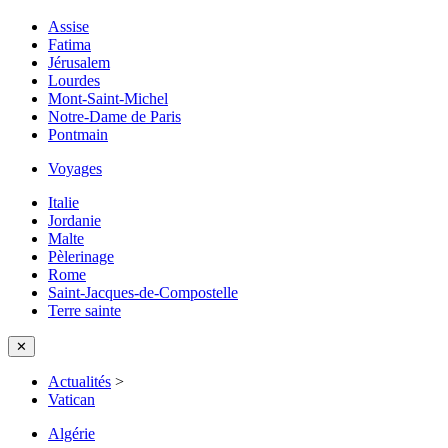
Assise
Fatima
Jérusalem
Lourdes
Mont-Saint-Michel
Notre-Dame de Paris
Pontmain
Voyages
Italie
Jordanie
Malte
Pèlerinage
Rome
Saint-Jacques-de-Compostelle
Terre sainte
✕
Actualités
>
Vatican
Algérie