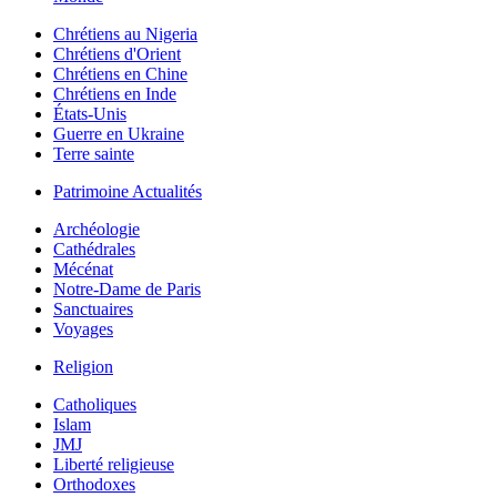
Chrétiens au Nigeria
Chrétiens d'Orient
Chrétiens en Chine
Chrétiens en Inde
États-Unis
Guerre en Ukraine
Terre sainte
Patrimoine Actualités
Archéologie
Cathédrales
Mécénat
Notre-Dame de Paris
Sanctuaires
Voyages
Religion
Catholiques
Islam
JMJ
Liberté religieuse
Orthodoxes