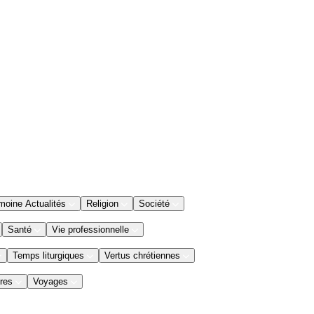
moine Actualités
Religion
Société
Santé
Vie professionnelle
Temps liturgiques
Vertus chrétiennes
res
Voyages