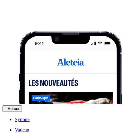
Retour
Synode
Vatican