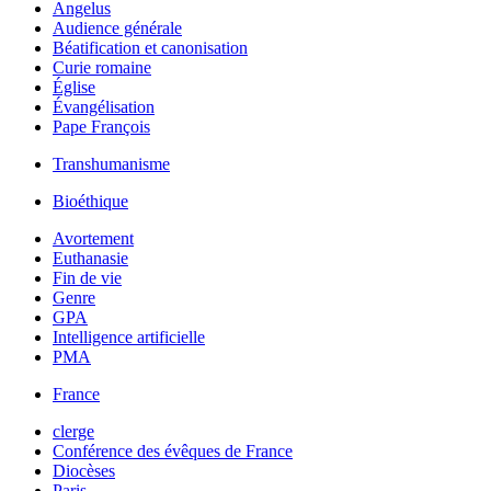
Angelus
Audience générale
Béatification et canonisation
Curie romaine
Église
Évangélisation
Pape François
Transhumanisme
Bioéthique
Avortement
Euthanasie
Fin de vie
Genre
GPA
Intelligence artificielle
PMA
France
clerge
Conférence des évêques de France
Diocèses
Paris