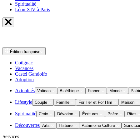
Spiritualité
Léon XIV à Paris
Édition
française
Cotignac
Vacances
Castel Gandolfo
Adoption
Actualités
Vatican
Bioéthique
France
Monde
Patri
Lifestyle
Couple
Famille
For Her et For Him
Maison
Spiritualité
Croix
Dévotion
Écritures
Prière
Rites
Découvertes
Arts
Histoire
Patrimoine Culture
Sanctuai
Services