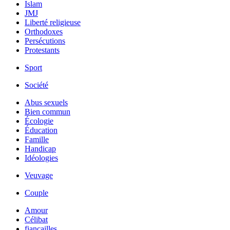
Islam
JMJ
Liberté religieuse
Orthodoxes
Persécutions
Protestants
Sport
Société
Abus sexuels
Bien commun
Écologie
Éducation
Famille
Handicap
Idéologies
Veuvage
Couple
Amour
Célibat
fiancailles