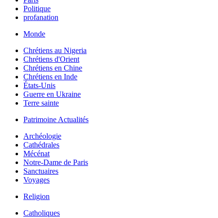
Politique
profanation
Monde
Chrétiens au Nigeria
Chrétiens d'Orient
Chrétiens en Chine
Chrétiens en Inde
États-Unis
Guerre en Ukraine
Terre sainte
Patrimoine Actualités
Archéologie
Cathédrales
Mécénat
Notre-Dame de Paris
Sanctuaires
Voyages
Religion
Catholiques