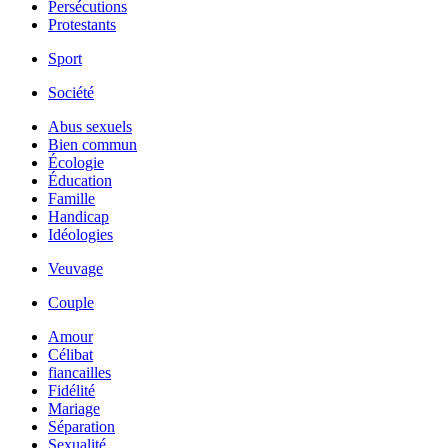
Persécutions
Protestants
Sport
Société
Abus sexuels
Bien commun
Écologie
Éducation
Famille
Handicap
Idéologies
Veuvage
Couple
Amour
Célibat
fiancailles
Fidélité
Mariage
Séparation
Sexualité