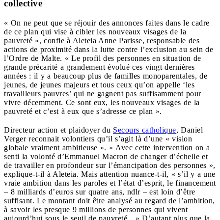
collective
« On ne peut que se réjouir des annonces faites dans le cadre
de ce plan qui vise à cibler les nouveaux visages de la
pauvreté », confie à Aleteia Anne Parisse, responsable des
actions de proximité dans la lutte contre l’exclusion au sein de
l’Ordre de Malte. « Le profil des personnes en situation de
grande précarité a grandement évolué ces vingt dernières
années : il y a beaucoup plus de familles monoparentales, de
jeunes, de jeunes majeurs et tous ceux qu’on appelle ‘les
travailleurs pauvres’ qui ne gagnent pas suffisamment pour
vivre décemment. Ce sont eux, les nouveaux visages de la
pauvreté et c’est à eux que s’adresse ce plan ».
Directeur action et plaidoyer du
Secours catholique
, Daniel
Verger reconnait volontiers qu’il s’agit là d’une « vision
globale vraiment ambitieuse ». « Avec cette intervention on a
senti la volonté d’Emmanuel Macron de changer d’échelle et
de travailler en profondeur sur l’émancipation des personnes »,
explique-t-il à Aleteia. Mais attention nuance-t-il, « s’il y a une
vraie ambition dans les paroles et l’état d’esprit, le financement
– 8 milliards d’euros sur quatre ans, ndlr – est loin d’être
suffisant. Le montant doit être analysé au regard de l’ambition,
à savoir les presque 9 millions de personnes qui vivent
aujourd’hui sous le seuil de pauvreté…» D’autant plus que la