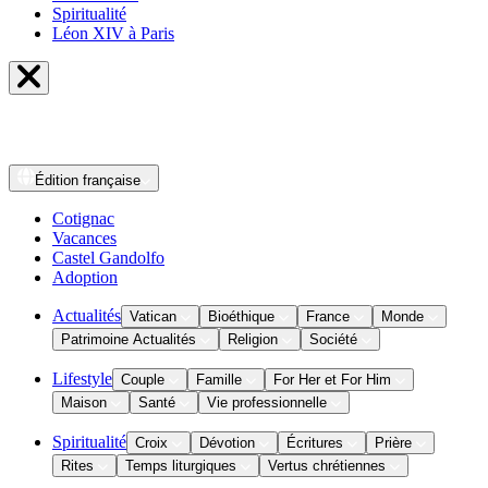
Spiritualité
Léon XIV à Paris
Édition
française
Cotignac
Vacances
Castel Gandolfo
Adoption
Actualités
Vatican
Bioéthique
France
Monde
Patrimoine Actualités
Religion
Société
Lifestyle
Couple
Famille
For Her et For Him
Maison
Santé
Vie professionnelle
Spiritualité
Croix
Dévotion
Écritures
Prière
Rites
Temps liturgiques
Vertus chrétiennes