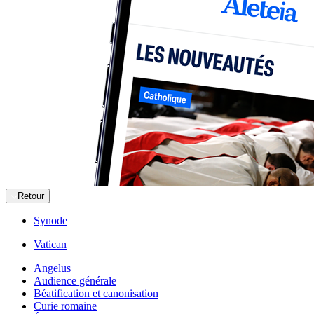
Retour
Synode
Vatican
Angelus
Audience générale
Béatification et canonisation
Curie romaine