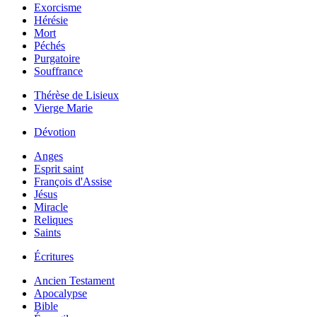
Exorcisme
Hérésie
Mort
Péchés
Purgatoire
Souffrance
Thérèse de Lisieux
Vierge Marie
Dévotion
Anges
Esprit saint
François d'Assise
Jésus
Miracle
Reliques
Saints
Écritures
Ancien Testament
Apocalypse
Bible