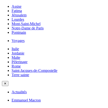
Assise
Fatima
Jérusalem
Lourdes
Mont-Saint-Michel
Notre-Dame de Paris
Pontmain
Voyages
Italie
Jordanie
Malte
Pèlerinage
Rome
Saint-Jacques-de-Compostelle
Terre sainte
✕
Actualités
Emmanuel Macron