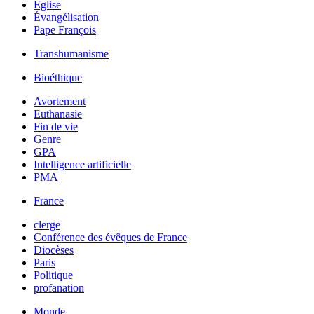
Église
Évangélisation
Pape François
Transhumanisme
Bioéthique
Avortement
Euthanasie
Fin de vie
Genre
GPA
Intelligence artificielle
PMA
France
clerge
Conférence des évêques de France
Diocèses
Paris
Politique
profanation
Monde