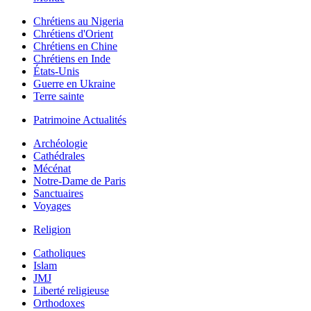
Chrétiens au Nigeria
Chrétiens d'Orient
Chrétiens en Chine
Chrétiens en Inde
États-Unis
Guerre en Ukraine
Terre sainte
Patrimoine Actualités
Archéologie
Cathédrales
Mécénat
Notre-Dame de Paris
Sanctuaires
Voyages
Religion
Catholiques
Islam
JMJ
Liberté religieuse
Orthodoxes