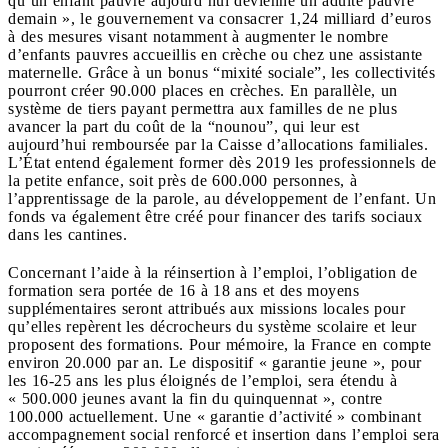
qu’un enfant pauvre aujourd’hui devienne un adulte pauvre
demain », le gouvernement va consacrer 1,24 milliard d’euros
à des mesures visant notamment à augmenter le nombre
d’enfants pauvres accueillis en crèche ou chez une assistante
maternelle. Grâce à un bonus “mixité sociale”, les collectivités
pourront créer 90.000 places en crèches. En parallèle, un
système de tiers payant permettra aux familles de ne plus
avancer la part du coût de la “nounou”, qui leur est
aujourd’hui remboursée par la Caisse d’allocations familiales.
L’État entend également former dès 2019 les professionnels de
la petite enfance, soit près de 600.000 personnes, à
l’apprentissage de la parole, au développement de l’enfant. Un
fonds va également être créé pour financer des tarifs sociaux
dans les cantines.
Concernant l’aide à la réinsertion à l’emploi, l’obligation de
formation sera portée de 16 à 18 ans et des moyens
supplémentaires seront attribués aux missions locales pour
qu’elles repèrent les décrocheurs du système scolaire et leur
proposent des formations. Pour mémoire, la France en compte
environ 20.000 par an. Le dispositif « garantie jeune », pour
les 16-25 ans les plus éloignés de l’emploi, sera étendu à
« 500.000 jeunes avant la fin du quinquennat », contre
100.000 actuellement. Une « garantie d’activité » combinant
accompagnement social renforcé et insertion dans l’emploi sera