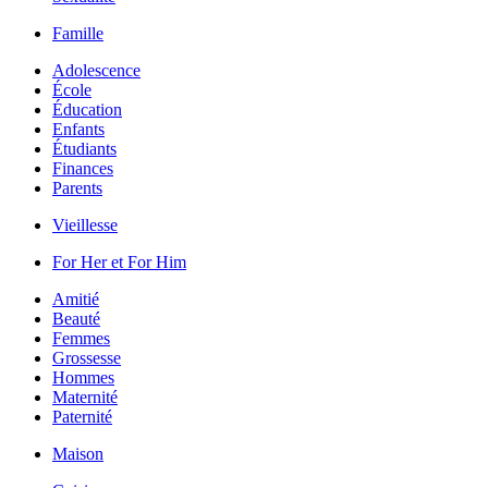
Famille
Adolescence
École
Éducation
Enfants
Étudiants
Finances
Parents
Vieillesse
For Her et For Him
Amitié
Beauté
Femmes
Grossesse
Hommes
Maternité
Paternité
Maison