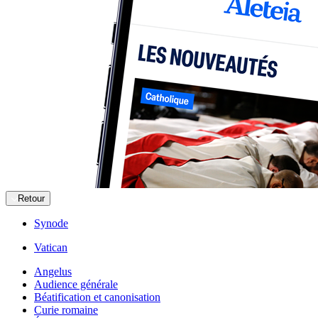
Retour
Synode
Vatican
Angelus
Audience générale
Béatification et canonisation
Curie romaine