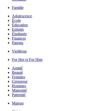
Famille
Adolescence
École
Éducation
Enfants
Étudiants
Finances
Parents
Vieillesse
For Her et For Him
Amitié
Beauté
Femmes
Grossesse
Hommes
Maternité
Paternité
Maison