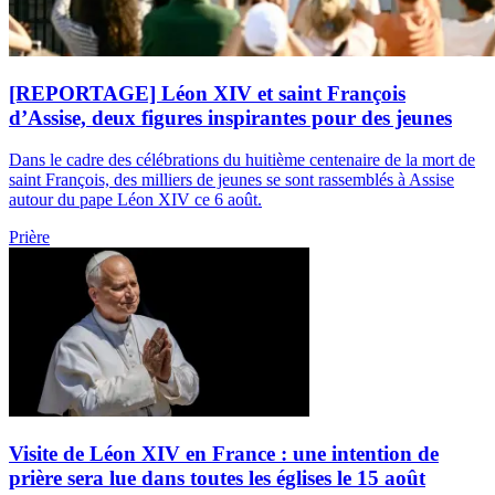
[REPORTAGE] Léon XIV et saint François
d’Assise, deux figures inspirantes pour des jeunes
Dans le cadre des célébrations du huitième centenaire de la mort de
saint François, des milliers de jeunes se sont rassemblés à Assise
autour du pape Léon XIV ce 6 août.
Prière
Visite de Léon XIV en France : une intention de
prière sera lue dans toutes les églises le 15 août