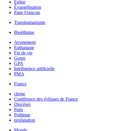
Église
Évangélisation
Pape François
Transhumanisme
Bioéthique
Avortement
Euthanasie
Fin de vie
Genre
GPA
Intelligence artificielle
PMA
France
clerge
Conférence des évêques de France
Diocèses
Paris
Politique
profanation
Monde