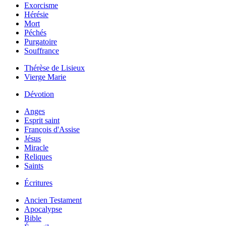
Exorcisme
Hérésie
Mort
Péchés
Purgatoire
Souffrance
Thérèse de Lisieux
Vierge Marie
Dévotion
Anges
Esprit saint
François d'Assise
Jésus
Miracle
Reliques
Saints
Écritures
Ancien Testament
Apocalypse
Bible