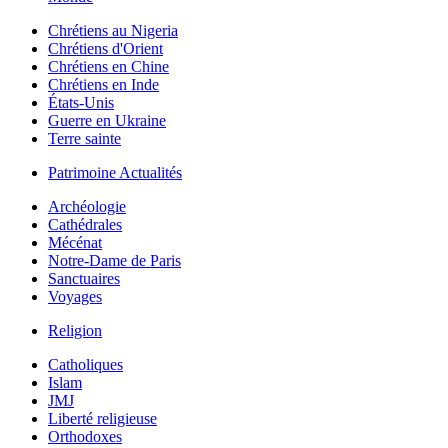
Chrétiens au Nigeria
Chrétiens d'Orient
Chrétiens en Chine
Chrétiens en Inde
États-Unis
Guerre en Ukraine
Terre sainte
Patrimoine Actualités
Archéologie
Cathédrales
Mécénat
Notre-Dame de Paris
Sanctuaires
Voyages
Religion
Catholiques
Islam
JMJ
Liberté religieuse
Orthodoxes