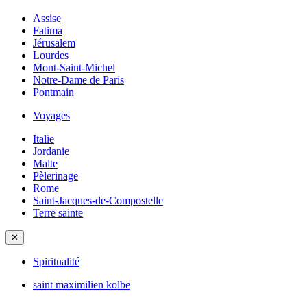
Assise
Fatima
Jérusalem
Lourdes
Mont-Saint-Michel
Notre-Dame de Paris
Pontmain
Voyages
Italie
Jordanie
Malte
Pèlerinage
Rome
Saint-Jacques-de-Compostelle
Terre sainte
✕
Spiritualité
saint maximilien kolbe