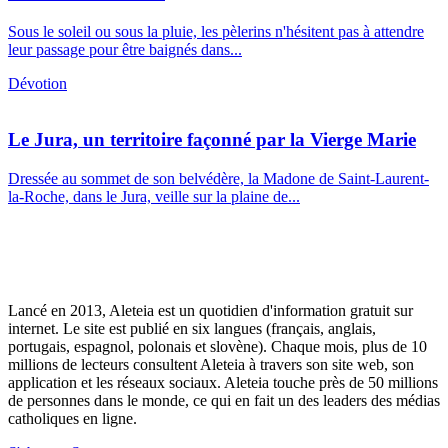
Sous le soleil ou sous la pluie, les pèlerins n'hésitent pas à attendre
leur passage pour être baignés dans...
Dévotion
Le Jura, un territoire façonné par la Vierge Marie
Dressée au sommet de son belvédère, la Madone de Saint-Laurent-
la-Roche, dans le Jura, veille sur la plaine de...
Lancé en 2013, Aleteia est un quotidien d'information gratuit sur
internet. Le site est publié en six langues (français, anglais,
portugais, espagnol, polonais et slovène). Chaque mois, plus de 10
millions de lecteurs consultent Aleteia à travers son site web, son
application et les réseaux sociaux. Aleteia touche près de 50 millions
de personnes dans le monde, ce qui en fait un des leaders des médias
catholiques en ligne.