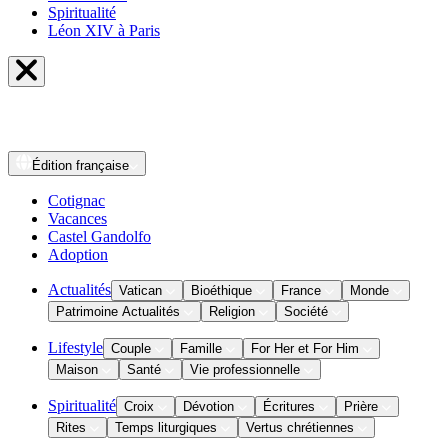
Spiritualité
Léon XIV à Paris
Édition
française
Cotignac
Vacances
Castel Gandolfo
Adoption
Actualités
Vatican
Bioéthique
France
Monde
Patrimoine Actualités
Religion
Société
Lifestyle
Couple
Famille
For Her et For Him
Maison
Santé
Vie professionnelle
Spiritualité
Croix
Dévotion
Écritures
Prière
Rites
Temps liturgiques
Vertus chrétiennes