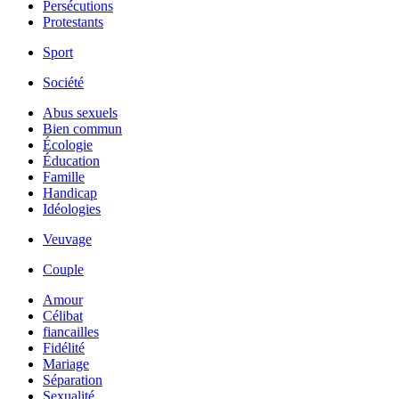
Persécutions
Protestants
Sport
Société
Abus sexuels
Bien commun
Écologie
Éducation
Famille
Handicap
Idéologies
Veuvage
Couple
Amour
Célibat
fiancailles
Fidélité
Mariage
Séparation
Sexualité