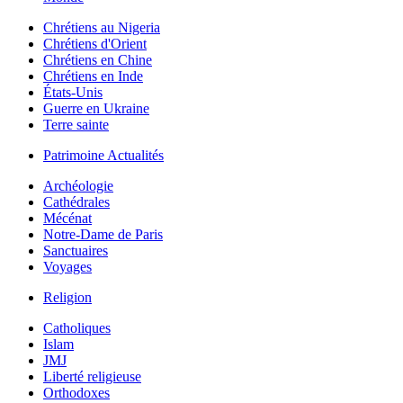
Chrétiens au Nigeria
Chrétiens d'Orient
Chrétiens en Chine
Chrétiens en Inde
États-Unis
Guerre en Ukraine
Terre sainte
Patrimoine Actualités
Archéologie
Cathédrales
Mécénat
Notre-Dame de Paris
Sanctuaires
Voyages
Religion
Catholiques
Islam
JMJ
Liberté religieuse
Orthodoxes