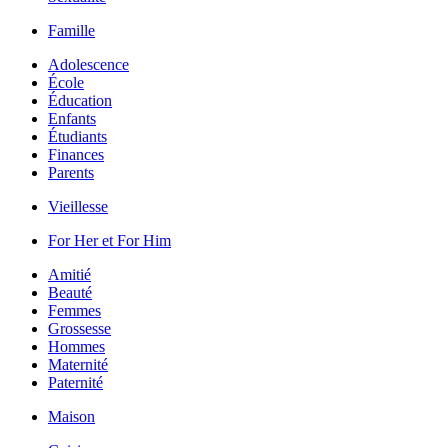
Famille
Adolescence
École
Éducation
Enfants
Étudiants
Finances
Parents
Vieillesse
For Her et For Him
Amitié
Beauté
Femmes
Grossesse
Hommes
Maternité
Paternité
Maison