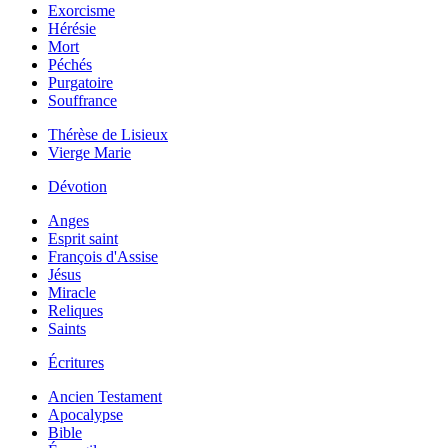
Exorcisme
Hérésie
Mort
Péchés
Purgatoire
Souffrance
Thérèse de Lisieux
Vierge Marie
Dévotion
Anges
Esprit saint
François d'Assise
Jésus
Miracle
Reliques
Saints
Écritures
Ancien Testament
Apocalypse
Bible