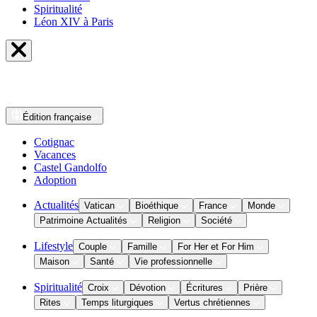
Spiritualité
Léon XIV à Paris
Édition
française
Cotignac
Vacances
Castel Gandolfo
Adoption
Actualités
Vatican
Bioéthique
France
Monde
Patrimoine Actualités
Religion
Société
Lifestyle
Couple
Famille
For Her et For Him
Maison
Santé
Vie professionnelle
Spiritualité
Croix
Dévotion
Écritures
Prière
Rites
Temps liturgiques
Vertus chrétiennes