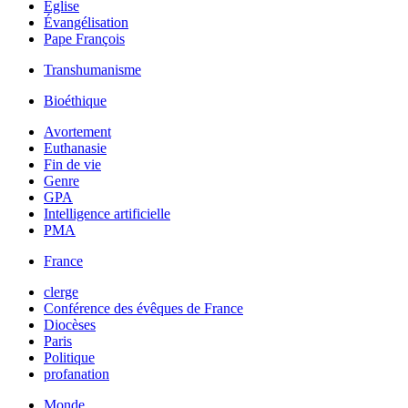
Église
Évangélisation
Pape François
Transhumanisme
Bioéthique
Avortement
Euthanasie
Fin de vie
Genre
GPA
Intelligence artificielle
PMA
France
clerge
Conférence des évêques de France
Diocèses
Paris
Politique
profanation
Monde