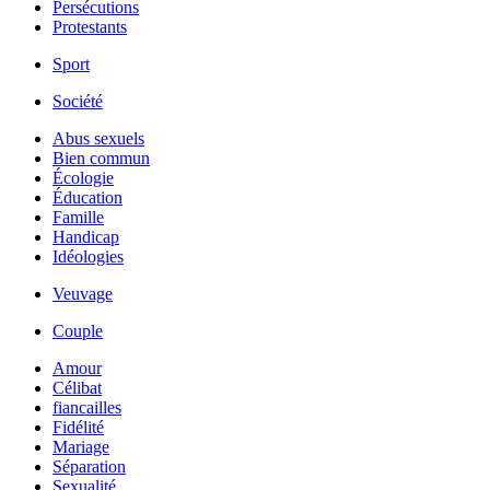
Persécutions
Protestants
Sport
Société
Abus sexuels
Bien commun
Écologie
Éducation
Famille
Handicap
Idéologies
Veuvage
Couple
Amour
Célibat
fiancailles
Fidélité
Mariage
Séparation
Sexualité