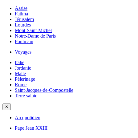
Assise
Fatima
Jérusalem
Lourdes
Mont-Saint-Michel
Notre-Dame de Paris
Pontmain
Voyages
Italie
Jordanie
Malte
Pèlerinage
Rome
Saint-Jacques-de-Compostelle
Terre sainte
✕
Au quotidien
Pape Jean XXIII