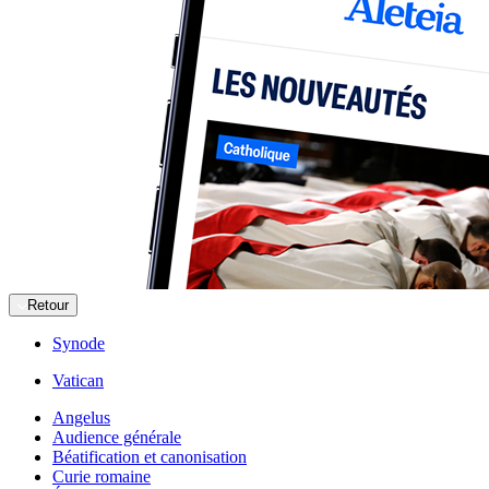
Retour
Synode
Vatican
Angelus
Audience générale
Béatification et canonisation
Curie romaine