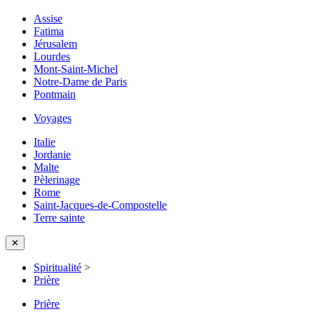
Assise
Fatima
Jérusalem
Lourdes
Mont-Saint-Michel
Notre-Dame de Paris
Pontmain
Voyages
Italie
Jordanie
Malte
Pèlerinage
Rome
Saint-Jacques-de-Compostelle
Terre sainte
✕
Spiritualité
>
Prière
Prière