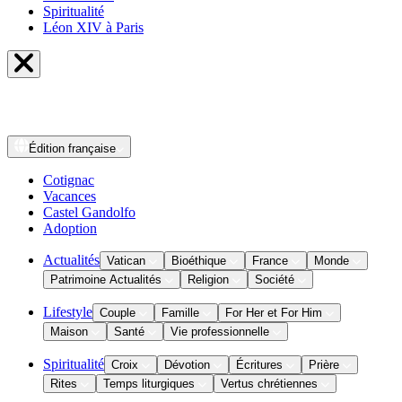
Spiritualité
Léon XIV à Paris
Édition
française
Cotignac
Vacances
Castel Gandolfo
Adoption
Actualités
Vatican
Bioéthique
France
Monde
Patrimoine Actualités
Religion
Société
Lifestyle
Couple
Famille
For Her et For Him
Maison
Santé
Vie professionnelle
Spiritualité
Croix
Dévotion
Écritures
Prière
Rites
Temps liturgiques
Vertus chrétiennes