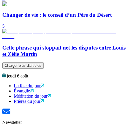
Changer de vie : le conseil d’un Père du Désert
5
Cette phrase qui stoppait net les disputes entre Louis
et Zélie Martin
Charger plus d'articles
jeudi 6 août
La fête du jour
Évangile
Méditation du jour
Prières du jour
Newsletter