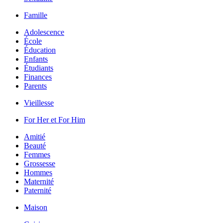
Famille
Adolescence
École
Éducation
Enfants
Étudiants
Finances
Parents
Vieillesse
For Her et For Him
Amitié
Beauté
Femmes
Grossesse
Hommes
Maternité
Paternité
Maison