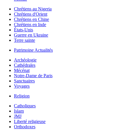
Chrétiens au Nigeria
Chrétiens d'Orient
Chrétiens en Chine
Chrétiens en Inde
États-Unis
Guerre en Ukraine
Terre sainte
Patrimoine Actualités
Archéologie
Cathédrales
Mécénat
Notre-Dame de Paris
Sanctuaires
Voyages
Religion
Catholiques
Islam
JMJ
Liberté religieuse
Orthodoxes