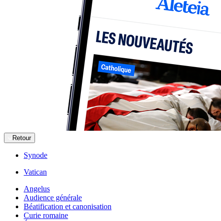
Retour
Synode
Vatican
Angelus
Audience générale
Béatification et canonisation
Curie romaine