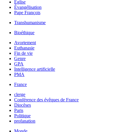
Église
Évangélisation
Pape François
Transhumanisme
Bioéthique
Avortement
Euthanasie
Fin de vie
Genre
GPA
Intelligence artificielle
PMA
France
clerge
Conférence des évêques de France
Diocèses
Paris
Politique
profanation
Monde