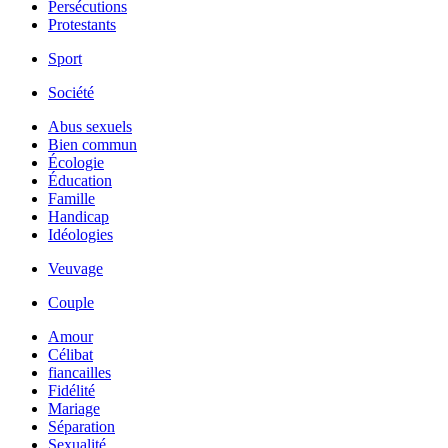
Persécutions
Protestants
Sport
Société
Abus sexuels
Bien commun
Écologie
Éducation
Famille
Handicap
Idéologies
Veuvage
Couple
Amour
Célibat
fiancailles
Fidélité
Mariage
Séparation
Sexualité