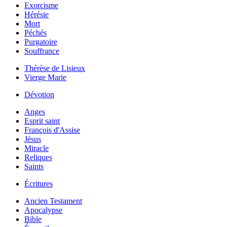
Exorcisme
Hérésie
Mort
Péchés
Purgatoire
Souffrance
Thérèse de Lisieux
Vierge Marie
Dévotion
Anges
Esprit saint
François d'Assise
Jésus
Miracle
Reliques
Saints
Écritures
Ancien Testament
Apocalypse
Bible