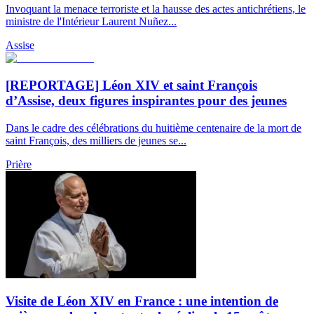
Invoquant la menace terroriste et la hausse des actes antichrétiens, le
ministre de l'Intérieur Laurent Nuñez...
Assise
[REPORTAGE] Léon XIV et saint François
d’Assise, deux figures inspirantes pour des jeunes
Dans le cadre des célébrations du huitième centenaire de la mort de
saint François, des milliers de jeunes se...
Prière
Visite de Léon XIV en France : une intention de