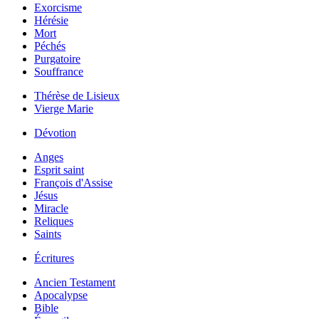
Exorcisme
Hérésie
Mort
Péchés
Purgatoire
Souffrance
Thérèse de Lisieux
Vierge Marie
Dévotion
Anges
Esprit saint
François d'Assise
Jésus
Miracle
Reliques
Saints
Écritures
Ancien Testament
Apocalypse
Bible