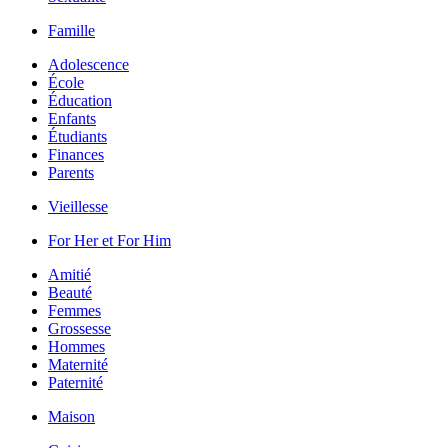
Famille
Adolescence
École
Éducation
Enfants
Étudiants
Finances
Parents
Vieillesse
For Her et For Him
Amitié
Beauté
Femmes
Grossesse
Hommes
Maternité
Paternité
Maison