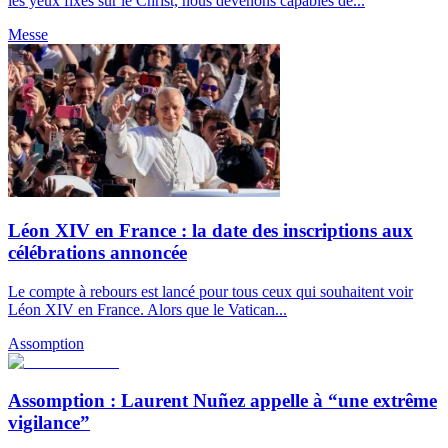
les yeux fixés sur le Christ, nous devenons capables de...
Messe
Léon XIV en France : la date des inscriptions aux
célébrations annoncée
Le compte à rebours est lancé pour tous ceux qui souhaitent voir
Léon XIV en France. Alors que le Vatican...
Assomption
Assomption : Laurent Nuñez appelle à “une extrême
vigilance”