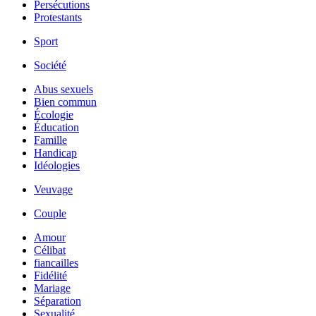
Persécutions
Protestants
Sport
Société
Abus sexuels
Bien commun
Écologie
Éducation
Famille
Handicap
Idéologies
Veuvage
Couple
Amour
Célibat
fiancailles
Fidélité
Mariage
Séparation
Sexualité