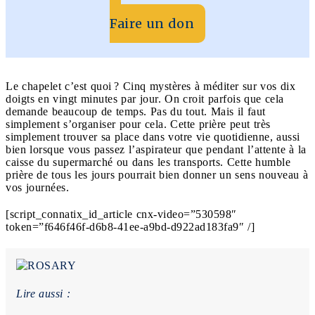
Faire un don
Le chapelet c’est quoi ? Cinq mystères à méditer sur vos dix
doigts en vingt minutes par jour. On croit parfois que cela
demande beaucoup de temps. Pas du tout. Mais il faut
simplement s’organiser pour cela. Cette prière peut très
simplement trouver sa place dans votre vie quotidienne, aussi
bien lorsque vous passez l’aspirateur que pendant l’attente à la
caisse du supermarché ou dans les transports. Cette humble
prière de tous les jours pourrait bien donner un sens nouveau à
vos journées.
[script_connatix_id_article cnx-video=”530598″
token=”f646f46f-d6b8-41ee-a9bd-d922ad183fa9″ /]
Lire aussi :