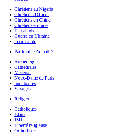
Chrétiens au Nigeria
Chrétiens d'Orient
Chrétiens en Chine
Chrétiens en Inde
États-Unis
Guerre en Ukraine
Terre sainte
Patrimoine Actualités
Archéologie
Cathédrales
Mécénat
Notre-Dame de Paris
Sanctuaires
Voyages
Religion
Catholiques
Islam
JMJ
Liberté religieuse
Orthodoxes