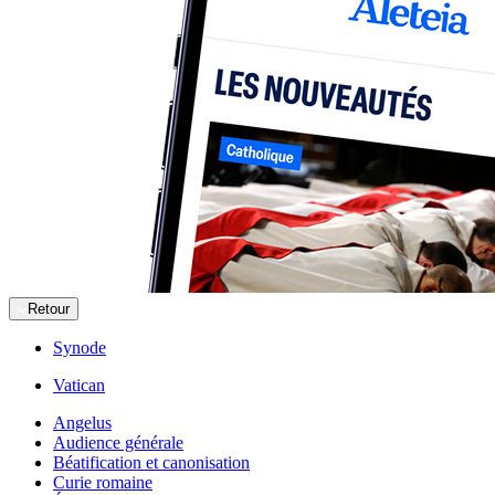
Retour
Synode
Vatican
Angelus
Audience générale
Béatification et canonisation
Curie romaine