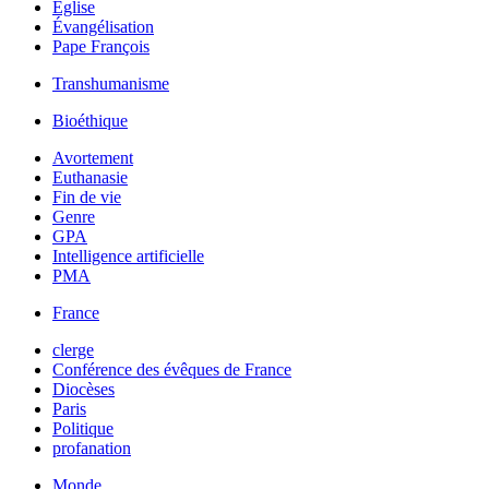
Église
Évangélisation
Pape François
Transhumanisme
Bioéthique
Avortement
Euthanasie
Fin de vie
Genre
GPA
Intelligence artificielle
PMA
France
clerge
Conférence des évêques de France
Diocèses
Paris
Politique
profanation
Monde