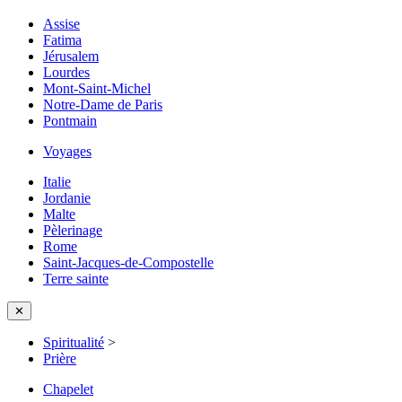
Assise
Fatima
Jérusalem
Lourdes
Mont-Saint-Michel
Notre-Dame de Paris
Pontmain
Voyages
Italie
Jordanie
Malte
Pèlerinage
Rome
Saint-Jacques-de-Compostelle
Terre sainte
✕
Spiritualité
>
Prière
Chapelet