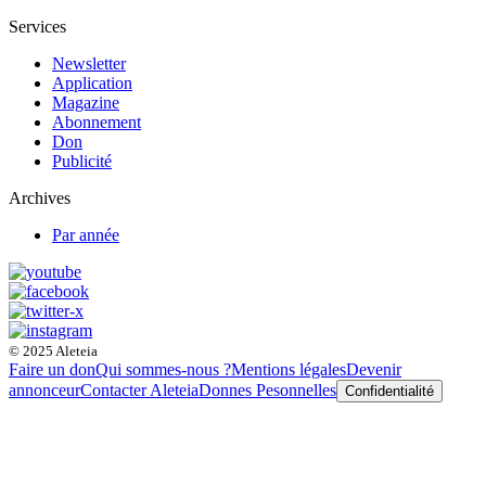
Services
Newsletter
Application
Magazine
Abonnement
Don
Publicité
Archives
Par année
© 2025 Aleteia
Faire un don
Qui sommes-nous ?
Mentions légales
Devenir
annonceur
Contacter Aleteia
Donnes Pesonnelles
Confidentialité