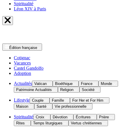
Spiritualité
Léon XIV à Paris
Édition
française
Cotignac
Vacances
Castel Gandolfo
Adoption
Actualités
Vatican
Bioéthique
France
Monde
Patrimoine Actualités
Religion
Société
Lifestyle
Couple
Famille
For Her et For Him
Maison
Santé
Vie professionnelle
Spiritualité
Croix
Dévotion
Écritures
Prière
Rites
Temps liturgiques
Vertus chrétiennes