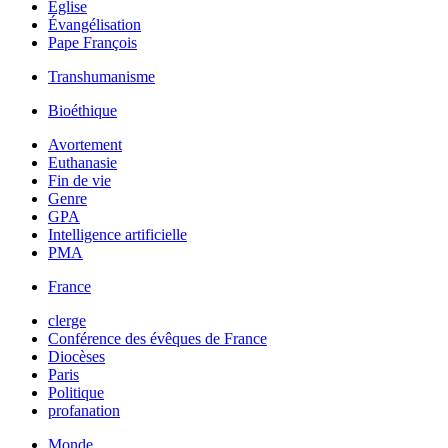
Église
Évangélisation
Pape François
Transhumanisme
Bioéthique
Avortement
Euthanasie
Fin de vie
Genre
GPA
Intelligence artificielle
PMA
France
clerge
Conférence des évêques de France
Diocèses
Paris
Politique
profanation
Monde