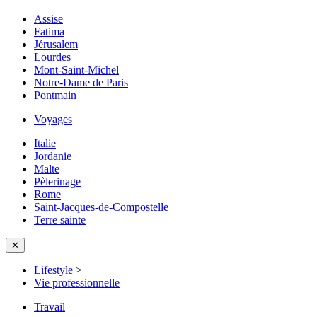
Assise
Fatima
Jérusalem
Lourdes
Mont-Saint-Michel
Notre-Dame de Paris
Pontmain
Voyages
Italie
Jordanie
Malte
Pèlerinage
Rome
Saint-Jacques-de-Compostelle
Terre sainte
✕
Lifestyle
>
Vie professionnelle
Travail