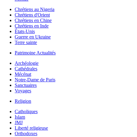
Chrétiens au Nigeria
Chrétiens d'Orient
Chrétiens en Chine
Chrétiens en Inde
États-Unis
Guerre en Ukraine
Terre sainte
Patrimoine Actualités
Archéologie
Cathédrales
Mécénat
Notre-Dame de Paris
Sanctuaires
Voyages
Religion
Catholiques
Islam
JMJ
Liberté religieuse
Orthodoxes