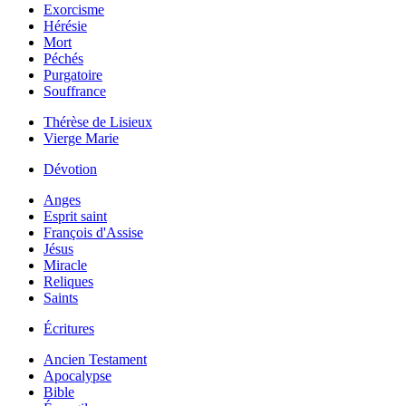
Exorcisme
Hérésie
Mort
Péchés
Purgatoire
Souffrance
Thérèse de Lisieux
Vierge Marie
Dévotion
Anges
Esprit saint
François d'Assise
Jésus
Miracle
Reliques
Saints
Écritures
Ancien Testament
Apocalypse
Bible