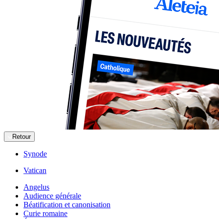
Retour
Synode
Vatican
Angelus
Audience générale
Béatification et canonisation
Curie romaine