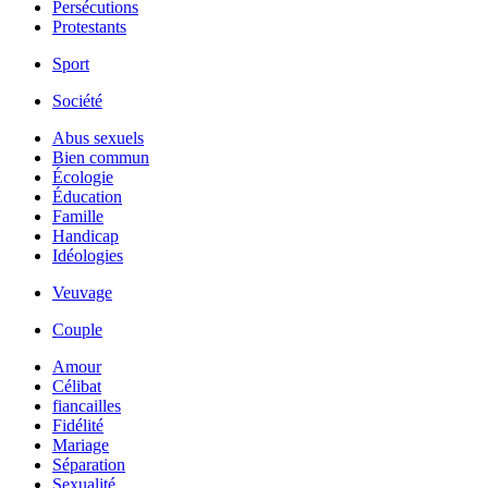
Persécutions
Protestants
Sport
Société
Abus sexuels
Bien commun
Écologie
Éducation
Famille
Handicap
Idéologies
Veuvage
Couple
Amour
Célibat
fiancailles
Fidélité
Mariage
Séparation
Sexualité