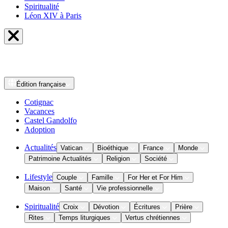
Spiritualité
Léon XIV à Paris
Édition
française
Cotignac
Vacances
Castel Gandolfo
Adoption
Actualités
Vatican
Bioéthique
France
Monde
Patrimoine Actualités
Religion
Société
Lifestyle
Couple
Famille
For Her et For Him
Maison
Santé
Vie professionnelle
Spiritualité
Croix
Dévotion
Écritures
Prière
Rites
Temps liturgiques
Vertus chrétiennes