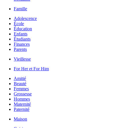
Famille
Adolescence
École
Éducation
Enfants
Étudiants
Finances
Parents
Vieillesse
For Her et For Him
Amitié
Beauté
Femmes
Grossesse
Hommes
Maternité
Paternité
Maison