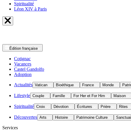
Spiritualité
Léon XIV à Paris
Édition
française
Cotignac
Vacances
Castel Gandolfo
Adoption
Actualités
Vatican
Bioéthique
France
Monde
Patri
Lifestyle
Couple
Famille
For Her et For Him
Maison
Spiritualité
Croix
Dévotion
Écritures
Prière
Rites
Découvertes
Arts
Histoire
Patrimoine Culture
Sanctuai
Services