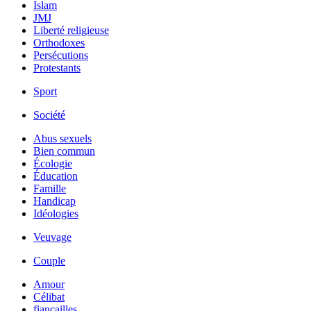
Islam
JMJ
Liberté religieuse
Orthodoxes
Persécutions
Protestants
Sport
Société
Abus sexuels
Bien commun
Écologie
Éducation
Famille
Handicap
Idéologies
Veuvage
Couple
Amour
Célibat
fiancailles