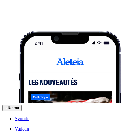
Retour
Synode
Vatican