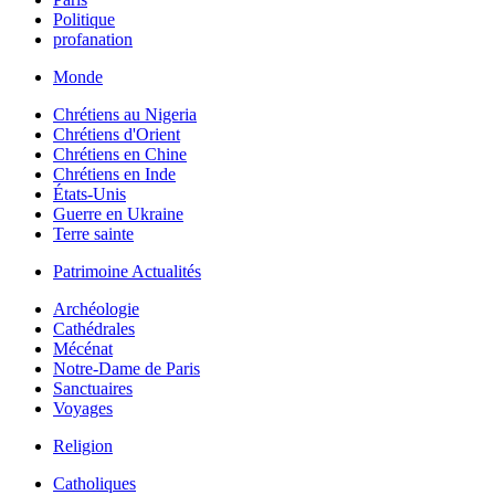
Politique
profanation
Monde
Chrétiens au Nigeria
Chrétiens d'Orient
Chrétiens en Chine
Chrétiens en Inde
États-Unis
Guerre en Ukraine
Terre sainte
Patrimoine Actualités
Archéologie
Cathédrales
Mécénat
Notre-Dame de Paris
Sanctuaires
Voyages
Religion
Catholiques