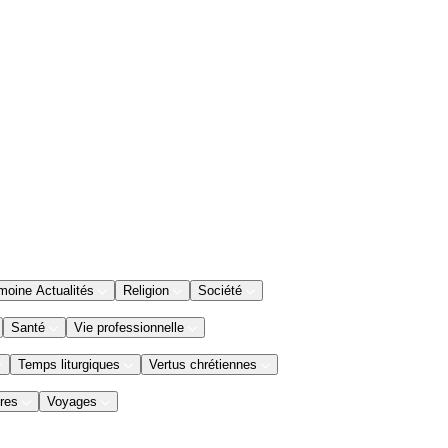
moine Actualités
Religion
Société
Santé
Vie professionnelle
Temps liturgiques
Vertus chrétiennes
res
Voyages