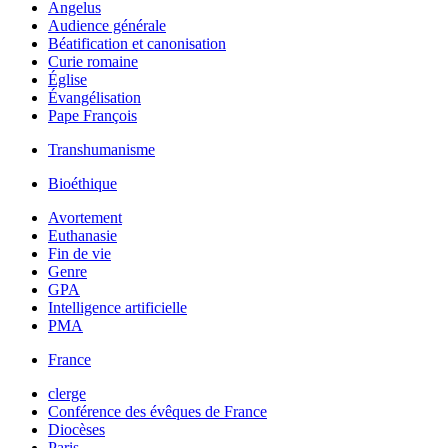
Angelus
Audience générale
Béatification et canonisation
Curie romaine
Église
Évangélisation
Pape François
Transhumanisme
Bioéthique
Avortement
Euthanasie
Fin de vie
Genre
GPA
Intelligence artificielle
PMA
France
clerge
Conférence des évêques de France
Diocèses
Paris