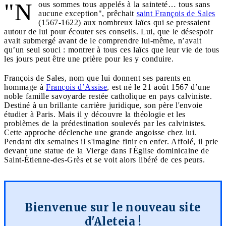
"N
ous sommes tous appelés à la sainteté… tous sans
aucune exception", prêchait
saint François de Sales
(1567-1622) aux nombreux laïcs qui se pressaient
autour de lui pour écouter ses conseils. Lui, que le désespoir
avait submergé avant de le comprendre lui-même, n’avait
qu’un seul souci : montrer à tous ces laïcs que leur vie de tous
les jours peut être une prière pour les y conduire.
François de Sales, nom que lui donnent ses parents en
hommage à
François d’Assise
, est né le 21 août 1567 d’une
noble famille savoyarde restée catholique en pays calviniste.
Destiné à un brillante carrière juridique, son père l'envoie
étudier à Paris. Mais il y découvre la théologie et les
problèmes de la prédestination soulevés par les calvinistes.
Cette approche déclenche une grande angoisse chez lui.
Pendant dix semaines il s'imagine finir en enfer. Affolé, il prie
devant une statue de la Vierge dans l'Église dominicaine de
Saint-Étienne-des-Grès et se voit alors libéré de ces peurs.
Bienvenue sur le nouveau site
d'Aleteia !