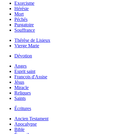
Exorcisme
Hérésie
Mort
Péchés
Purgatoire
Souffrance
Thérèse de Lisieux
Vierge Marie
Dévotion
Anges
Esprit saint
François d'Assise
Jésus
Miracle
Reliques
Saints
Écritures
Ancien Testament
Apocalypse
Bible