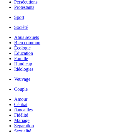
Persécutions
Protestants
Sport
Société
Abus sexuels
Bien commun
Écologie
Éducation
Famille
Handicap
Idéologies
Veuvage
Couple
Amour
Célibat
fiancailles
Fidélité
Mariage
Séparation
Sexualité