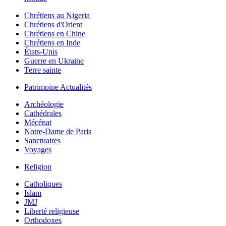
Chrétiens au Nigeria
Chrétiens d'Orient
Chrétiens en Chine
Chrétiens en Inde
États-Unis
Guerre en Ukraine
Terre sainte
Patrimoine Actualités
Archéologie
Cathédrales
Mécénat
Notre-Dame de Paris
Sanctuaires
Voyages
Religion
Catholiques
Islam
JMJ
Liberté religieuse
Orthodoxes