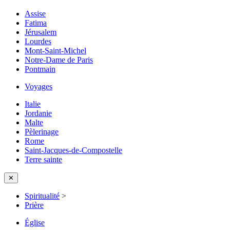
Assise
Fatima
Jérusalem
Lourdes
Mont-Saint-Michel
Notre-Dame de Paris
Pontmain
Voyages
Italie
Jordanie
Malte
Pèlerinage
Rome
Saint-Jacques-de-Compostelle
Terre sainte
✕
Spiritualité
>
Prière
Église