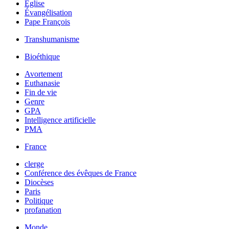
Église
Évangélisation
Pape François
Transhumanisme
Bioéthique
Avortement
Euthanasie
Fin de vie
Genre
GPA
Intelligence artificielle
PMA
France
clerge
Conférence des évêques de France
Diocèses
Paris
Politique
profanation
Monde