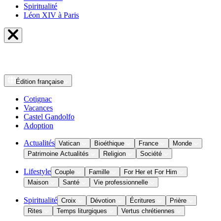
Spiritualité
Léon XIV à Paris
Édition
française
Cotignac
Vacances
Castel Gandolfo
Adoption
Actualités
Vatican
Bioéthique
France
Monde
Patrimoine Actualités
Religion
Société
Lifestyle
Couple
Famille
For Her et For Him
Maison
Santé
Vie professionnelle
Spiritualité
Croix
Dévotion
Écritures
Prière
Rites
Temps liturgiques
Vertus chrétiennes