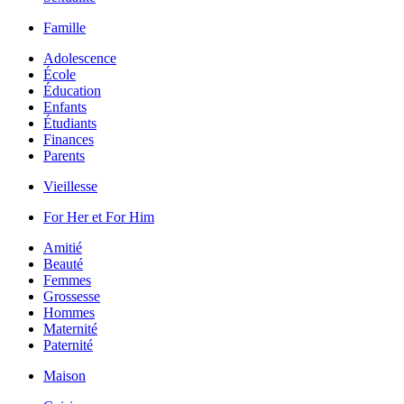
Famille
Adolescence
École
Éducation
Enfants
Étudiants
Finances
Parents
Vieillesse
For Her et For Him
Amitié
Beauté
Femmes
Grossesse
Hommes
Maternité
Paternité
Maison