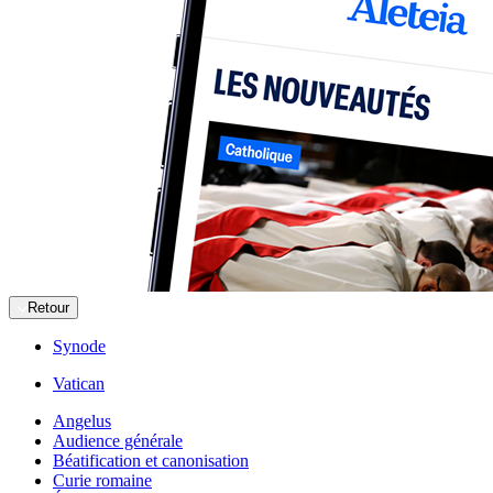
Retour
Synode
Vatican
Angelus
Audience générale
Béatification et canonisation
Curie romaine