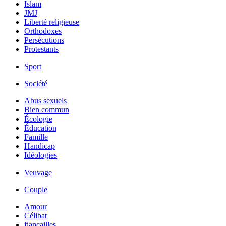
Islam
JMJ
Liberté religieuse
Orthodoxes
Persécutions
Protestants
Sport
Société
Abus sexuels
Bien commun
Écologie
Éducation
Famille
Handicap
Idéologies
Veuvage
Couple
Amour
Célibat
fiancailles