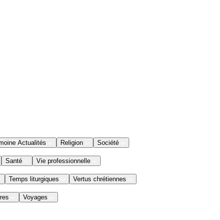
moine Actualités
Religion
Société
Santé
Vie professionnelle
Temps liturgiques
Vertus chrétiennes
res
Voyages