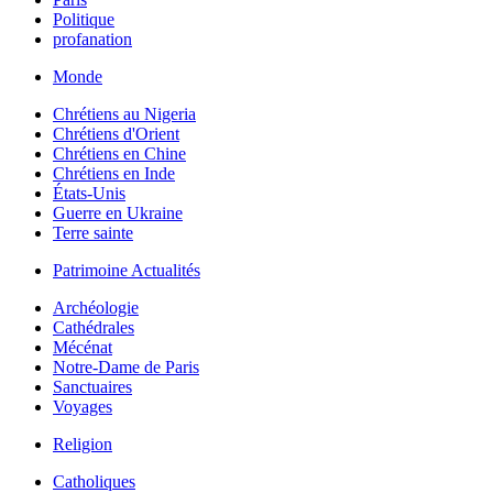
Politique
profanation
Monde
Chrétiens au Nigeria
Chrétiens d'Orient
Chrétiens en Chine
Chrétiens en Inde
États-Unis
Guerre en Ukraine
Terre sainte
Patrimoine Actualités
Archéologie
Cathédrales
Mécénat
Notre-Dame de Paris
Sanctuaires
Voyages
Religion
Catholiques