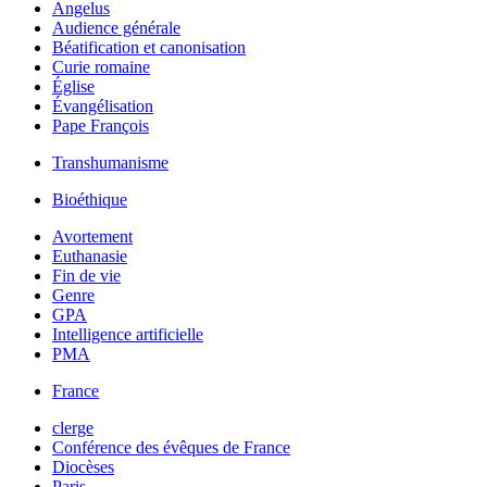
Angelus
Audience générale
Béatification et canonisation
Curie romaine
Église
Évangélisation
Pape François
Transhumanisme
Bioéthique
Avortement
Euthanasie
Fin de vie
Genre
GPA
Intelligence artificielle
PMA
France
clerge
Conférence des évêques de France
Diocèses
Paris