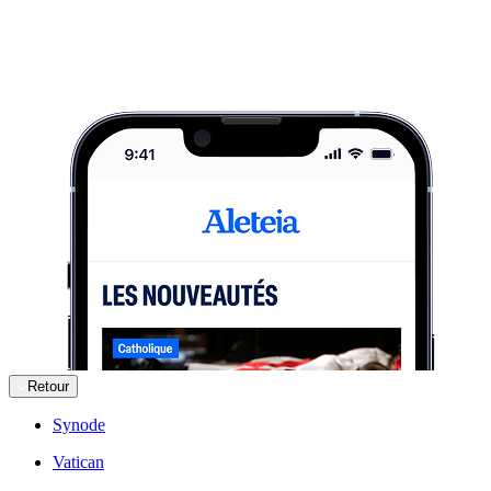
Retour
Synode
Vatican