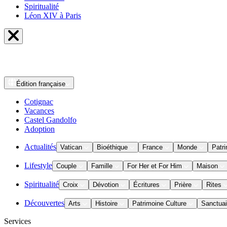
Spiritualité
Léon XIV à Paris
Édition
française
Cotignac
Vacances
Castel Gandolfo
Adoption
Actualités
Vatican
Bioéthique
France
Monde
Patri
Lifestyle
Couple
Famille
For Her et For Him
Maison
Spiritualité
Croix
Dévotion
Écritures
Prière
Rites
Découvertes
Arts
Histoire
Patrimoine Culture
Sanctuai
Services