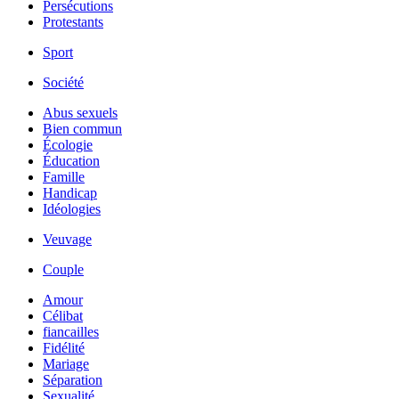
Persécutions
Protestants
Sport
Société
Abus sexuels
Bien commun
Écologie
Éducation
Famille
Handicap
Idéologies
Veuvage
Couple
Amour
Célibat
fiancailles
Fidélité
Mariage
Séparation
Sexualité