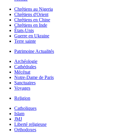
Chrétiens au Nigeria
Chrétiens d'Orient
Chrétiens en Chine
Chrétiens en Inde
États-Unis
Guerre en Ukraine
Terre sainte
Patrimoine Actualités
Archéologie
Cathédrales
Mécénat
Notre-Dame de Paris
Sanctuaires
Voyages
Religion
Catholiques
Islam
JMJ
Liberté religieuse
Orthodoxes