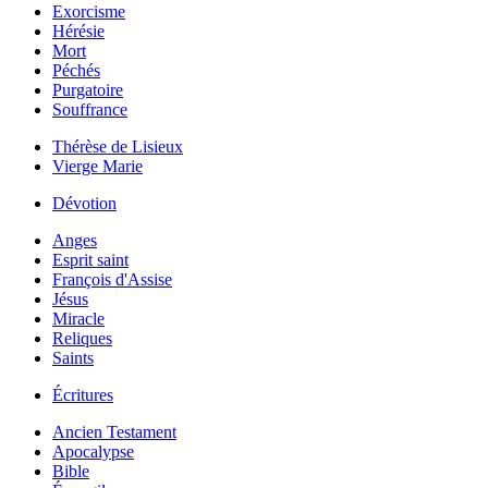
Exorcisme
Hérésie
Mort
Péchés
Purgatoire
Souffrance
Thérèse de Lisieux
Vierge Marie
Dévotion
Anges
Esprit saint
François d'Assise
Jésus
Miracle
Reliques
Saints
Écritures
Ancien Testament
Apocalypse
Bible