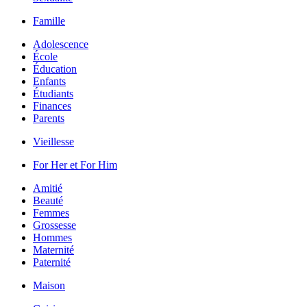
Famille
Adolescence
École
Éducation
Enfants
Étudiants
Finances
Parents
Vieillesse
For Her et For Him
Amitié
Beauté
Femmes
Grossesse
Hommes
Maternité
Paternité
Maison