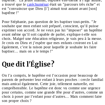
baptême." La jeune maman, baptisée elle-même à l’âge adulte,
a trouvé que le
catéchuménat
était un "parcours très riche" et
est "convaincue que Dieu [l’] aimait tout autant avant [son]
baptême !"
Pour Stéphanie, pas question de les baptiser tout-petits. "Je
souhaite que mon enfant soit préparé, conscient, qu’il puisse
exprimer son accord. Je ne veux pas lui "imposer" un baptême
avant même qu’il soit capable de parler, explique-t-elle son
choix. Malgré une éducation religieuse, je vais peu à la messe.
Je crois en Dieu et j’espère que mes enfants croiront en Lui
également, c’est la raison pour laquelle je souhaite les faire
baptiser… mais on a le temps !"
Que dit l'Église ?
On l’a compris, le baptême est l’occasion pour beaucoup de
parents de présenter leur enfant à leurs proches : cercle familial
mais amical également. Cette joie, tellement naturelle, est
compréhensible. Le baptême est donc vu comme une urgence
pour certains, comme une grande fête pour d’autres, comme un
choix à poser par l’enfant pour d’autres… Mais comment faire
son propre choix ?