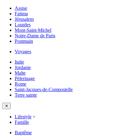
Assise
Fatima
Jérusalem
Lourdes
Mont-Saint-Michel
Notre-Dame de Paris
Pontmain
Voyages
Italie
Jordanie
Malte
Pèlerinage
Rome
Saint-Jacques-de-Compostelle
Terre sainte
✕
Lifestyle
>
Famille
Baptême