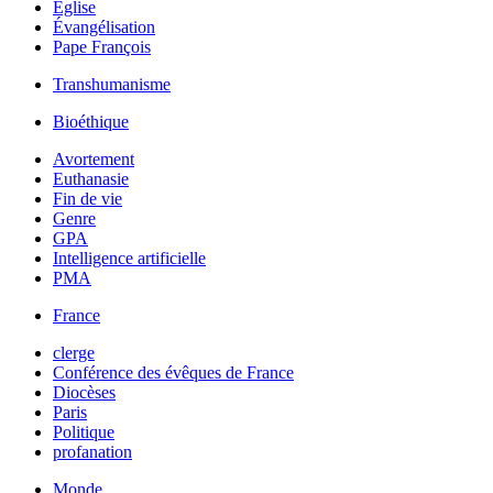
Église
Évangélisation
Pape François
Transhumanisme
Bioéthique
Avortement
Euthanasie
Fin de vie
Genre
GPA
Intelligence artificielle
PMA
France
clerge
Conférence des évêques de France
Diocèses
Paris
Politique
profanation
Monde