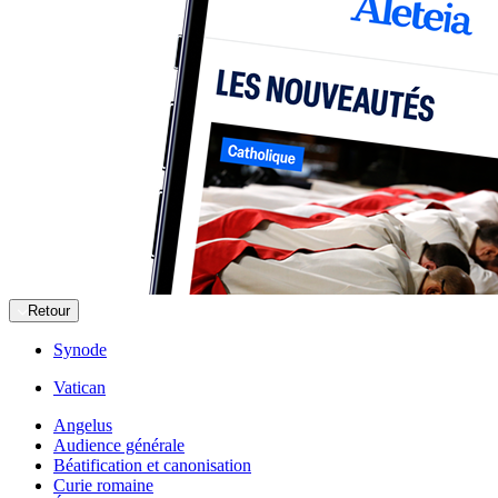
Retour
Synode
Vatican
Angelus
Audience générale
Béatification et canonisation
Curie romaine