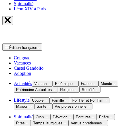
Spiritualité
Léon XIV à Paris
Édition
française
Cotignac
Vacances
Castel Gandolfo
Adoption
Actualités
Vatican
Bioéthique
France
Monde
Patrimoine Actualités
Religion
Société
Lifestyle
Couple
Famille
For Her et For Him
Maison
Santé
Vie professionnelle
Spiritualité
Croix
Dévotion
Écritures
Prière
Rites
Temps liturgiques
Vertus chrétiennes