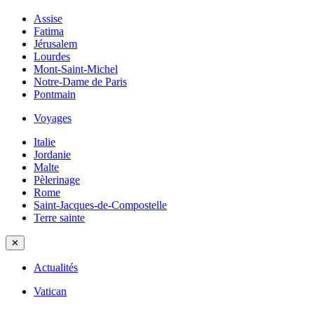
Assise
Fatima
Jérusalem
Lourdes
Mont-Saint-Michel
Notre-Dame de Paris
Pontmain
Voyages
Italie
Jordanie
Malte
Pèlerinage
Rome
Saint-Jacques-de-Compostelle
Terre sainte
✕
Actualités
Vatican