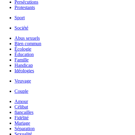
Persécutions
Protestants
Sport
Société
Abus sexuels
Bien commun
Écologie
Éducation
Famille
Handicap
Idéologies
Veuvage
Couple
Amour
Célibat
fiancailles
Fidélité
Mariage
Séparation
Sexualité