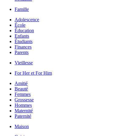
Famille
Adolescence
École
Éducation
Enfants
Étudiants
Finances
Parents
Vieillesse
For Her et For Him
Amitié
Beauté
Femmes
Grossesse
Hommes
Maternité
Paternité
Maison