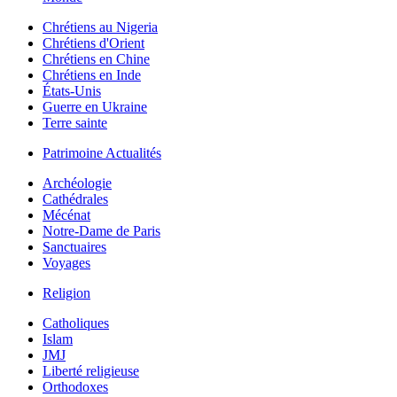
Chrétiens au Nigeria
Chrétiens d'Orient
Chrétiens en Chine
Chrétiens en Inde
États-Unis
Guerre en Ukraine
Terre sainte
Patrimoine Actualités
Archéologie
Cathédrales
Mécénat
Notre-Dame de Paris
Sanctuaires
Voyages
Religion
Catholiques
Islam
JMJ
Liberté religieuse
Orthodoxes