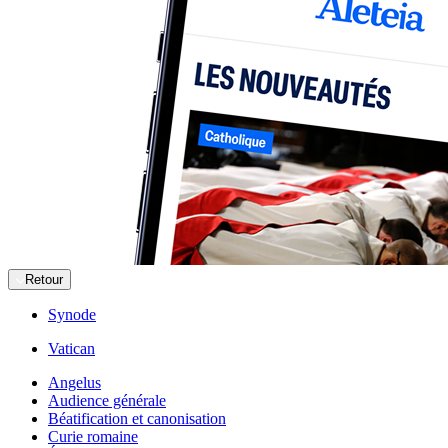
Retour
Synode
Vatican
Angelus
Audience générale
Béatification et canonisation
Curie romaine