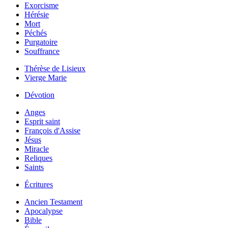
Exorcisme
Hérésie
Mort
Péchés
Purgatoire
Souffrance
Thérèse de Lisieux
Vierge Marie
Dévotion
Anges
Esprit saint
François d'Assise
Jésus
Miracle
Reliques
Saints
Écritures
Ancien Testament
Apocalypse
Bible