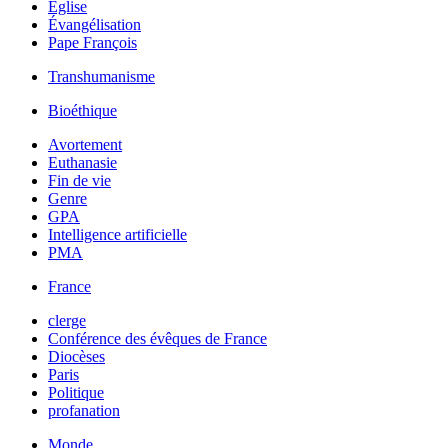
Église
Évangélisation
Pape François
Transhumanisme
Bioéthique
Avortement
Euthanasie
Fin de vie
Genre
GPA
Intelligence artificielle
PMA
France
clerge
Conférence des évêques de France
Diocèses
Paris
Politique
profanation
Monde