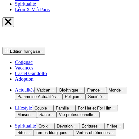
Spiritualité
Léon XIV à Paris
Édition
française
Cotignac
Vacances
Castel Gandolfo
Adoption
Actualités
Vatican
Bioéthique
France
Monde
Patrimoine Actualités
Religion
Société
Lifestyle
Couple
Famille
For Her et For Him
Maison
Santé
Vie professionnelle
Spiritualité
Croix
Dévotion
Écritures
Prière
Rites
Temps liturgiques
Vertus chrétiennes