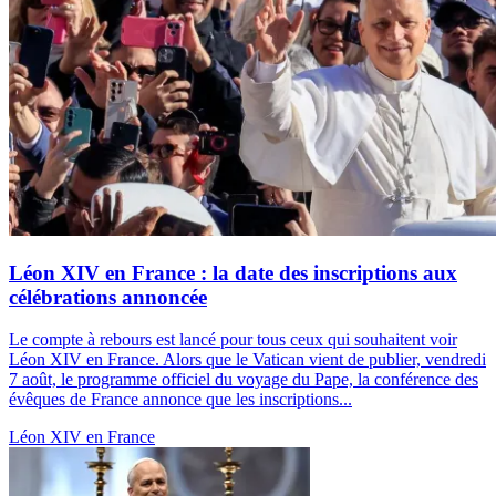
Léon XIV en France : la date des inscriptions aux
célébrations annoncée
Le compte à rebours est lancé pour tous ceux qui souhaitent voir
Léon XIV en France. Alors que le Vatican vient de publier, vendredi
7 août, le programme officiel du voyage du Pape, la conférence des
évêques de France annonce que les inscriptions...
Léon XIV en France