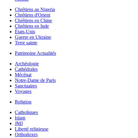
Chrétiens au Nigeria
Chrétiens d'Orient
Chrétiens en Chine
Chrétiens en Inde
États-Unis
Guerre en Ukraine
Terre sainte
Patrimoine Actualités
Archéologie
Cathédrales
Mécénat
Notre-Dame de Paris
Sanctuaires
Voyages
Religion
Catholiques
Islam
JMJ
Liberté religieuse
Orthodoxes