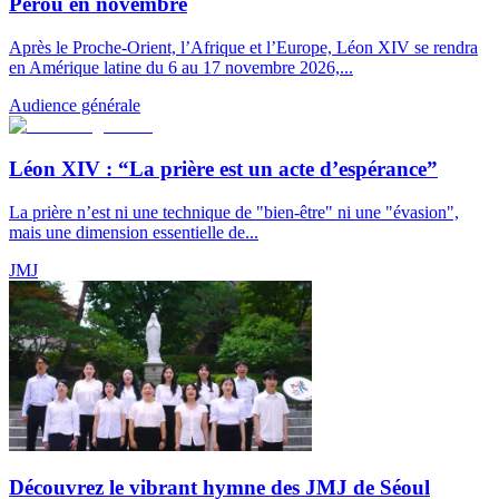
Pérou en novembre
Après le Proche-Orient, l’Afrique et l’Europe, Léon XIV se rendra
en Amérique latine du 6 au 17 novembre 2026,...
Audience générale
Léon XIV : “La prière est un acte d’espérance”
La prière n’est ni une technique de "bien-être" ni une "évasion",
mais une dimension essentielle de...
JMJ
Découvrez le vibrant hymne des JMJ de Séoul