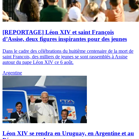
[REPORTAGE] Léon XIV et saint François
d’Assise, deux figures inspirantes pour des jeunes
Dans le cadre des célébrations du huitième centenaire de la mort de
saint François, des milliers de jeunes se sont rassemblés à Assise
autour du pape Léon XIV ce 6 août.
Argentine
Léon XIV se rendra en Uruguay, en Argentine et au