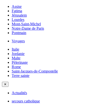
Assise
Fatima
Jérusalem
Lourdes
Mont-Saint-Michel
Notre-Dame de Paris
Pontmain
Voyages
Italie
Jordanie
Malte
Pèlerinage
Rome
Saint-Jacques-de-Compostelle
Terre sainte
✕
Actualités
secours catholique