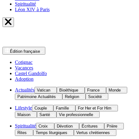
Spiritualité
Léon XIV à Paris
Édition
française
Cotignac
Vacances
Castel Gandolfo
Adoption
Actualités
Vatican
Bioéthique
France
Monde
Patrimoine Actualités
Religion
Société
Lifestyle
Couple
Famille
For Her et For Him
Maison
Santé
Vie professionnelle
Spiritualité
Croix
Dévotion
Écritures
Prière
Rites
Temps liturgiques
Vertus chrétiennes