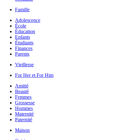
Famille
Adolescence
École
Éducation
Enfants
Étudiants
Finances
Parents
Vieillesse
For Her et For Him
Amitié
Beauté
Femmes
Grossesse
Hommes
Maternité
Paternité
Maison