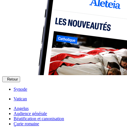
Retour
Synode
Vatican
Angelus
Audience générale
Béatification et canonisation
Curie romaine