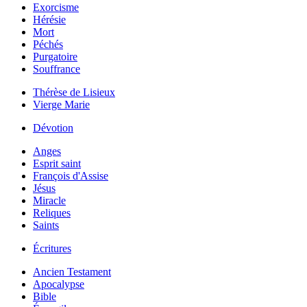
Exorcisme
Hérésie
Mort
Péchés
Purgatoire
Souffrance
Thérèse de Lisieux
Vierge Marie
Dévotion
Anges
Esprit saint
François d'Assise
Jésus
Miracle
Reliques
Saints
Écritures
Ancien Testament
Apocalypse
Bible