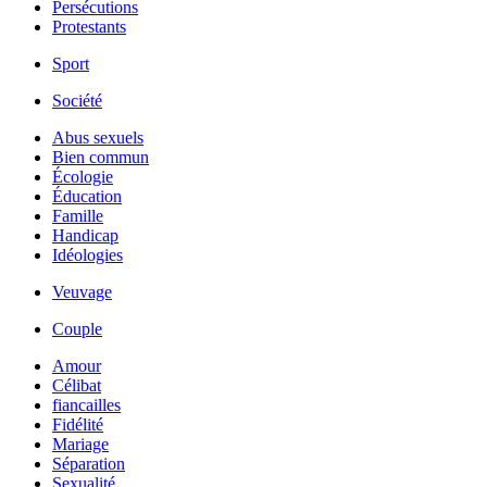
Persécutions
Protestants
Sport
Société
Abus sexuels
Bien commun
Écologie
Éducation
Famille
Handicap
Idéologies
Veuvage
Couple
Amour
Célibat
fiancailles
Fidélité
Mariage
Séparation
Sexualité