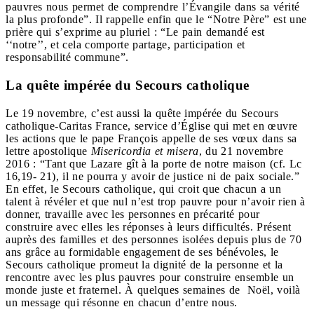
pauvres nous permet de comprendre l’Évangile dans sa vérité
la plus profonde”. Il rappelle enfin que le “Notre Père” est une
prière qui s’exprime au pluriel : “Le pain demandé est
‘‘notre’’, et cela comporte partage, participation et
responsabilité commune”.
La quête impérée du Secours catholique
Le 19 novembre, c’est aussi la quête impérée du Secours
catholique-Caritas France, service d’Église qui met en œuvre
les actions que le pape François appelle de ses vœux dans sa
lettre apostolique
Misericordia et misera
, du 21 novembre
2016 : “Tant que Lazare gît à la porte de notre maison (cf. Lc
16,19- 21), il ne pourra y avoir de justice ni de paix sociale.”
En effet, le Secours catholique, qui croit que chacun a un
talent à révéler et que nul n’est trop pauvre pour n’avoir rien à
donner, travaille avec les personnes en précarité pour
construire avec elles les réponses à leurs difficultés. Présent
auprès des familles et des personnes isolées depuis plus de 70
ans grâce au formidable engagement de ses bénévoles, le
Secours catholique promeut la dignité de la personne et la
rencontre avec les plus pauvres pour construire ensemble un
monde juste et fraternel. À quelques semaines de Noël, voilà
un message qui résonne en chacun d’entre nous.