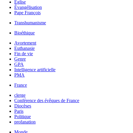
Église
Évangélisation
Pape François
Transhumanisme
Bioéthique
Avortement
Euthanasie
Fin de vie
Genre
GPA
Intelligence artificielle
PMA
France
clerge
Conférence des évêques de France
Diocèses
Paris
Politique
profanation
Monde