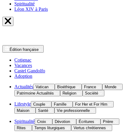
Spiritualité
Léon XIV à Paris
Édition
française
Cotignac
Vacances
Castel Gandolfo
Adoption
Actualités
Vatican
Bioéthique
France
Monde
Patrimoine Actualités
Religion
Société
Lifestyle
Couple
Famille
For Her et For Him
Maison
Santé
Vie professionnelle
Spiritualité
Croix
Dévotion
Écritures
Prière
Rites
Temps liturgiques
Vertus chrétiennes