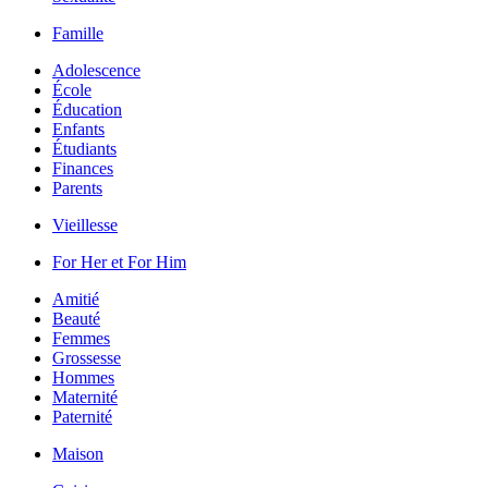
Famille
Adolescence
École
Éducation
Enfants
Étudiants
Finances
Parents
Vieillesse
For Her et For Him
Amitié
Beauté
Femmes
Grossesse
Hommes
Maternité
Paternité
Maison