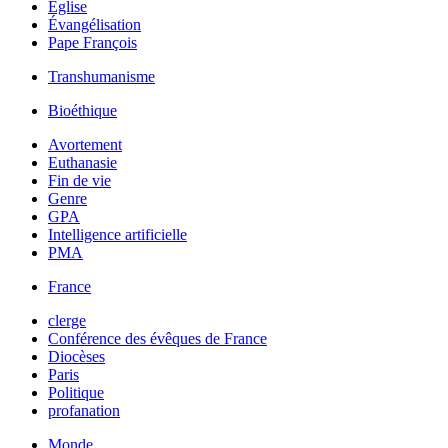
Église
Évangélisation
Pape François
Transhumanisme
Bioéthique
Avortement
Euthanasie
Fin de vie
Genre
GPA
Intelligence artificielle
PMA
France
clerge
Conférence des évêques de France
Diocèses
Paris
Politique
profanation
Monde