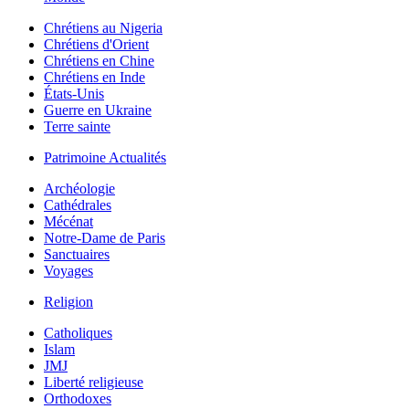
Chrétiens au Nigeria
Chrétiens d'Orient
Chrétiens en Chine
Chrétiens en Inde
États-Unis
Guerre en Ukraine
Terre sainte
Patrimoine Actualités
Archéologie
Cathédrales
Mécénat
Notre-Dame de Paris
Sanctuaires
Voyages
Religion
Catholiques
Islam
JMJ
Liberté religieuse
Orthodoxes