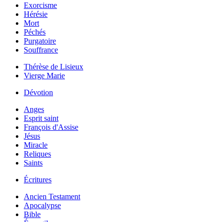
Exorcisme
Hérésie
Mort
Péchés
Purgatoire
Souffrance
Thérèse de Lisieux
Vierge Marie
Dévotion
Anges
Esprit saint
François d'Assise
Jésus
Miracle
Reliques
Saints
Écritures
Ancien Testament
Apocalypse
Bible