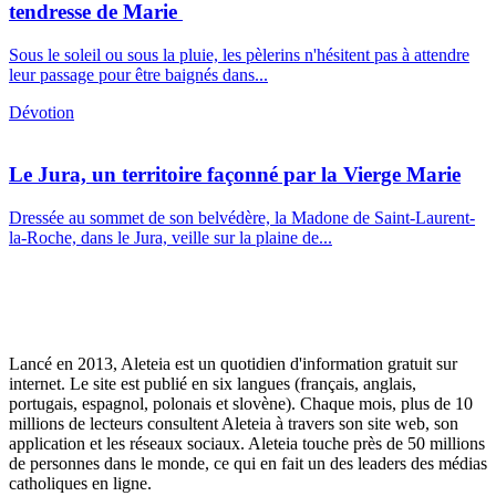
tendresse de Marie
Sous le soleil ou sous la pluie, les pèlerins n'hésitent pas à attendre
leur passage pour être baignés dans...
Dévotion
Le Jura, un territoire façonné par la Vierge Marie
Dressée au sommet de son belvédère, la Madone de Saint-Laurent-
la-Roche, dans le Jura, veille sur la plaine de...
Lancé en 2013, Aleteia est un quotidien d'information gratuit sur
internet. Le site est publié en six langues (français, anglais,
portugais, espagnol, polonais et slovène). Chaque mois, plus de 10
millions de lecteurs consultent Aleteia à travers son site web, son
application et les réseaux sociaux. Aleteia touche près de 50 millions
de personnes dans le monde, ce qui en fait un des leaders des médias
catholiques en ligne.