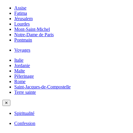
Assise
Fatima
Jérusalem
Lourdes
Mont-Saint-Michel
Notre-Dame de Paris
Pontmain
Voyages
Italie
Jordanie
Malte
Pèlerinage
Rome
Saint-Jacques-de-Compostelle
Terre sainte
✕
Spiritualité
Confession