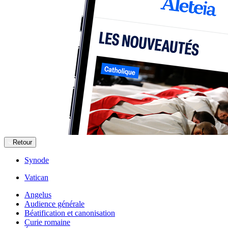
Retour
Synode
Vatican
Angelus
Audience générale
Béatification et canonisation
Curie romaine