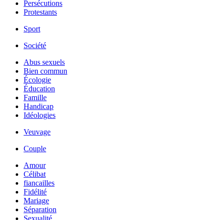
Persécutions
Protestants
Sport
Société
Abus sexuels
Bien commun
Écologie
Éducation
Famille
Handicap
Idéologies
Veuvage
Couple
Amour
Célibat
fiancailles
Fidélité
Mariage
Séparation
Sexualité