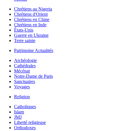
Chrétiens au Nigeria
Chrétiens d'Orient
Chrétiens en Chine
Chrétiens en Inde
États-Unis
Guerre en Ukraine
Terre sainte
Patrimoine Actualités
Archéologie
Cathédrales
Mécénat
Notre-Dame de Paris
Sanctuaires
Voyages
Religion
Catholiques
Islam
JMJ
Liberté religieuse
Orthodoxes