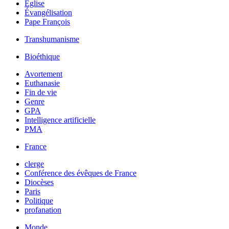
Église
Évangélisation
Pape François
Transhumanisme
Bioéthique
Avortement
Euthanasie
Fin de vie
Genre
GPA
Intelligence artificielle
PMA
France
clerge
Conférence des évêques de France
Diocèses
Paris
Politique
profanation
Monde