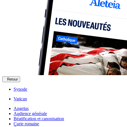
Retour
Synode
Vatican
Angelus
Audience générale
Béatification et canonisation
Curie romaine