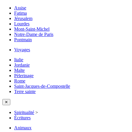
Assise
Fatima
Jérusalem
Lourdes
Mont-Saint-Michel
Notre-Dame de Paris
Pontmain
Voyages
Italie
Jordanie
Malte
Pèlerinage
Rome
Saint-Jacques-de-Compostelle
Terre sainte
✕
Spiritualité
>
Écritures
Animaux