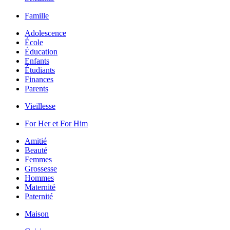
Famille
Adolescence
École
Éducation
Enfants
Étudiants
Finances
Parents
Vieillesse
For Her et For Him
Amitié
Beauté
Femmes
Grossesse
Hommes
Maternité
Paternité
Maison