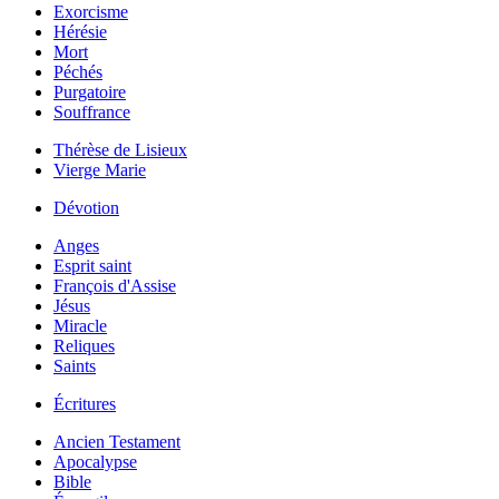
Exorcisme
Hérésie
Mort
Péchés
Purgatoire
Souffrance
Thérèse de Lisieux
Vierge Marie
Dévotion
Anges
Esprit saint
François d'Assise
Jésus
Miracle
Reliques
Saints
Écritures
Ancien Testament
Apocalypse
Bible