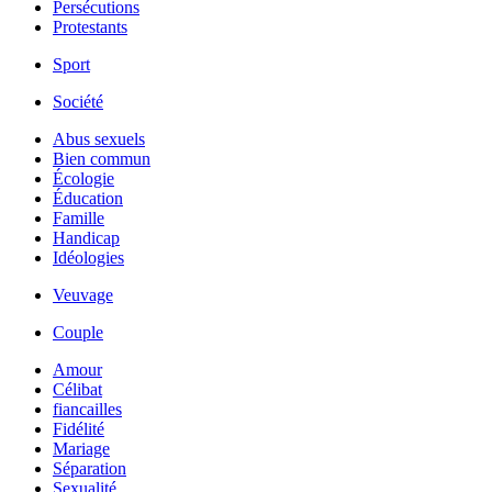
Persécutions
Protestants
Sport
Société
Abus sexuels
Bien commun
Écologie
Éducation
Famille
Handicap
Idéologies
Veuvage
Couple
Amour
Célibat
fiancailles
Fidélité
Mariage
Séparation
Sexualité