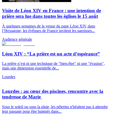
Visite de Léon XIV en France : une intention de
prière sera lue dans toutes les églises le 15 août
À quelques semaines de la venue du pape Léon XIV dans
l’Hexagone, les évêques de France invitent les paroisses...
Audience générale
Léon XIV : “La prière est un acte d’espérance”
La prière n’est ni une technique de "bien-être" ni une "évasion",
mais une dimension essentielle de...
Lourdes
Lourdes : au cœur des piscines, rencontre avec la
tendresse de Marie
Sous le soleil ou sous la pluie, les pèlerins n'hésitent pas à attendre
leur passage pour être baignés dans...