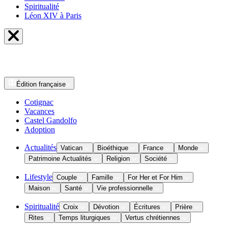
Spiritualité
Léon XIV à Paris
Édition
française
Cotignac
Vacances
Castel Gandolfo
Adoption
Actualités
Vatican
Bioéthique
France
Monde
Patrimoine Actualités
Religion
Société
Lifestyle
Couple
Famille
For Her et For Him
Maison
Santé
Vie professionnelle
Spiritualité
Croix
Dévotion
Écritures
Prière
Rites
Temps liturgiques
Vertus chrétiennes